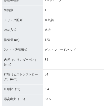
原動機種類
2ストローク
気筒数
1
1990年 CR125R・
1989年 CR125R・
1988年 CR125R・
マイナーチェンジ
マイナーチェンジ
マイナーチェンジ
シリンダ配列
単気筒
冷却方式
水冷
排気量 (cc)
123
2スト・吸気形式
ピストンリードバルブ
1987年 CR125R・
1986年 CR125R・
1985年 CR125R・
マイナーチェンジ
マイナーチェンジ
マイナーチェンジ
内径（シリンダーボア）
54
(mm)
行程（ピストンストロー
54
ク）(mm)
圧縮比（:1）
8.4
1984年 CR125R・
1983年 CR125R・
1982年 CR125R・
マイナーチェンジ
マイナーチェンジ
マイナーチェンジ
最高出力（PS）
33.5