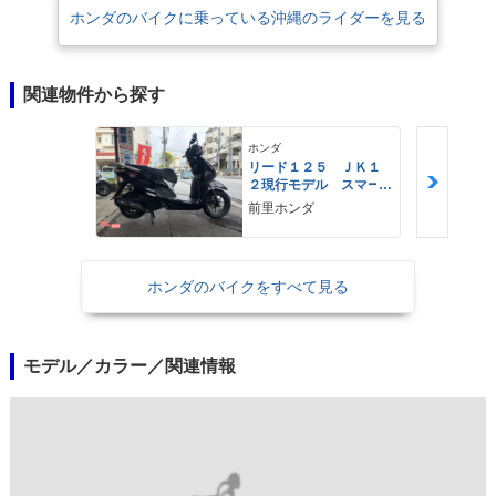
ホンダのバイクに乗っている沖縄のライダーを見る
関連物件から探す
ホンダ
リード１２５ ＪＫ１
２現行モデル スマー
トキー ＬＥＤヘッド
前里ホンダ
ライト Ｔｙｐｅ−Ｃ
ホンダのバイクをすべて見る
モデル／カラー／関連情報