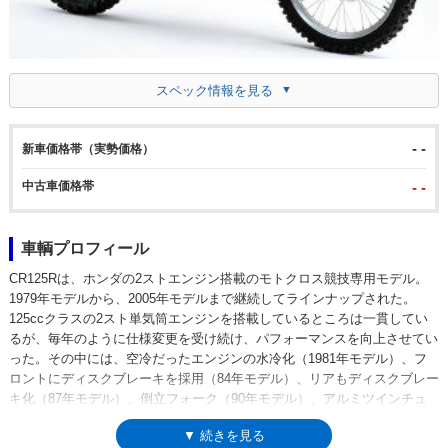
スペック情報を見る
- -
新車価格帯（実勢価格）
中古車価格帯
- -
車輌プロフィール
CR125Rは、ホンダの2ストエンジン搭載のモトクロス競技専用モデル。
1979年モデルから、2005年モデルまで継続してラインナップされた。
125ccクラスの2スト単気筒エンジンを搭載しているところは一貫してい
るが、毎年のように仕様変更を受け続け、パフォーマンスを向上させてい
った。その中には、空冷だったエンジンの水冷化（1981年モデル）、フ
ロントにディスクブレーキを採用（84年モデル）、リアもディスクブレー
キ化（87年モデル）、倒立フォーク（90年モデル）、アルミツインチュ
ーブフレーム採用と5速ミッション化（98年モデル）など数々のトピック
▼ 続きを見る
スが存在した。前身モデルは、エルシノアCR125M（1970年-）で、後継