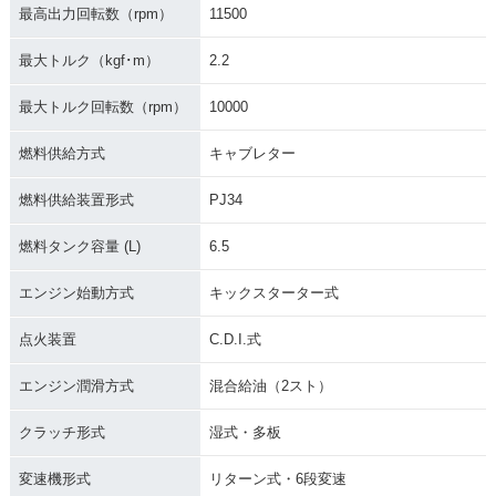
最高出力回転数（rpm）
11500
最大トルク（kgf･m）
2.2
最大トルク回転数（rpm）
10000
1981年 CR125R・
1980年 CR125R・
1979年 CR125R・
マイナーチェンジ
マイナーチェンジ
新登場
燃料供給方式
キャブレター
燃料供給装置形式
PJ34
燃料タンク容量 (L)
6.5
エンジン始動方式
キックスターター式
点火装置
C.D.I.式
エンジン潤滑方式
混合給油（2スト）
クラッチ形式
湿式・多板
変速機形式
リターン式・6段変速