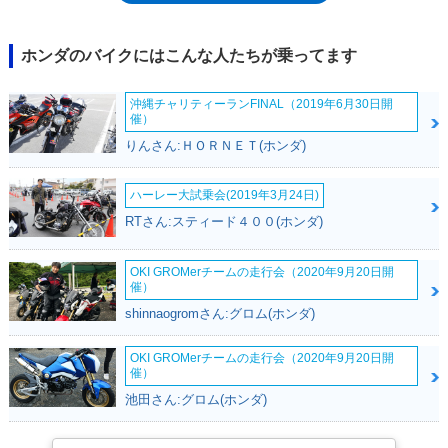
モデルは、CRF250R（2004年-）。CRF250Rは4スト250ccながら、モト
クロスレースの出場規則上では、2スト125ccと同クラスにあたるので、
後継モデルとして差し支えなかった。※CR125Rは競技専用車であり、ナ
ホンダのバイクにはこんな人たちが乗ってます
ンバーを取得して公道を走行することはできない。
沖縄チャリティーランFINAL（2019年6月30日開
催）
りんさん:ＨＯＲＮＥＴ(ホンダ)
ハーレー大試乗会(2019年3月24日)
RTさん:スティード４００(ホンダ)
OKI GROMerチームの走行会（2020年9月20日開
催）
shinnaogromさん:グロム(ホンダ)
OKI GROMerチームの走行会（2020年9月20日開
催）
池田さん:グロム(ホンダ)