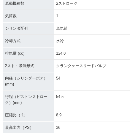
原動機種類
2ストローク
気筒数
1
1990年 CR125R・
1989年 CR125R・
1988年 CR125R・
マイナーチェンジ
マイナーチェンジ
マイナーチェンジ
シリンダ配列
単気筒
冷却方式
水冷
排気量 (cc)
124.8
2スト・吸気形式
クランクケースリードバルブ
1987年 CR125R・
1986年 CR125R・
1985年 CR125R・
マイナーチェンジ
マイナーチェンジ
マイナーチェンジ
内径（シリンダーボア）
54
(mm)
行程（ピストンストロー
54.5
ク）(mm)
圧縮比（:1）
8.9
1984年 CR125R・
1983年 CR125R・
1982年 CR125R・
マイナーチェンジ
マイナーチェンジ
マイナーチェンジ
最高出力（PS）
36