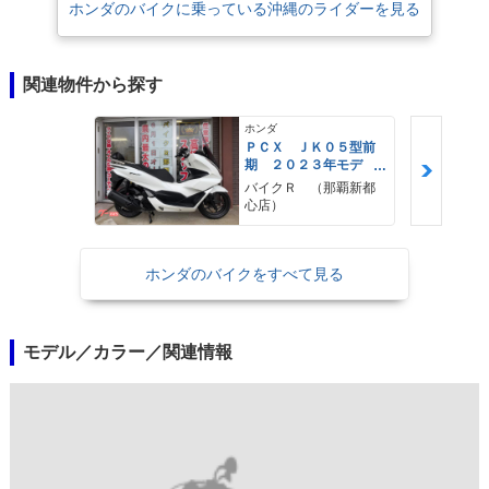
ホンダのバイクに乗っている沖縄のライダーを見る
関連物件から探す
ホンダ
ＰＣＸ ＪＫ０５型前
期 ２０２３年モデ
ル 純正ロングスクリ
バイクＲ （那覇新都
ーン ＫＩＴＡＣＯバ
心店）
ックレスト 純正セキ
ュリティ スペアキー
ホンダのバイクをすべて見る
モデル／カラー／関連情報