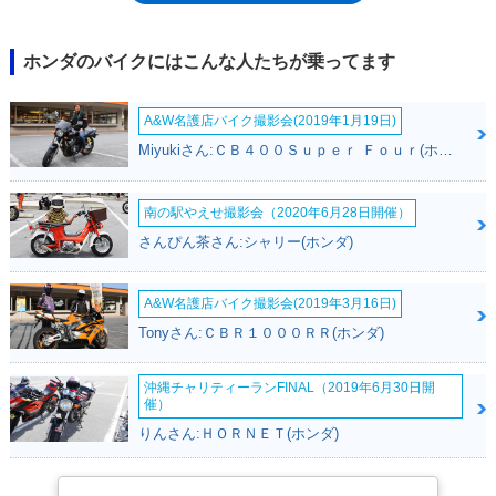
モデルは、CRF250R（2004年-）。CRF250Rは4スト250ccながら、モト
クロスレースの出場規則上では、2スト125ccと同クラスにあたるので、
後継モデルとして差し支えなかった。※CR125Rは競技専用車であり、ナ
ホンダのバイクにはこんな人たちが乗ってます
ンバーを取得して公道を走行することはできない。
A&W名護店バイク撮影会(2019年1月19日)
Miyukiさん:ＣＢ４００Ｓｕｐｅｒ Ｆｏｕｒ(ホンダ)
南の駅やえせ撮影会（2020年6月28日開催）
さんぴん茶さん:シャリー(ホンダ)
A&W名護店バイク撮影会(2019年3月16日)
Tonyさん:ＣＢＲ１０００ＲＲ(ホンダ)
沖縄チャリティーランFINAL（2019年6月30日開
催）
りんさん:ＨＯＲＮＥＴ(ホンダ)