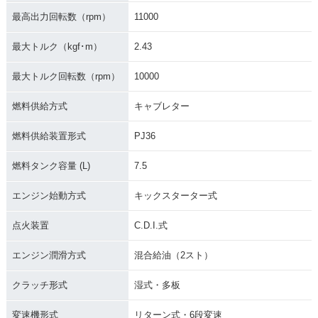
最高出力回転数（rpm）
11000
最大トルク（kgf･m）
2.43
最大トルク回転数（rpm）
10000
1981年 CR125R・
1980年 CR125R・
1979年 CR125R・
マイナーチェンジ
マイナーチェンジ
新登場
燃料供給方式
キャブレター
燃料供給装置形式
PJ36
燃料タンク容量 (L)
7.5
エンジン始動方式
キックスターター式
点火装置
C.D.I.式
エンジン潤滑方式
混合給油（2スト）
クラッチ形式
湿式・多板
変速機形式
リターン式・6段変速