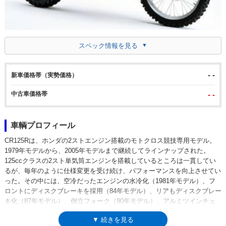
スペック情報を見る
- -
新車価格帯（実勢価格）
中古車価格帯
- -
車輌プロフィール
CR125Rは、ホンダの2ストエンジン搭載のモトクロス競技専用モデル。
1979年モデルから、2005年モデルまで継続してラインナップされた。
125ccクラスの2スト単気筒エンジンを搭載しているところは一貫してい
るが、毎年のように仕様変更を受け続け、パフォーマンスを向上させてい
った。その中には、空冷だったエンジンの水冷化（1981年モデル）、フ
ロントにディスクブレーキを採用（84年モデル）、リアもディスクブレー
キ化（87年モデル）、倒立フォーク（90年モデル）、アルミツインチュ
ーブフレーム採用と5速ミッション化（98年モデル）など数々のトピック
▼ 続きを見る
スが存在した。前身モデルは、エルシノアCR125M（1970年-）で、後継