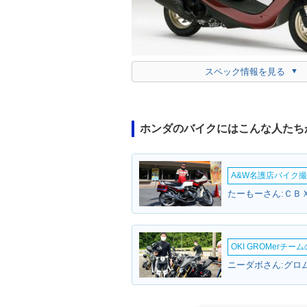
スペック情報を見る
ホンダのバイクにはこんな人たち
A&W名護店バイク撮影
たーもーさん:ＣＢＸ
OKI GROMerチ
ニーダボさん:グロム