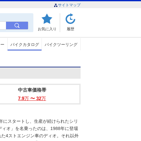
サイトマップ
お気に入り
履歴
ュー
バイクカタログ
バイクツーリング
中古車価格帯
7.9
万
〜 32
万
8年にスタートし、生産が続けられたシリ
ィオ」を名乗ったのは、1988年に登場
れた4ストエンジン車のディオ。それ以外