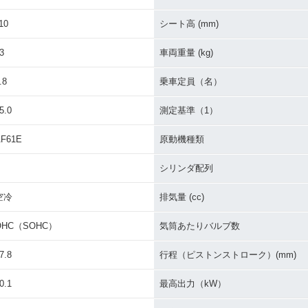
ecial MA
1989年 Dio SP・特別・
1989年 Dio 新春Special
1989年 
on・特別・限
限定仕様
Edition・特別・限定仕様
ンジ
10
シート高 (mm)
3
車両重量 (kg)
.8
乗車定員（名）
5.0
測定基準（1）
F61E
原動機種類
シリンダ配列
空冷
排気量 (cc)
OHC（SOHC）
気筒あたりバルブ数
7.8
行程（ピストンストローク）(mm)
0.1
最高出力（kW）