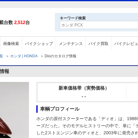
キーワード検索
載台数
2,512
台
画像検索
バイクショップ
メンテナンス
バイク買取
バイクレビ
一覧
＞
ホンダ | HONDA
＞
Dioのカタログ情報
グ情報
新車価格帯（実勢価格）
- -
車輌プロフィール
ホンダの原付スクーターである「ディオ」は、198
ーズだった。そのモデルヒストリーの中で、単に「デ
した2ストエンジン車のディオと、2003年に発売さ