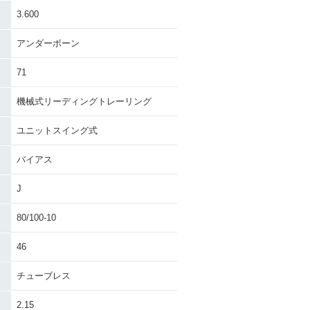
3.600
アンダーボーン
71
機械式リーディングトレーリング
ユニットスイング式
バイアス
J
80/100-10
46
チューブレス
2.15