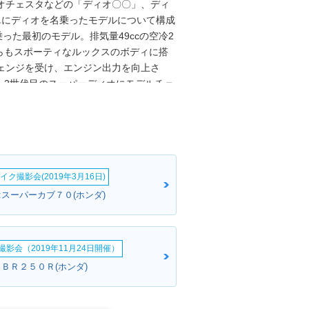
オチェスタなどの「ディオ〇〇」、ディ
単にディオを名乗ったモデルについて構成
った最初のモデル。排気量49ccの空冷2
らもスポーティなルックスのボディに搭
ェンジを受け、エンジン出力を向上さ
、2世代目のスーパーディオにモデルチェ
」が登場。当時は、4世代目のスマートデ
ンジン搭載などによるコスト上昇によっ
円まで上昇していた。そこで、新しいディ
に移管して、4万円安の11.9万円（登場
エンジンは、トゥデイと同じ強制空冷式
イク撮影会(2019年3月16日)
連動のコンビブレーキを搭載した。2008
14年モデルまでラインナップされた。
:スーパーカブ７０(ホンダ)
影会（2019年11月24日開催）
ＣＢＲ２５０Ｒ(ホンダ)