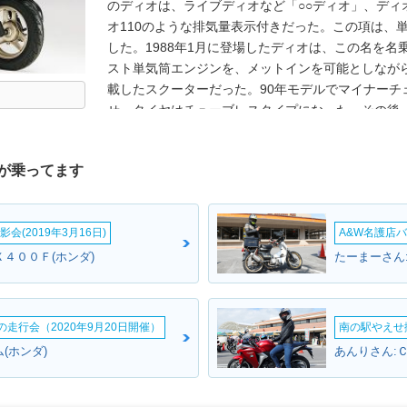
のディオは、ライブディオなど「○○ディオ」、ディ
オ110のような排気量表示付きだった。この項は、
した。1988年1月に登場したディオは、この名を名乗
スト単気筒エンジンを、メットインを可能としなが
載したスクーターだった。90年モデルでマイナーチ
せ、タイヤはチューブレスタイプになった。その後
ンジした。それから10年以上を経て、再び「ディオ
ィオがラインナップされていたが、4ストロークエ
が乗ってます
て、スマートディオの標準モデル価格は、15.9万
オでは、生産拠点をトゥデイと同じ中国の新大洲本田
時）のプライスタグを付けることに成功していた。
会(2019年3月16日)
A&W名護店バ
の4スト単気筒OHC49ccユニット。安価ながら前後
年モデルでフューエルインジェクションを搭載。20
４００Ｆ(ホンダ)
たーまーさん
ームの走行会（2020年9月20日開催）
南の駅やえせ撮
(ホンダ)
あんりさん: