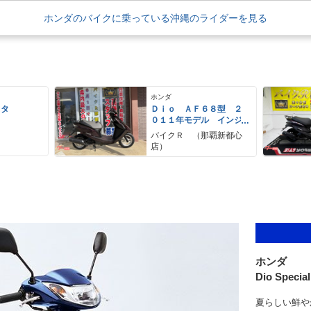
ホンダのバイクに乗っている沖縄のライダーを見る
ホンダ
スタ
Ｄｉｏ ＡＦ６８型 ２
０１１年モデル インジ
ェクション リアキャリ
バイクＲ （那覇新都心
ア
店）
ホンダ
Dio Special
夏らしい鮮や