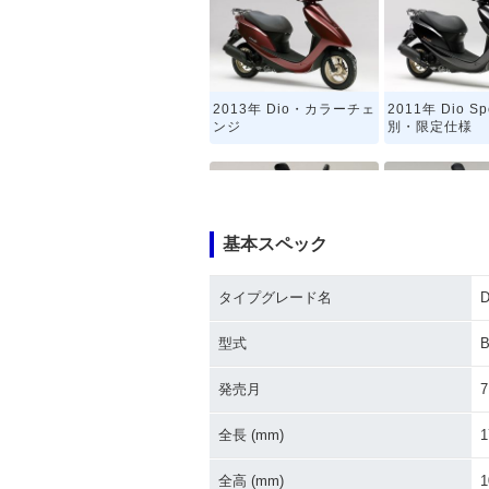
2013年 Dio・カラーチェ
2011年 Dio S
ンジ
別・限定仕様
基本スペック
タイプグレード名
D
2008年 Dio・マイナーチ
2006年 Dio
ェンジ
ンジ
型式
B
発売月
7
全長 (mm)
1
全高 (mm)
1