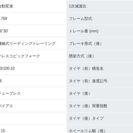
自動変速
1次減速比
.769
フレーム型式
6°30′
トレール量 (mm)
機械式リーディングトレーリング
ブレーキ形式（後）
テレスコピックフォーク
懸架方式（後）
0/100-10
タイヤ（前）構造名
6
タイヤ（前）速度記号
チューブレス
タイヤ（後）
バイアス
タイヤ（後）荷重指数
タイヤ（後）タイプ
.15
ホイールリム幅（後）