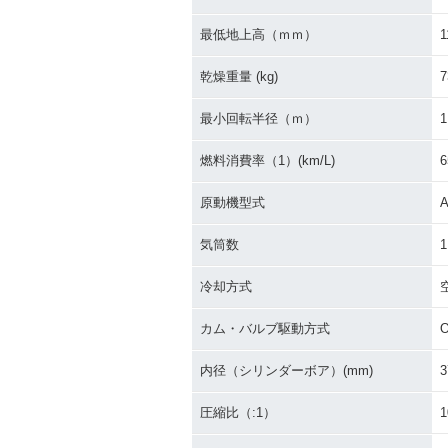
1989年 Dio Special ET
1989年 Dio Sp
HNIC Edition・特別・限
RINE Editi
最低地上高（ｍｍ）
1
定仕様
定仕様
乾燥重量 (kg)
7
最小回転半径（ｍ）
1
燃料消費率（1）(km/L)
6
原動機型式
A
1988年 Dio・新登場
気筒数
1
冷却方式
カム・バルブ駆動方式
内径（シリンダーボア）(mm)
3
圧縮比（:1）
1