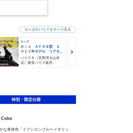
ホンダのバイクをすべて見る
ホンダ
ホンダ
Ｄｉｏ ＡＦ６８型 ２
Ｄｉｏ ＡＦ
０１１年モデル リアキ
０１０年モデ
ャリア センタースタン
ル車 リアキ
バイクＲ（宜野湾大山本
バイクＲ（宜
ド
店）格安バイク販売
店）格安バイ
特別・限定仕様
 Color
かな車体色「イプシロンブルーメタリッ