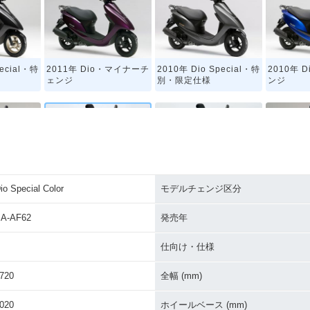
pecial・特
2011年 Dio・マイナーチ
2010年 Dio Special・特
2010年 
ェンジ
別・限定仕様
ンジ
io Special Color
モデルチェンジ区分
・カラーチェ
2004年 Dio Special Col
2004年 Dio・新登場
1990年 D
or・特別・限定仕様
Editio
A-AF62
発売年
仕向け・仕様
720
全幅 (mm)
020
ホイールベース (mm)