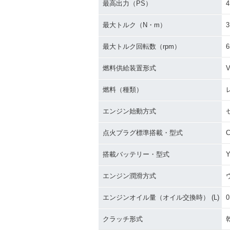
最高出力（PS）
4
最大トルク（N・m）
3
最大トルク回転数（rpm）
6
燃料供給装置形式
燃料（種類）
エンジン始動方式
点火プラグ標準搭載・型式
C
搭載バッテリー・型式
Y
エンジン潤滑方式
エンジンオイル量（オイル交換時） (L)
0
クラッチ形式