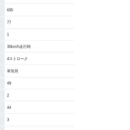
Dio・カラーチェ
1988年 Dio・カラーチェ
ンジ
695
77
1
30km/h走行時
4ストローク
単気筒
49
2
44
3