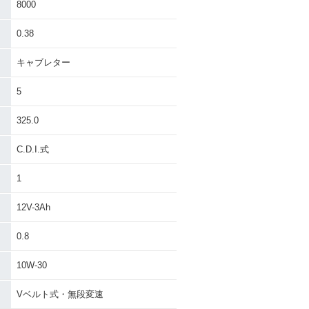
8000
0.38
キャブレター
5
325.0
C.D.I.式
1
12V-3Ah
0.8
10W-30
Vベルト式・無段変速