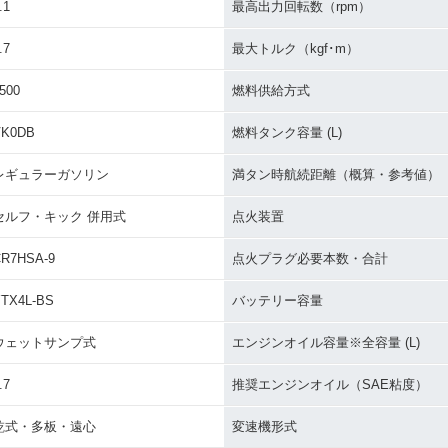
.1
最高出力回転数（rpm）
.7
最大トルク（kgf･m）
500
燃料供給方式
VK0DB
燃料タンク容量 (L)
レギュラーガソリン
満タン時航続距離（概算・参考値）
セルフ・キック 併用式
点火装置
R7HSA-9
点火プラグ必要本数・合計
TX4L-BS
バッテリー容量
ウェットサンプ式
エンジンオイル容量※全容量 (L)
.7
推奨エンジンオイル（SAE粘度）
乾式・多板・遠心
変速機形式