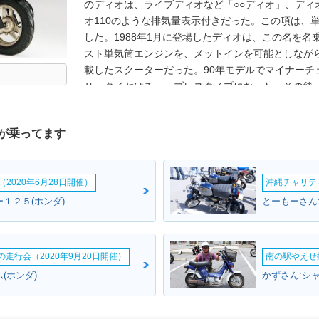
のディオは、ライブディオなど「○○ディオ」、ディ
オ110のような排気量表示付きだった。この項は、
した。1988年1月に登場したディオは、この名を名乗
スト単気筒エンジンを、メットインを可能としなが
載したスクーターだった。90年モデルでマイナーチ
せ、タイヤはチューブレスタイプになった。その後
ンジした。それから10年以上を経て、再び「ディオ
ィオがラインナップされていたが、4ストロークエ
が乗ってます
て、スマートディオの標準モデル価格は、15.9万
オでは、生産拠点をトゥデイと同じ中国の新大洲本田
時）のプライスタグを付けることに成功していた。
2020年6月28日開催）
沖縄チャリティ
の4スト単気筒OHC49ccユニット。安価ながら前後
年モデルでフューエルインジェクションを搭載。20
キー１２５(ホンダ)
とーもーさん:
ームの走行会（2020年9月20日開催）
南の駅やえせ撮
(ホンダ)
かずさん:シャ