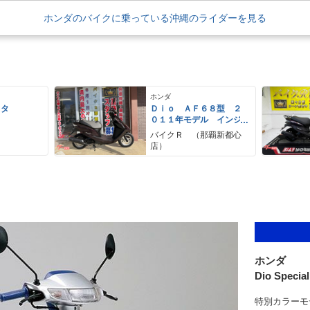
ホンダのバイクに乗っている沖縄のライダーを見る
ホンダ
スタ
Ｄｉｏ ＡＦ６８型 ２
０１１年モデル インジ
ェクション リアキャリ
バイクＲ （那覇新都心
ア
店）
ホンダ
Dio Specia
特別カラーモ