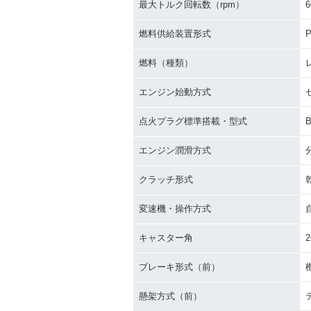
最大トルク回転数（rpm）
6
燃料供給装置形式
P
燃料（種類）
エンジン始動方式
点火プラグ標準搭載・型式
エンジン潤滑方式
クラッチ形式
変速機・操作方式
キャスター角
2
ブレーキ形式（前）
懸架方式（前）