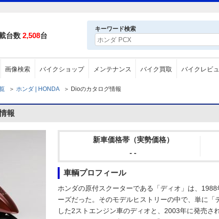
キーワード検索
載台数
2,508
台
画像検索
バイクショップ
メンテナンス
バイク買取
バイクレビ
一覧
＞
ホンダ | HONDA
＞
Dioのカタログ情報
グ情報
新車価格帯（実勢価格）
- -
車輌プロフィール
ホンダの原付スクーターである「ディオ」は、198
ーズだった。そのモデルヒストリーの中で、単に「デ
した2ストエンジン車のディオと、2003年に発売さ