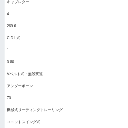
キャブレター
4
269.6
C.D.I.式
1
0.80
Vベルト式・無段変速
アンダーボーン
70
機械式リーディングトレーリング
ユニットスイング式