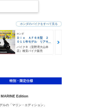
ホンダのバイクをすべて見る
ホンダ
ホンダ
Ｄｉｏ ＡＦ６８型 ２
Ｄｉｏ ＡＦ
０１１年モデル リアキ
０１０年モデ
ャリア センタースタン
ル車 リアキ
バイクＲ（宜野湾大山本
バイクＲ（宜
ド
店）格安バイク販売
店）格安バイ
特別・限定仕様
l MARINE Edition
デルの「マリン・エディション」