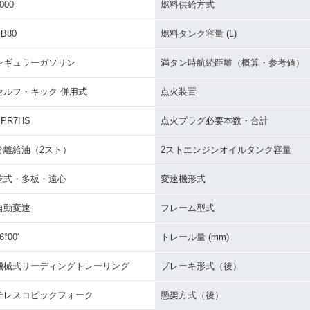
000
燃料供給方式
B80
燃料タンク容量 (L)
レギュラーガソリン
満タン時航続距離（概算・参考値）
セルフ・キック 併用式
点火装置
BPR7HS
点火プラグ必要本数・合計
分離給油（2スト）
2ストエンジンオイルタンク容量
乾式・多板・遠心
変速機形式
自動変速
フレーム型式
6°00′
トレール量 (mm)
機械式リーディングトレーリング
ブレーキ形式（後）
テレスコピックフォーク
懸架方式（後）