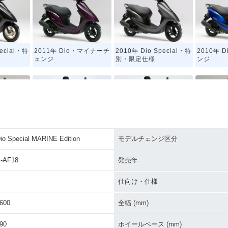
pecial・特
2011年 Dio・マイナーチ
2010年 Dio Special・特
2010年 
ェンジ
別・限定仕様
ンジ
io Special MARINE Edition
モデルチェンジ区分
・カラーチェ
2004年 Dio Special Col
2004年 Dio・新登場
1990年 D
or・特別・限定仕様
Editio
-AF18
発売年
仕向け・仕様
600
全幅 (mm)
90
ホイールベース (mm)