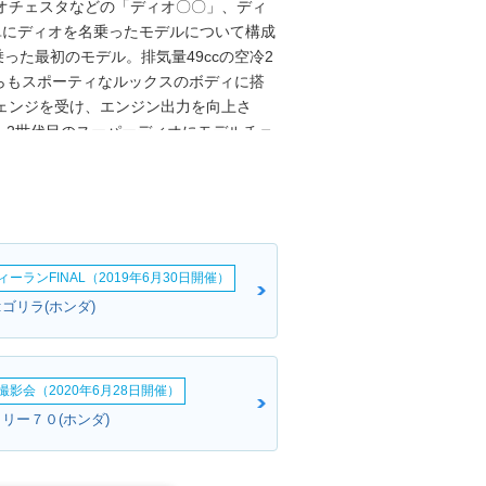
オチェスタなどの「ディオ〇〇」、ディ
単にディオを名乗ったモデルについて構成
った最初のモデル。排気量49ccの空冷2
らもスポーティなルックスのボディに搭
ェンジを受け、エンジン出力を向上さ
、2世代目のスーパーディオにモデルチェ
」が登場。当時は、4世代目のスマートデ
ンジン搭載などによるコスト上昇によっ
円まで上昇していた。そこで、新しいディ
に移管して、4万円安の11.9万円（登場
エンジンは、トゥデイと同じ強制空冷式
ーランFINAL（2019年6月30日開催）
連動のコンビブレーキを搭載した。2008
14年モデルまでラインナップされた。
ゴリラ(ホンダ)
影会（2020年6月28日開催）
リー７０(ホンダ)