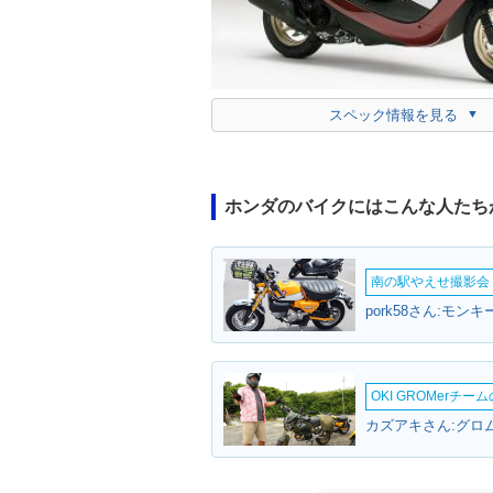
スペック情報を見る
ホンダのバイクにはこんな人たち
南の駅やえせ撮影会（
pork58さん:モン
OKI GROMerチ
カズアキさん:グロム