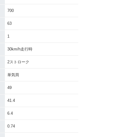
Dio・カラーチェ
1988年 Dio・カラーチェ
ンジ
700
63
1
30km/h走行時
2ストローク
単気筒
49
41.4
6.4
0.74