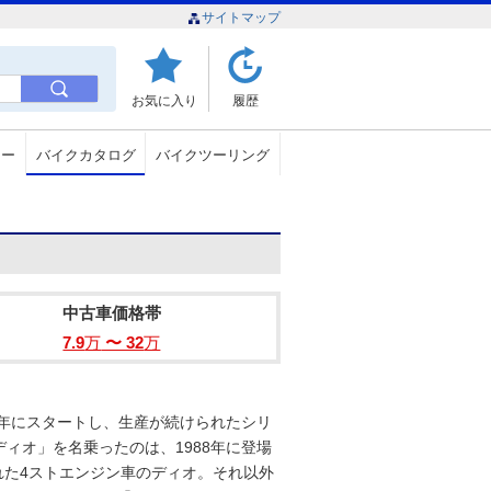
サイトマップ
お気に入り
履歴
ュー
バイクカタログ
バイクツーリング
中古車価格帯
7.9
万
〜 32
万
8年にスタートし、生産が続けられたシリ
ィオ」を名乗ったのは、1988年に登場
れた4ストエンジン車のディオ。それ以外