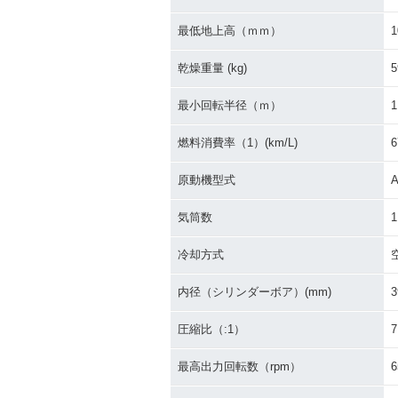
1989年 Dio Special ET
1989年 Dio Sp
HNIC Edition・特別・限
RINE Editi
最低地上高（ｍｍ）
1
定仕様
定仕様
乾燥重量 (kg)
5
最小回転半径（ｍ）
1
燃料消費率（1）(km/L)
6
原動機型式
A
1988年 Dio・新登場
気筒数
1
冷却方式
内径（シリンダーボア）(mm)
3
圧縮比（:1）
7
最高出力回転数（rpm）
6