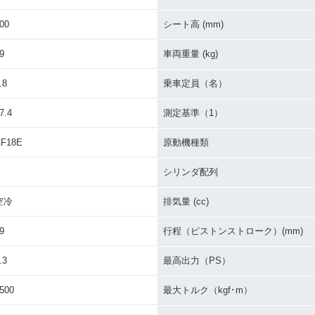
ecial MA
1989年 Dio SP・特別・
1989年 Dio 新春Special
1989年 
on・特別・限
限定仕様
Edition・特別・限定仕様
ンジ
00
シート高 (mm)
9
車両重量 (kg)
.8
乗車定員（名）
7.4
測定基準（1）
F18E
原動機種類
シリンダ配列
空冷
排気量 (cc)
9
行程（ピストンストローク）(mm)
.3
最高出力（PS）
500
最大トルク（kgf･m）