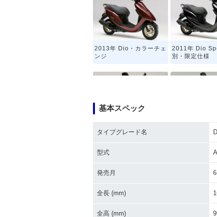
2013年 Dio・カラーチェ
2011年 Dio S
ンジ
別・限定仕様
基本スペック
タイプグレード名
D
2008年 Dio・マイナーチ
2006年 Dio
ェンジ
ンジ
型式
A
発売月
6
全長 (mm)
1
全高 (mm)
9