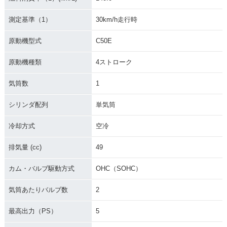
測定基準（1）
30km/h走行時
原動機型式
C50E
原動機種類
4ストローク
2002年 Super Cub
2001年 Super Cub
1999年 Super Cub
気筒数
1
50 Custom・マイナ
50 Standard・カラ
50 Standard・マイ
ーチェンジ
ーチェンジ
ナーチェンジ
シリンダ配列
単気筒
冷却方式
空冷
排気量 (cc)
49
カム・バルブ駆動方式
OHC（SOHC）
1999年 Super Cub
1999年 Super Cub
1998年 Super Cub
50 Deluxe・マイナ
50 Custom・マイナ
50 Standard・マイ
ーチェンジ
ーチェンジ
ナーチェンジ
気筒あたりバルブ数
2
最高出力（PS）
5