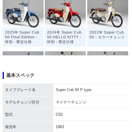
2025年 Super Cub
2024年 Super Cub
2022年 Super Cub
50 Final Edition・
50 HELLO KITTY・
50・カラーチェンジ
特別・限定仕様
特別・限定仕様
基本スペック
2020年 Super Cub
2019年 Super Cub
2019年 Super Cub
タイプグレード名
Super Cub 50 P type
50 「天気の子」ve
50 Street・特別・限
50 60周年アニバー
r.・特別・限定仕様
定仕様
サリー・特別・限定
仕様
モデルチェンジ区分
マイナーチェンジ
型式
C50
発売年
1983