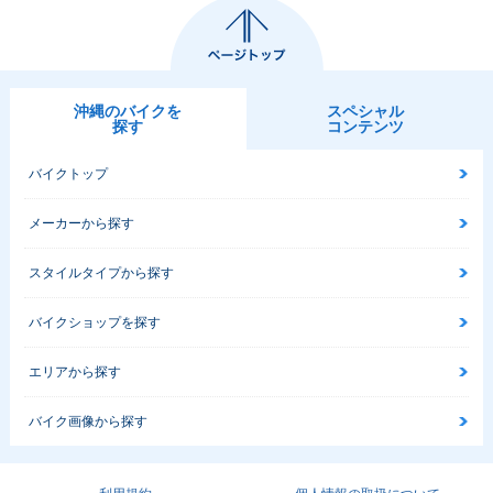
ーチェンジ
ナーチェンジ
ナーチェンジ
沖縄のバイクを
スペシャル
探す
コンテンツ
1983年 Super Cub
1983年 Super Cub
1983年 Super Cub
バイクトップ
50 P type・マイナ
50 Deluxe・マイナ
50 Super Custom
ーチェンジ
ーチェンジ
セル付・追加
メーカーから探す
スタイルタイプから探す
バイクショップを探す
エリアから探す
1983年 Super Cub
1982年 Super Cub
1982年 Super Cub
50 Super Custom・
50 STD・PRO・追
50 ST・マイナーチ
追加
加
ェンジ
バイク画像から探す