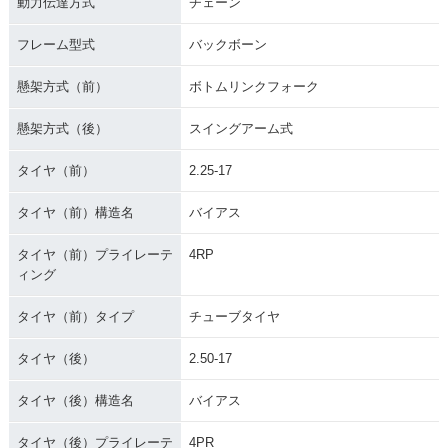
動力伝達方式
チェーン
50 Business・マイ
50 Standard・マイ
50 Deluxe・マイナ
ナーチェンジ
ナーチェンジ
ーチェンジ
フレーム型式
バックボーン
懸架方式（前）
ボトムリンクフォーク
懸架方式（後）
スイングアーム式
タイヤ（前）
2.25-17
1995年 Super Cub
1995年 Super Cub
1993年 Super Cub
50 Custom・マイナ
50 Business・マイ
50 Standard・マイ
ーチェンジ
ナーチェンジ
ナーチェンジ
タイヤ（前）構造名
バイアス
タイヤ（前）プライレーテ
4RP
ィング
タイヤ（前）タイプ
チューブタイヤ
タイヤ（後）
2.50-17
1993年 Super Cub
1993年 Super Cub
1993年 Super Cub
50 Deluxe・マイナ
50 Custom・マイナ
50 Business・マイ
ーチェンジ
ーチェンジ
ナーチェンジ
タイヤ（後）構造名
バイアス
タイヤ（後）プライレーテ
4PR