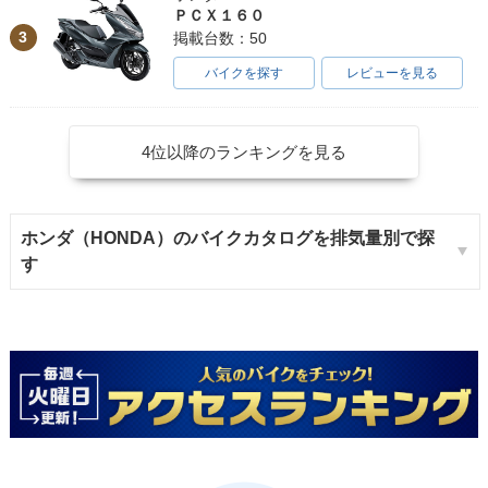
ＰＣＸ１６０
3
掲載台数：50
1986年 Super Cub
1986年 Super Cub
1986年 Super Cub
50 Deluxe・マイナ
50 Custom・マイナ
50 Business・マイ
ーチェンジ
ーチェンジ
ナーチェンジ
バイクを探す
レビューを見る
4位以降のランキングを見る
ホンダ（HONDA）のバイクカタログを排気量別で探
1983年 Super Cub
1983年 Super Cub
1983年 Super Cub
50 Super Custom
50 Super Custom・
50 Standard・マイ
す
セル付・マイナーチ
マイナーチェンジ
ナーチェンジ
ェンジ
1983年 Super Cub
1983年 Super Cub
1983年 Super Cub
50 Deluxe・マイナ
50 Business・マイ
50 Standard・マイ