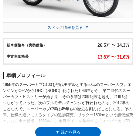
スペック情報を見る
26.5
〜 34.3
新車価格帯（実勢価格）
万
万
中古車価格帯
13.8
〜 31.6
万
万
車輌プロフィール
1958年のスーパーカブC100を初代モデルとする50ccのスーパーカブ。エ
ンジンがOHVからOHC（SOHC）化された1966年から、第二世代のスー
パーカブ・ヒストリーが始まり、その系譜は20世紀末を越え、21世紀に
つながっていった。次のフルモデルチェンジが行われたのは、2012年の
ことなので、スーパーカブC50は45年もの歴史を刻んだことになる。その
間、仕様の違いによるタイプの追加変更、リッター180kmという超低燃費
エンジン車の登場（1983年）、角目ライトを装備する「スーパーカブ50
カスタム」の設定、メーカービルドのストリートカスタム仕様の発売
▼ 続きを見る
（2002年）や、C100登場からの30周年、50周年を記念したモデルなど、