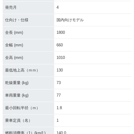
発売月
4
2018年 Super Cub
2012年 Super Cub
2008年 Super Cub
50・フルモデルチェ
50・フルモデルチェ
50 50周年スペシャ
仕向け・仕様
国内向けモデル
ンジ
ンジ
ル・特別・限定仕様
全長 (mm)
1800
全幅 (mm)
660
全高 (mm)
1010
2007年 Super Cub
2007年 Super Cub
2007年 Super Cub
最低地上高（ｍｍ）
130
50 Standard・マイ
50 Deluxe・マイナ
50 Custom・マイナ
ナーチェンジ
ーチェンジ
ーチェンジ
乾燥重量 (kg)
73
車両重量 (kg)
77
最小回転半径（ｍ）
1.8
乗車定員（名）
1
2002年 Super Cub
2002年 Super Cub
2002年 Super Cub
50 STREET仕様・
50 Standard・マイ
50 Deluxe・マイナ
燃料消費率（1）(km/L)
140.0
マイナーチェンジ
ナーチェンジ
ーチェンジ