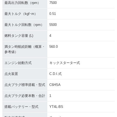
最高出力回転数（rpm）
7500
最大トルク（kgf･m）
0.51
1998年 Super Cub
1998年 Super Cub
1998年 Super Cub
50 Deluxe・マイナ
50 Custom・マイナ
50 Business・マイ
最大トルク回転数（rpm）
5500
ーチェンジ
ーチェンジ
ナーチェンジ
燃料タンク容量 (L)
4
満タン時航続距離（概算・
560.0
参考値）
エンジン始動方式
キックスターター式
1996年 Super Cub
1996年 Super Cub
1996年 Super Cub
50 Standard・マイ
50 Deluxe・マイナ
50 Custom・マイナ
点火装置
C.D.I.式
ナーチェンジ
ーチェンジ
ーチェンジ
点火プラグ標準搭載・型式
C6HSA
点火プラグ必要本数・合計
1
搭載バッテリー・型式
YT4L-BS
1996年 Super Cub
1995年 Super Cub
1995年 Super Cub