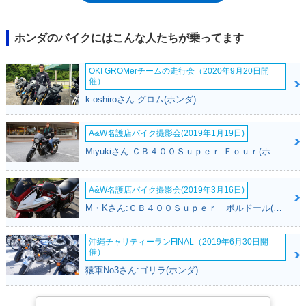
さまざまなバリエーションが生まれてきた。2012年登場の新型スーパー
カブ50は、生産を中国に移し、リーズナブルな価格設定を実現したモデ
ル。2017年11月には再びモデルチェンジされ、スタンダードなカブらし
ホンダのバイクにはこんな人たちが乗ってます
い丸目ヘッドライトが復活し（同時にLED化）、国内生産（熊本製作所）
に回帰した。2018年11月には、スーパーカブ60周年を記念したアニバー
OKI GROMerチームの走行会（2020年9月20日開
サリーモデルが受注期間限定で販売された（スーパーカブ110/50とも
催）
に）。環境規制が強化されていく中で、スーパーカブ50の生産は終了する
k-oshiroさん:グロム(ホンダ)
ことになり、2024年12月に「ファイナルエディション」が発売された。
※原付1種としての後継モデルは、新基準原付のスーパーカブ110 Lite（ラ
イト）となった。
A&W名護店バイク撮影会(2019年1月19日)
Miyukiさん:ＣＢ４００Ｓｕｐｅｒ Ｆｏｕｒ(ホンダ)
A&W名護店バイク撮影会(2019年3月16日)
M・Kさん:ＣＢ４００Ｓｕｐｅｒ ボルドール(ホンダ)
沖縄チャリティーランFINAL（2019年6月30日開
催）
猿軍No3さん:ゴリラ(ホンダ)