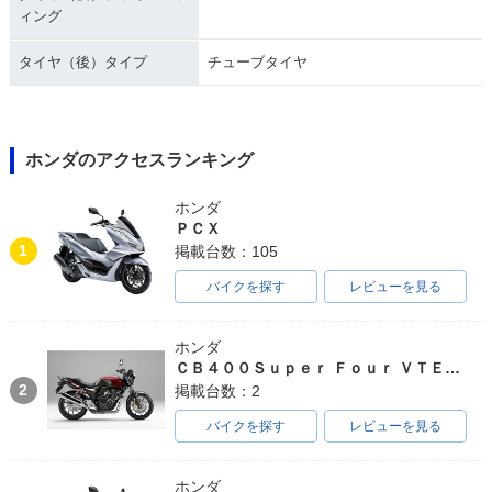
ィング
タイヤ（後）タイプ
チューブタイヤ
1991年 Super Cub
1991年 Super Cub
1991年 Super Cub
50 Standard・マイ
50 Deluxe・マイナ
50 Custom・マイナ
ナーチェンジ
ーチェンジ
ーチェンジ
ホンダのアクセスランキング
ホンダ
ＰＣＸ
1
掲載台数：105
バイクを探す
レビューを見る
1991年 Super Cub
1988年 Super Cub
1986年 Super Cub
50 Business・マイ
50 30周年記念特別
50 Standard・マイ
ナーチェンジ
仕様車・特別・限定
ナーチェンジ
ホンダ
仕様
ＣＢ４００Ｓｕｐｅｒ Ｆｏｕｒ ＶＴＥＣ ＳＰＥＣ３
2
掲載台数：2
バイクを探す
レビューを見る
ホンダ