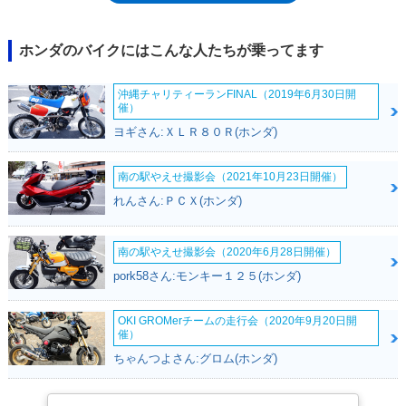
さまざまなバリエーションが生まれてきた。2012年登場の新型スーパー
カブ50は、生産を中国に移し、リーズナブルな価格設定を実現したモデ
ル。2017年11月には再びモデルチェンジされ、スタンダードなカブらし
ホンダのバイクにはこんな人たちが乗ってます
い丸目ヘッドライトが復活し（同時にLED化）、国内生産（熊本製作所）
に回帰した。2018年11月には、スーパーカブ60周年を記念したアニバー
沖縄チャリティーランFINAL（2019年6月30日開
サリーモデルが受注期間限定で販売された（スーパーカブ110/50とも
催）
に）。環境規制が強化されていく中で、スーパーカブ50の生産は終了する
ヨギさん:ＸＬＲ８０Ｒ(ホンダ)
ことになり、2024年12月に「ファイナルエディション」が発売された。
※原付1種としての後継モデルは、新基準原付のスーパーカブ110 Lite（ラ
イト）となった。
南の駅やえせ撮影会（2021年10月23日開催）
れんさん:ＰＣＸ(ホンダ)
南の駅やえせ撮影会（2020年6月28日開催）
pork58さん:モンキー１２５(ホンダ)
OKI GROMerチームの走行会（2020年9月20日開
催）
ちゃんつよさん:グロム(ホンダ)