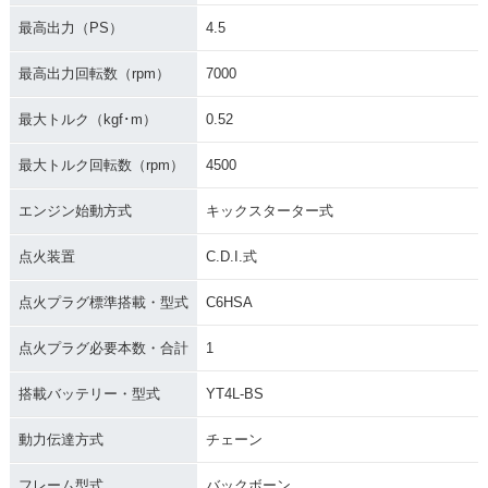
最高出力（PS）
4.5
最高出力回転数（rpm）
7000
最大トルク（kgf･m）
0.52
1998年 Super Cub
1998年 Super Cub
1998年 Super Cub
50 Deluxe・マイナ
50 Custom・マイナ
50 Business・マイ
最大トルク回転数（rpm）
4500
ーチェンジ
ーチェンジ
ナーチェンジ
エンジン始動方式
キックスターター式
点火装置
C.D.I.式
点火プラグ標準搭載・型式
C6HSA
1996年 Super Cub
1996年 Super Cub
1996年 Super Cub
点火プラグ必要本数・合計
1
50 Standard・マイ
50 Deluxe・マイナ
50 Custom・マイナ
ナーチェンジ
ーチェンジ
ーチェンジ
搭載バッテリー・型式
YT4L-BS
動力伝達方式
チェーン
フレーム型式
バックボーン