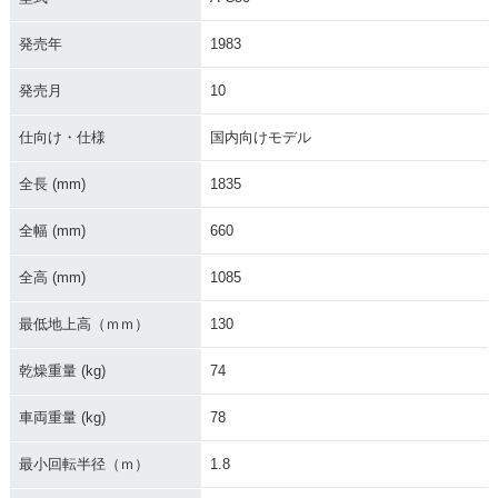
発売年
1983
発売月
10
2018年 Super Cub
2012年 Super Cub
2008年 Super Cub
50・フルモデルチェ
50・フルモデルチェ
50 50周年スペシャ
仕向け・仕様
国内向けモデル
ンジ
ンジ
ル・特別・限定仕様
全長 (mm)
1835
全幅 (mm)
660
全高 (mm)
1085
2007年 Super Cub
2007年 Super Cub
2007年 Super Cub
最低地上高（ｍｍ）
130
50 Standard・マイ
50 Deluxe・マイナ
50 Custom・マイナ
ナーチェンジ
ーチェンジ
ーチェンジ
乾燥重量 (kg)
74
車両重量 (kg)
78
最小回転半径（ｍ）
1.8