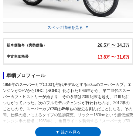
スペック情報を見る
26.5
〜 34.3
新車価格帯（実勢価格）
万
万
中古車価格帯
13.8
〜 31.6
万
万
車輌プロフィール
1958年のスーパーカブC100を初代モデルとする50ccのスーパーカブ。エ
ンジンがOHVからOHC（SOHC）化された1966年から、第二世代のスー
パーカブ・ヒストリーが始まり、その系譜は20世紀末を越え、21世紀に
つながっていった。次のフルモデルチェンジが行われたのは、2012年の
ことなので、スーパーカブC50は45年もの歴史を刻んだことになる。その
間、仕様の違いによるタイプの追加変更、リッター180kmという超低燃費
エンジン車の登場（1983年）、角目ライトを装備する「スーパーカブ50
カスタム」の設定、メーカービルドのストリートカスタム仕様の発売
▼ 続きを見る
（2002年）や、C100登場からの30周年、50周年を記念したモデルなど、