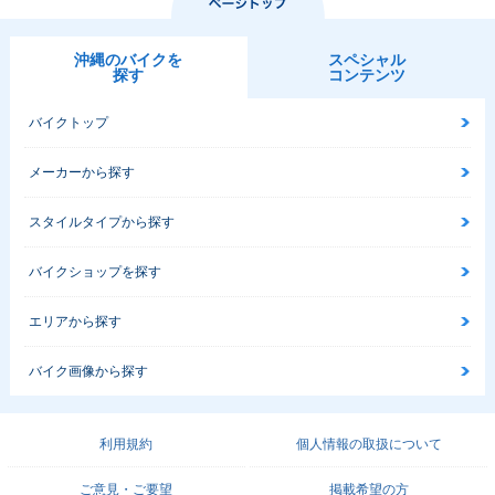
1983年 Super Cub
1983年 Super Cub
1983年 Super Cub
50 Deluxe・マイナ
50 Business・マイ
50 Standard・マイ
沖縄のバイクを
スペシャル
ーチェンジ
ナーチェンジ
ナーチェンジ
探す
コンテンツ
バイクトップ
メーカーから探す
スタイルタイプから探す
1983年 Super Cub
1983年 Super Cub
1983年 Super Cub
50 P type・マイナ
50 Deluxe・マイナ
50 Super Custom
ーチェンジ
ーチェンジ
セル付・追加
バイクショップを探す
エリアから探す
バイク画像から探す
1983年 Super Cub
1982年 Super Cub
1982年 Super Cub
利用規約
個人情報の取扱について
50 Super Custom・
50 STD・PRO・追
50 ST・マイナーチ
追加
加
ェンジ
ご意見・ご要望
掲載希望の方