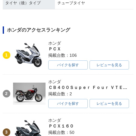
ーチェンジ
ーチェンジ
ナーチェンジ
タイヤ（後）タイプ
チューブタイヤ
ホンダのアクセスランキング
ホンダ
1991年 Super Cub
1991年 Super Cub
1991年 Super Cub
ＰＣＸ
50 Standard・マイ
50 Deluxe・マイナ
50 Custom・マイナ
1
掲載台数：106
ナーチェンジ
ーチェンジ
ーチェンジ
バイクを探す
レビューを見る
ホンダ
ＣＢ４００Ｓｕｐｅｒ Ｆｏｕｒ ＶＴＥＣ ＳＰＥＣ３
2
掲載台数：2
1991年 Super Cub
1988年 Super Cub
1986年 Super Cub
バイクを探す
レビューを見る
50 Business・マイ
50 30周年記念特別
50 Standard・マイ
ナーチェンジ
仕様車・特別・限定
ナーチェンジ
仕様
ホンダ
ＰＣＸ１６０
3
掲載台数：50