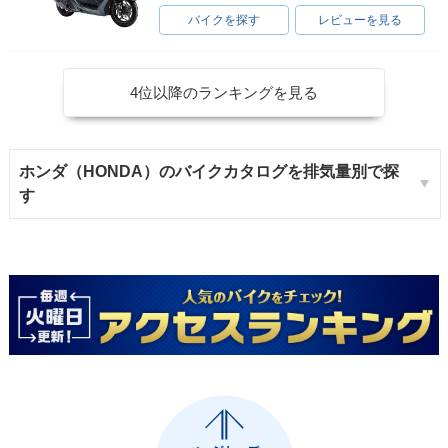
バイクを探す
レビューを見る
4位以降のランキングを見る
1986年 Super Cub
1986年 Super Cub
1986年 Super Cub
50 Deluxe・マイナ
50 Custom・マイナ
50 Business・マイ
ーチェンジ
ーチェンジ
ナーチェンジ
ホンダ（HONDA）のバイクカタログを排気量別で探
す
1983年 Super Cub
1983年 Super Cub
1983年 Super Cub
50 Super Custom
50 Super Custom・
50 Standard・マイ
セル付・マイナーチ
マイナーチェンジ
ナーチェンジ
ェンジ