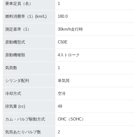
乗車定員（名）
1
2002年 Super Cub
2002年 Super Cub
2002年 Super Cub
50 STREET仕様・
50 Standard・マイ
50 Deluxe・マイナ
燃料消費率（1）(km/L)
180.0
マイナーチェンジ
ナーチェンジ
ーチェンジ
測定基準（1）
30km/h走行時
原動機型式
C50E
原動機種類
4ストローク
2002年 Super Cub
2001年 Super Cub
1999年 Super Cub
気筒数
1
50 Custom・マイナ
50 Standard・カラ
50 Standard・マイ
ーチェンジ
ーチェンジ
ナーチェンジ
シリンダ配列
単気筒
冷却方式
空冷
排気量 (cc)
49
カム・バルブ駆動方式
OHC（SOHC）
1999年 Super Cub
1999年 Super Cub
1998年 Super Cub
50 Deluxe・マイナ
50 Custom・マイナ
50 Standard・マイ
ーチェンジ
ーチェンジ
ナーチェンジ
気筒あたりバルブ数
2