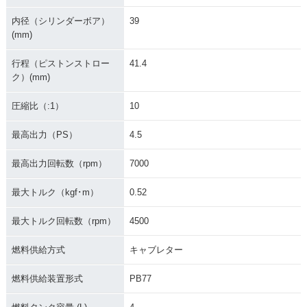
内径（シリンダーボア）
39
(mm)
1998年 Super Cub
1998年 Super Cub
1998年 Super Cub
50 Deluxe・マイナ
50 Custom・マイナ
50 Business・マイ
ーチェンジ
ーチェンジ
ナーチェンジ
行程（ピストンストロー
41.4
ク）(mm)
圧縮比（:1）
10
最高出力（PS）
4.5
1996年 Super Cub
1996年 Super Cub
1996年 Super Cub
最高出力回転数（rpm）
7000
50 Standard・マイ
50 Deluxe・マイナ
50 Custom・マイナ
ナーチェンジ
ーチェンジ
ーチェンジ
最大トルク（kgf･m）
0.52
最大トルク回転数（rpm）
4500
燃料供給方式
キャブレター
燃料供給装置形式
PB77
1996年 Super Cub
1995年 Super Cub
1995年 Super Cub
50 Business・マイ
50 Standard・マイ
50 Deluxe・マイナ