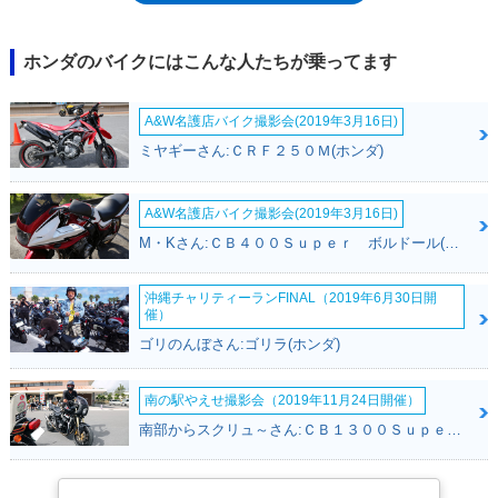
さまざまなバリエーションが生まれてきた。2012年登場の新型スーパー
カブ50は、生産を中国に移し、リーズナブルな価格設定を実現したモデ
ル。2017年11月には再びモデルチェンジされ、スタンダードなカブらし
ホンダのバイクにはこんな人たちが乗ってます
い丸目ヘッドライトが復活し（同時にLED化）、国内生産（熊本製作所）
に回帰した。2018年11月には、スーパーカブ60周年を記念したアニバー
A&W名護店バイク撮影会(2019年3月16日)
サリーモデルが受注期間限定で販売された（スーパーカブ110/50とも
に）。環境規制が強化されていく中で、スーパーカブ50の生産は終了する
ミヤギーさん:ＣＲＦ２５０Ｍ(ホンダ)
ことになり、2024年12月に「ファイナルエディション」が発売された。
※原付1種としての後継モデルは、新基準原付のスーパーカブ110 Lite（ラ
イト）となった。
A&W名護店バイク撮影会(2019年3月16日)
M・Kさん:ＣＢ４００Ｓｕｐｅｒ ボルドール(ホンダ)
沖縄チャリティーランFINAL（2019年6月30日開
催）
ゴリのんぼさん:ゴリラ(ホンダ)
南の駅やえせ撮影会（2019年11月24日開催）
南部からスクリュ～さん:ＣＢ１３００Ｓｕｐｅｒ Ｆｏｕｒ(ホンダ)