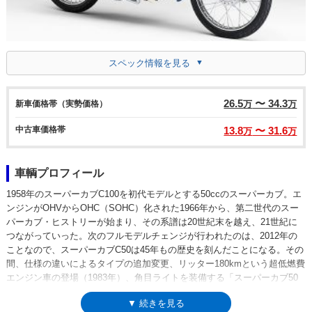
スペック情報を見る
26.5
〜 34.3
新車価格帯（実勢価格）
万
万
中古車価格帯
13.8
〜 31.6
万
万
車輌プロフィール
1958年のスーパーカブC100を初代モデルとする50ccのスーパーカブ。エ
ンジンがOHVからOHC（SOHC）化された1966年から、第二世代のスー
パーカブ・ヒストリーが始まり、その系譜は20世紀末を越え、21世紀に
つながっていった。次のフルモデルチェンジが行われたのは、2012年の
ことなので、スーパーカブC50は45年もの歴史を刻んだことになる。その
間、仕様の違いによるタイプの追加変更、リッター180kmという超低燃費
エンジン車の登場（1983年）、角目ライトを装備する「スーパーカブ50
カスタム」の設定、メーカービルドのストリートカスタム仕様の発売
▼ 続きを見る
（2002年）や、C100登場からの30周年、50周年を記念したモデルなど、