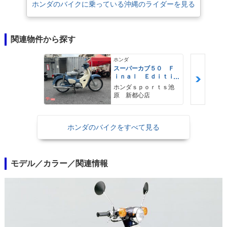
ホンダのバイクに乗っている沖縄のライダーを見る
関連物件から探す
ホンダ
スーパーカブ５０ Ｆ
ｉｎａｌ Ｅｄｉｔｉ
ｏｎ 受注期間限定モ
ホンダｓｐｏｒｔｓ池
デル リアキャリア・
原 新都心店
スイングアーム・チェ
ーンケース特別カラー
ボニーブル
ホンダのバイクをすべて見る
モデル／カラー／関連情報