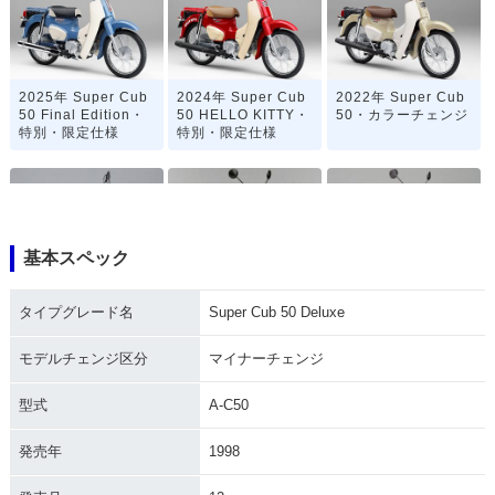
2025年 Super Cub
2024年 Super Cub
2022年 Super Cub
50 Final Edition・
50 HELLO KITTY・
50・カラーチェンジ
特別・限定仕様
特別・限定仕様
基本スペック
2020年 Super Cub
2019年 Super Cub
2019年 Super Cub
タイプグレード名
Super Cub 50 Deluxe
50 「天気の子」ve
50 Street・特別・限
50 60周年アニバー
r.・特別・限定仕様
定仕様
サリー・特別・限定
仕様
モデルチェンジ区分
マイナーチェンジ
型式
A-C50
発売年
1998