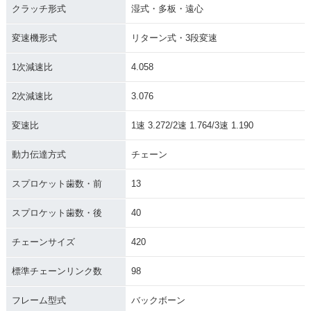
クラッチ形式
湿式・多板・遠心
変速機形式
リターン式・3段変速
1991年 Super Cub
1991年 Super Cub
1991年 Super Cub
50 Standard・マイ
50 Deluxe・マイナ
50 Custom・マイナ
1次減速比
4.058
ナーチェンジ
ーチェンジ
ーチェンジ
2次減速比
3.076
変速比
1速 3.272/2速 1.764/3速 1.190
動力伝達方式
チェーン
1991年 Super Cub
1988年 Super Cub
1986年 Super Cub
スプロケット歯数・前
13
50 Business・マイ
50 30周年記念特別
50 Standard・マイ
ナーチェンジ
仕様車・特別・限定
ナーチェンジ
スプロケット歯数・後
40
仕様
チェーンサイズ
420
標準チェーンリンク数
98
フレーム型式
バックボーン