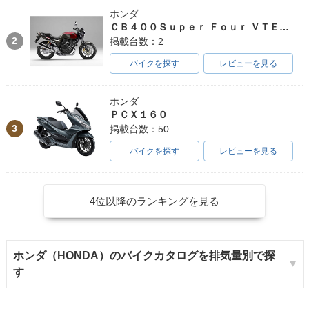
ホンダ
ＣＢ４００Ｓｕｐｅｒ Ｆｏｕｒ ＶＴＥＣ ＳＰＥＣ３
1982年 Super Cub
1982年 Super Cub
1982年 Super Cub
2
掲載台数：2
50 SDX セル付・マ
50 SDX・マイナー
50 Deluxe・マイナ
イナーチェンジ
チェンジ
ーチェンジ
バイクを探す
レビューを見る
ホンダ
ＰＣＸ１６０
3
掲載台数：50
バイクを探す
レビューを見る
1981年 Super Cub
1981年 Super Cub
1981年 Super Cub
50 Standard・マイ
50 Deluxe セル付・
50 Deluxe・マイナ
ナーチェンジ
マイナーチェンジ
ーチェンジ
4位以降のランキングを見る
ホンダ（HONDA）のバイクカタログを排気量別で探
す
1978年 Super Cub
1978年 Super Cub
1978年 Super Cub
C50 Standard・マ
C50 Deluxe セル
C50 Deluxe・マイ