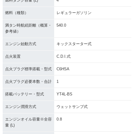
燃料タンク容量 (L)
4
ナーチェンジ
ナーチェンジ
ーチェンジ
燃料（種類）
レギュラーガソリン
満タン時航続距離（概算・
540.0
参考値）
エンジン始動方式
キックスターター式
1995年 Super Cub
1995年 Super Cub
1993年 Super Cub
50 Custom・マイナ
50 Business・マイ
50 Standard・マイ
ーチェンジ
ナーチェンジ
ナーチェンジ
点火装置
C.D.I.式
点火プラグ標準搭載・型式
C6HSA
点火プラグ必要本数・合計
1
搭載バッテリー・型式
YT4L-BS
1993年 Super Cub
1993年 Super Cub
1993年 Super Cub
50 Deluxe・マイナ
50 Custom・マイナ
50 Business・マイ
エンジン潤滑方式
ウェットサンプ式
ーチェンジ
ーチェンジ
ナーチェンジ
エンジンオイル容量※全容
0.8
量 (L)