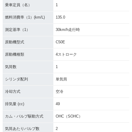
乗車定員（名）
1
燃料消費率（1）(km/L)
135.0
測定基準（1）
30km/h走行時
2002年 Super Cub
2001年 Super Cub
1999年 Super Cub
原動機型式
C50E
50 Custom・マイナ
50 Standard・カラ
50 Standard・マイ
ーチェンジ
ーチェンジ
ナーチェンジ
原動機種類
4ストローク
気筒数
1
シリンダ配列
単気筒
冷却方式
空冷
1999年 Super Cub
1999年 Super Cub
1998年 Super Cub
50 Deluxe・マイナ
50 Custom・マイナ
50 Standard・マイ
ーチェンジ
ーチェンジ
ナーチェンジ
排気量 (cc)
49
カム・バルブ駆動方式
OHC（SOHC）
気筒あたりバルブ数
2