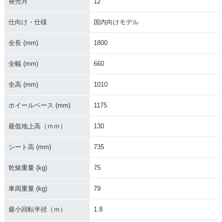
発売月
12
2018年 Super Cub
2012年 Super Cub
2008年 Super Cub
50・フルモデルチェ
50・フルモデルチェ
50 50周年スペシャ
仕向け・仕様
国内向けモデル
ンジ
ンジ
ル・特別・限定仕様
全長 (mm)
1800
全幅 (mm)
660
全高 (mm)
1010
2007年 Super Cub
2007年 Super Cub
2007年 Super Cub
ホイールベース (mm)
1175
50 Standard・マイ
50 Deluxe・マイナ
50 Custom・マイナ
ナーチェンジ
ーチェンジ
ーチェンジ
最低地上高（ｍｍ）
130
シート高 (mm)
735
乾燥重量 (kg)
75
車両重量 (kg)
79
2002年 Super Cub
2002年 Super Cub
2002年 Super Cub
50 STREET仕様・
50 Standard・マイ
50 Deluxe・マイナ
最小回転半径（ｍ）
1.8
マイナーチェンジ
ナーチェンジ
ーチェンジ