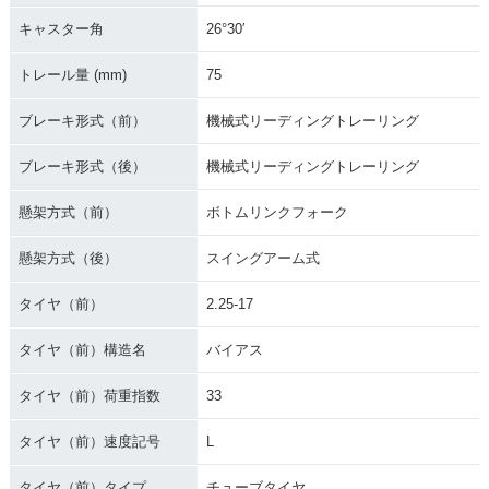
1986年 Super Cub
1986年 Super Cub
1986年 Super Cub
キャスター角
26°30′
50 Deluxe・マイナ
50 Custom・マイナ
50 Business・マイ
ーチェンジ
ーチェンジ
ナーチェンジ
トレール量 (mm)
75
ブレーキ形式（前）
機械式リーディングトレーリング
ブレーキ形式（後）
機械式リーディングトレーリング
懸架方式（前）
ボトムリンクフォーク
1983年 Super Cub
1983年 Super Cub
1983年 Super Cub
50 Super Custom
50 Super Custom・
50 Standard・マイ
セル付・マイナーチ
マイナーチェンジ
ナーチェンジ
懸架方式（後）
スイングアーム式
ェンジ
タイヤ（前）
2.25-17
タイヤ（前）構造名
バイアス
タイヤ（前）荷重指数
33
1983年 Super Cub
1983年 Super Cub
1983年 Super Cub
タイヤ（前）速度記号
L
50 Deluxe・マイナ
50 Business・マイ
50 Standard・マイ
ーチェンジ
ナーチェンジ
ナーチェンジ
タイヤ（前）タイプ
チューブタイヤ