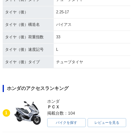
タイヤ（後）
2.25-17
タイヤ（後）構造名
バイアス
タイヤ（後）荷重指数
33
1983年 Super Cub
1983年 Super Cub
1983年 Super Cub
50 P type・マイナ
50 Deluxe・マイナ
50 Super Custom
ーチェンジ
ーチェンジ
セル付・追加
タイヤ（後）速度記号
L
タイヤ（後）タイプ
チューブタイヤ
ホンダのアクセスランキング
1983年 Super Cub
1982年 Super Cub
1982年 Super Cub
50 Super Custom・
50 STD・PRO・追
50 ST・マイナーチ
ホンダ
追加
加
ェンジ
ＰＣＸ
1
掲載台数：104
バイクを探す
レビューを見る