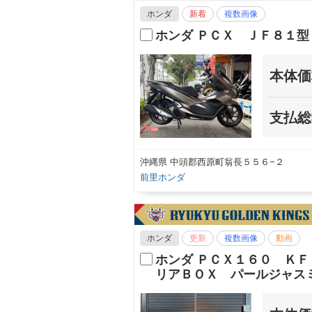
ホンダ
新着
複数画像
ホンダ ＰＣＸ ＪＦ８１
本体価
支払総
沖縄県 中頭郡西原町翁長５５６−２
前里ホンダ
ホンダ
更新
複数画像
動画
ホンダ ＰＣＸ１６０ Ｋ
リアＢＯＸ パールジャス