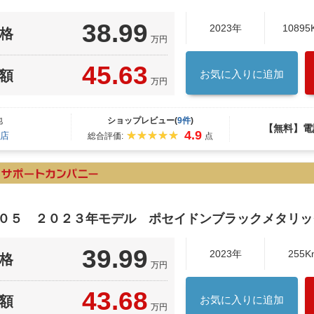
38.99
2023年
10895
格
万円
45.63
額
お気に入りに追加
万円
地
ショップレビュー(
9件
)
【無料】電
4.9
店
総合評価:
点
Ｋ０５ ２０２３年モデル ポセイドンブラックメタリッ
39.99
2023年
255K
格
万円
43.68
額
お気に入りに追加
万円