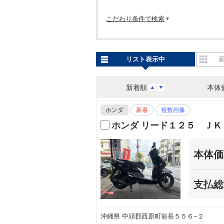
こだわり条件で検索
リスト表示中
新着順
本体
ホンダ
新着
複数画像
ホンダ リード１２５ Ｊ
本体価
支払総
沖縄県 中頭郡西原町翁長５５６−２