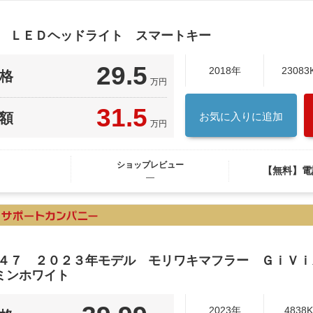
型 ＬＥＤヘッドライト スマートキー
29.5
2018年
23083
格
万円
31.5
額
お気に入りに追加
万円
ショップレビュー
【無料】電
―
Ｆ４７ ２０２３年モデル モリワキマフラー ＧｉＶ
ミンホワイト
2023年
4838