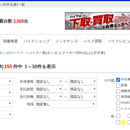
ンダ(中古車)一覧
載台数
2,505
台
画像検索
バイクショップ
メンテナンス
バイク買取
バイクレビ
ホンダのバイク
＞
バイク一覧(ホンダ,スクーター(50cc以上),中古車)
)
155
件中 1～30件を表示
中古
その他
本体価格
～
新着
支払総額
～
複数
走行距離
～
車両
Goo
地域
ショ
色