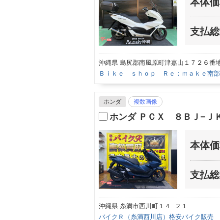
本体価
支払総
沖縄県 島尻郡南風原町津嘉山１７２６番
Ｂｉｋｅ ｓｈｏｐ Ｒｅ：ｍａｋｅ南部
ホンダ
複数画像
ホンダ ＰＣＸ ８ＢＪ−Ｊ
本体価
支払総
沖縄県 糸満市西川町１４−２１
バイクＲ（糸満西川店）格安バイク販売