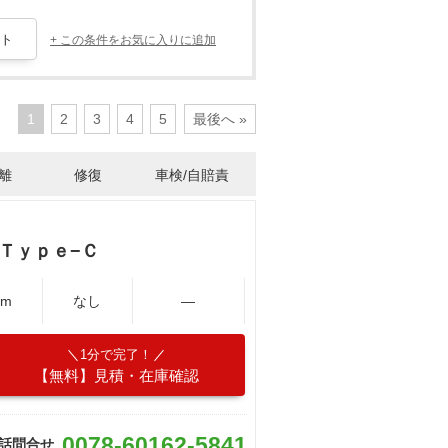
+ この条件をお気に入りに追加
1
2
3
4
5
最後へ »
離
修復
車検/自賠責
Ｔｙｐｅ−Ｃ
Km
なし
―
1分で完了！
【無料】見積・在庫確認
0078-60162-5841
話問合せ