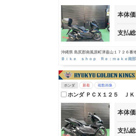
本体価
支払総
沖縄県 島尻郡南風原町津嘉山１７２６番
Ｂｉｋｅ ｓｈｏｐ Ｒｅ：ｍａｋｅ南部
ホンダ
新着
複数画像
ホンダ ＰＣＸ１２５ Ｊ
本体価
支払総