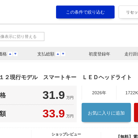
画像表示に切り替える
価格
支払総額
初度登録年
走行距
Ｋ１２現行モデル スマートキー ＬＥＤヘッドライト 
31.9
2026年
1722
格
万円
33.9
額
お気に入りに追加
万円
ショップレビュー
【無料】電