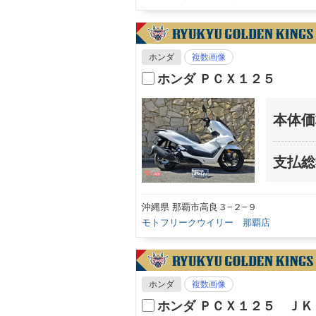
ホンダ
複数画像
ホンダ ＰＣＸ１２５
本体価
支払総
沖縄県 那覇市高良３−２−９
モトフリークウイリー 那覇店
ホンダ
複数画像
ホンダ ＰＣＸ１２５ Ｊ