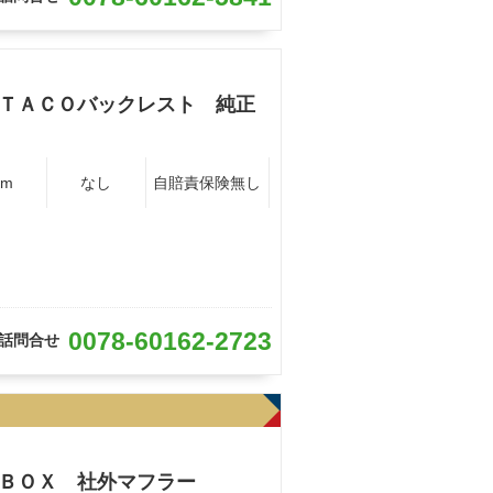
ＩＴＡＣＯバックレスト 純正
Km
なし
自賠責保険無し
0078-60162-2723
話問合せ
アＢＯＸ 社外マフラー