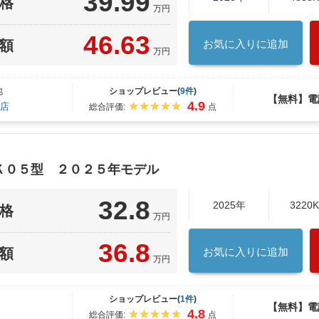
39.99
格
万円
46.63
額
お気に入りに追加
万円
地
ショップレビュー(
9件
)
【無料】電
4.9
店
総合評価:
点
Ｋ０５型 ２０２５年モデル
32.8
2025年
3220
格
万円
36.8
額
お気に入りに追加
万円
ショップレビュー(
1件
)
【無料】電
4.8
総合評価:
点