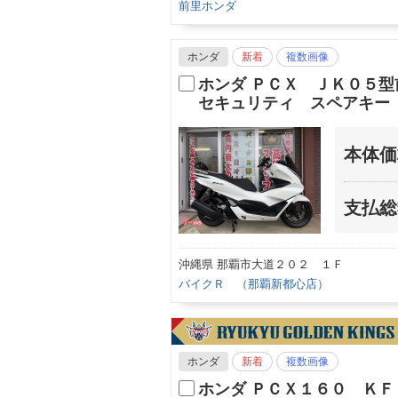
前里ホンダ
ホンダ
新着
複数画像
ホンダ ＰＣＸ ＪＫ０５
セキュリティ スペアキー
本体価
支払総
沖縄県 那覇市大道２０２ １Ｆ
バイクＲ （那覇新都心店）
ホンダ
新着
複数画像
ホンダ ＰＣＸ１６０ Ｋ