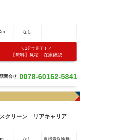
Km
なし
―
1分で完了！
【無料】見積・在庫確認
0078-60162-5841
話問合せ
ｉスクリーン リアキャリア
Km
なし
自賠責保険無し