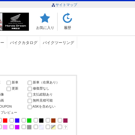
サイトマップ
お気に入り
履歴
ュー
バイクカタログ
バイクツーリング
車
新車
新車（在庫あり）
更新
修復歴なし
画像
支払総額あり
動画
無料見積可能
COUPON
ASKを含めない
ップレビュー