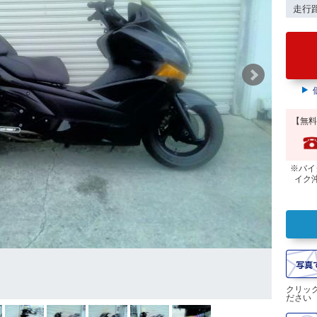
走行
【無料
※バイ
イク
クリッ
ださい