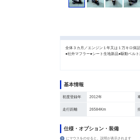
全体３カ月／エンジン１年又は１万キロ保
●社外マフラー●シート生地新品●駆動ベルト
基本情報
初度登録年
2012年
走行距離
26584Km
仕様・オプション・装備
にマウスをのせると、説明が表示されます