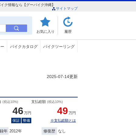
覇店のバイク情報なら【グーバイク沖縄】
サイトマップ
お気に入り
履歴
ュー
バイクカタログ
バイクツーリング
2025-07-14更新
格
支払総額
(税込10%)
(税込10%)
46
49
万円
万円
保証
整備
※支払総額とは
2012年
なし
録年
修復歴