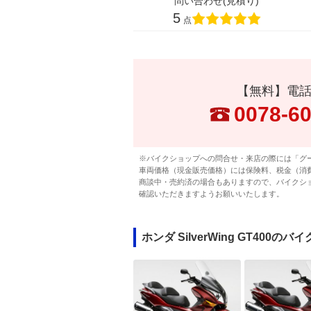
問い合わせ(見積り)
5
点
【無料】電
0078-6
※バイクショップへの問合せ・来店の際には「グ
車両価格（現金販売価格）には保険料、税金（消
商談中・売約済の場合もありますので、バイクシ
確認いただきますようお願いいたします。
ホンダ SilverWing GT400の