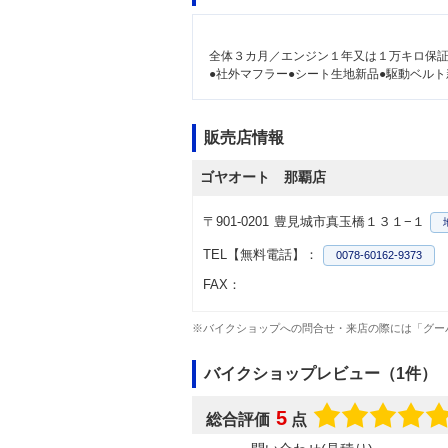
全体３カ月／エンジン１年又は１万キロ保
●社外マフラー●シート生地新品●駆動ベルト
販売店情報
ゴヤオート 那覇店
〒901-0201
豊見城市真玉橋１３１−１
TEL【無料電話】：
0078-60162-9373
FAX：
※バイクショップへの問合せ・来店の際には「グー
バイクショップレビュー（1件）
5
総合評価
点