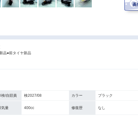
証
新品●前タイヤ新品
車検/自賠責
検2027/08
カラー
ブラック
排気量
400cc
修復歴
なし