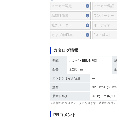
メーカー認定
メーカー保証
品質評価書
ワンオーナー
社外メーター
オーディオ
キャブ車/FI車
2スト/4スト
カタログ情報
型式
ホンダ・EBL-NF03
全長
2,285mm
エンジンオイル容量
―
燃費
32.0 km/L (60 
最大トルク
3.8 kg・m (6,500
※最新のカタログデータになります。表示の物件デ
PRコメント