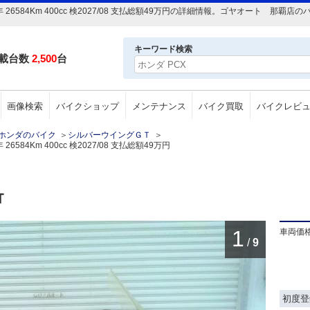
年 26584Km 400cc 検2027/08 支払総額49万円の詳細情報。ゴヤオート 那
キーワード検索
載台数
2,500
台
画像検索
バイクショップ
メンテナンス
バイク買取
バイクレビ
ホンダのバイク
＞
シルバーウイングＧＴ
＞
584Km 400cc 検2027/08 支払総額49万円
Ｔ
1
車両価
/
9
初度登