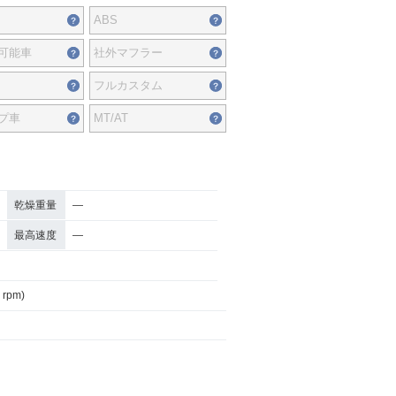
ABS
可能車
社外マフラー
フルカスタム
プ車
MT/AT
乾燥重量
―
最高速度
―
 rpm)