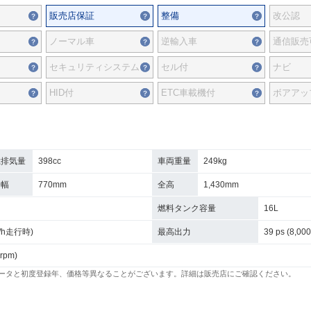
販売店保証
整備
改公認
ノーマル車
逆輸入車
通信販売
セキュリティシステム
セル付
ナビ
HID付
ETC車載機付
ボアアッ
総排気量
398cc
車両重量
249kg
全幅
770mm
全高
1,430mm
燃料タンク容量
16L
km/h走行時)
最高出力
39 ps (8,000
 rpm)
ータと初度登録年、価格等異なることがございます。詳細は販売店にご確認ください。