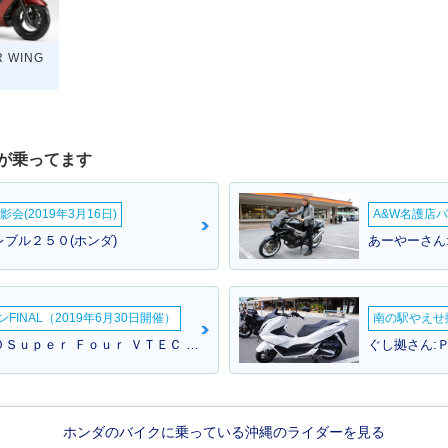
R WING
場
が乗ってます
会(2019年3月16日)
A&W名護店バ
レブル２５０(ホンダ)
あーやーさん
INAL（2019年6月30日開催）
南の駅やえせ撮
マサさん:ＣＢ４００Ｓｕｐｅｒ Ｆｏｕｒ ＶＴＥＣ ＳＰＥＣ２(ホンダ)
ぐし拠さん:Ｐ
ホンダのバイクに乗っている沖縄のライダーを見る