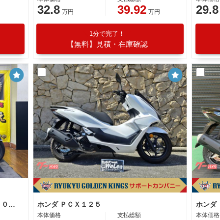
32.8
39.92
29.8
万円
万円
1分で完了！
【無料】見積・在庫確認
ホンダ ＰＣＸ ８ＢＪ−ＪＫ０５型 ２０２５年モデル
ホンダ ＰＣＸ１２５
本体価格
支払総額
本体価格