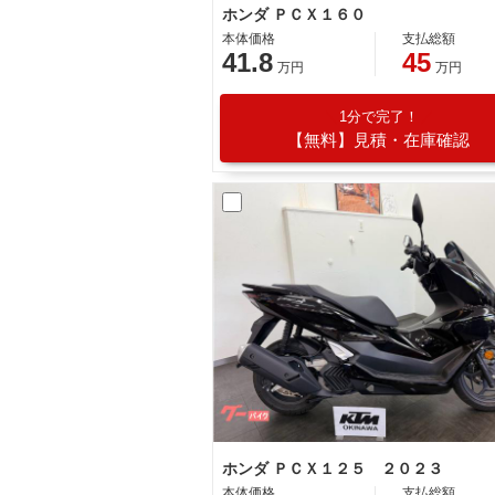
ホンダ ＰＣＸ１６０
本体価格
支払総額
41.8
45
万円
万円
1分で完了！
【無料】見積・在庫確認
ホンダ ＰＣＸ１２５ ２０２３
本体価格
支払総額