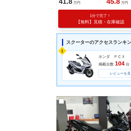
41.8
45.8
万円
万円
1分で完了！
【無料】見積・在庫確認
スクーターのアクセスランキ
1
ホンダ ＰＣＸ
104
掲載台数
台
レビューを見