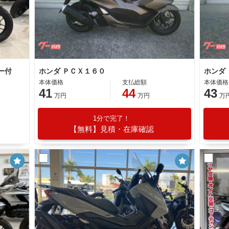
ー付
ホンダ ＰＣＸ１６０
ホンダ
本体価格
支払総額
本体価格
41
44
43
万円
万円
万
1分で完了！
【無料】見積・在庫確認