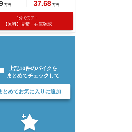
9
37.68
万円
万円
1分で完了！
【無料】見積・在庫確認
上記10件のバイクを
まとめてチェックして
まとめてお気に入りに追加