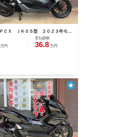
ホンダ ＰＣＸ ＪＫ０５型 ２０２３年モデル ＡＢＳ 社外リアキャリア キーレス ＬＥＤヘッドライト タイプＣソケット
支払総額
36.8
万円
万円