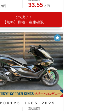
33.55
万円
万円
1分で完了！
【無料】見積・在庫確認
ホンダ ＰＣＸ１２５ ＪＫ０５ ２０２５年モデル レバー パールマゼラニックブラック
支払総額