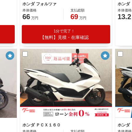
ホンダ フォルツァ
本体価格
支払総額
本体価格
66
69
13.2
万円
万円
1分で完了！
【無料】見積・在庫確認
ホンダ ＰＣＸ１６０
ホンダ
本体価格
支払総額
本体価格