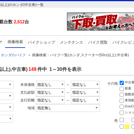
以上)のホンダ(中古車)一覧
載台数
2,512
台
画像検索
ア
バイクショップ
メンテナンス
バイク買取
バイクレビ
ホンダのバイク
＞
画像検索：バイク一覧(ホンダ,スクーター(50cc以上),中古車)
以上),中古車)
149
件中 1～30件を表示
中古
その他
本体価格
～
新着
支払総額
～
複数
走行距離
～
車両
Goo
地域
ショ
色