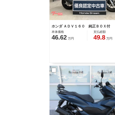
ホンダ ＡＤＶ１６０ 純正ＢＯＸ付
本体価格
支払総額
46.62
49.8
万円
万円