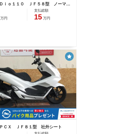
ホンダ Ｄｉｏ１１０ ＪＦ５８型 ノーマル アイドリングストップ 整備 保証 自賠責保険
支払総額
15
万円
万円
 ＰＣＸ ＪＦ８１型 社外シート
支払総額