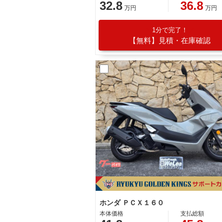
32.8
36.8
万円
万円
1分で完了！
【無料】見積・在庫確認
ホンダ ＰＣＸ１６０
本体価格
支払総額