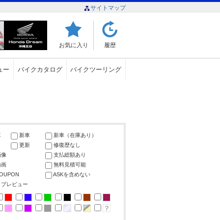
サイトマップ
お気に入り
履歴
ュー
バイクカタログ
バイクツーリング
車
新車
新車（在庫あり）
更新
修復歴なし
画像
支払総額あり
動画
無料見積可能
COUPON
ASKを含めない
ップレビュー