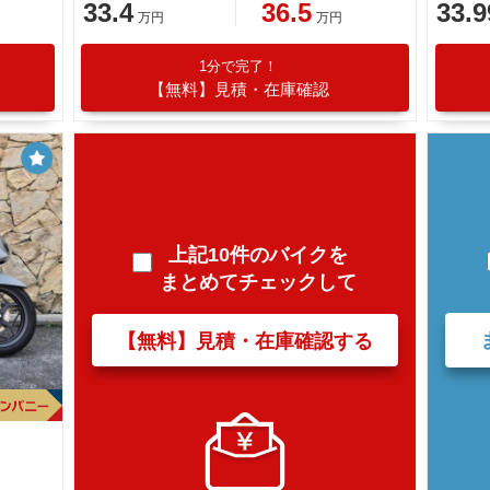
33.4
36.5
33.9
万円
万円
1分で完了！
【無料】見積・在庫確認
上記10件のバイクを
まとめてチェックして
【無料】見積・在庫確認する