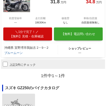
31.8
34.8
万円
万円
初度登録年
走行距離
修復歴
車検/自賠責
―
18630Km
なし
自賠責保険無し
1分で完了！
【無料】電話問い合わせ
【無料】見積・在庫確認
沖縄県 宜野湾市我如古２−９−２
ショップレビュー
ブルームーン
―
上記1件にチェック
1件中1～1件
スズキ GZ250のバイクカタログ