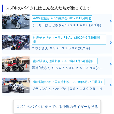
スズキのバイクにはこんな人たちが乗ってます
A&W名護店バイク撮影会(2019年12月8日)
うっちーばるぼささん:ＧＳＸ１４００(スズキ)
沖縄チャリティーランFINAL（2019年6月30日開
催）
ユウジさん:ＧＳＸ−Ｓ１０００(スズキ)
南の駅やえせ撮影会（2019年11月24日開催）
酒神R改さん:ＧＳＸ７５０Ｓ ＫＡＴＡＮＡ(スズキ)
道の駅ゆいゆい国頭撮影会（2019年5月26日開催）
ブラウンさん:ハヤブサ（ＧＳＸ１３００Ｒ Ｈａｙａｂｕｓａ）(スズキ)
スズキのバイクに乗っている沖縄のライダーを見る