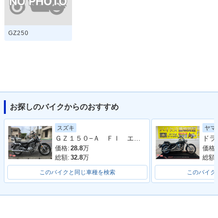
GZ250
お探しのバイクからのおすすめ
スズキ
ヤマ
ＧＺ１５０−Ａ ＦＩ エンジンガード付
価格:
28.8
万
価格:
総額:
32.8
万
総額:
このバイクと同じ車種を検索
このバイク