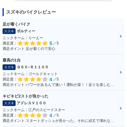
スズキのバイクレビュー
足が着くバイク
ボルティー
スズキ
ニックネーム：りーえー
5
満足度：
／5
満足ポイント:足が着くので安心
最高の1台
ＧＳＸ−Ｒ１１００
スズキ
ニックネーム：ゴールドキャット
4
満足度：
／5
満足ポイント:パワーがあるんで速い！運転が楽！！走りを楽しむにはもってこいの1台！足回りかえるとかなり乗りやすくなります
キビキビ2ストが良かった
アドレスＶ１００
スズキ
ニックネーム：江戸のスピードスター
4
満足度：
／5
満足ポイント:スタートダッシュが良かった。それに頑丈で壊れない。燃費はそこそこ。あと、足元もフラットで、リアにはボックスを付ければ、相当量を運べます。シート下は、フルフェイスがしっかりと格納できました。あとはフロントの内側収納もたっぷりサイズで、500のペットボトルも入ります。企画でやった、V100 ツーリングは今でも思い出になってます。そんな便利な一台です。