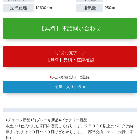
走行距離
排気量
18630Km
250cc
【無料】電話問い合わせ
1分で完了！
【無料】見積・在庫確認
8
人がお気に入りに登録
お気に入りに追加
●チェーン新品●前ブレーキ新品●バッテリー新品
本土より仕入れした車両を販売しております。２５０ＣＣ以上のバイクは納
車までおよそ２０日〜３０日ほどかかります。（部品交換、テスト走行、車
検）