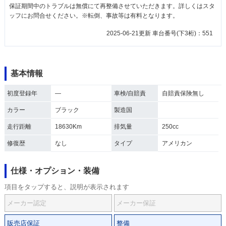
保証期間中のトラブルは無償にて再整備させていただきます。詳しくはスタ
ッフにお問合せください。※転倒、事故等は有料となります。
2025-06-21更新 車台番号(下3桁)：551
基本情報
初度登録年
―
車検/自賠責
自賠責保険無し
カラー
ブラック
製造国
走行距離
18630Km
排気量
250cc
修復歴
なし
タイプ
アメリカン
仕様・オプション・装備
項目をタップすると、説明が表示されます
メーカー認定
メーカー保証
販売店保証
整備