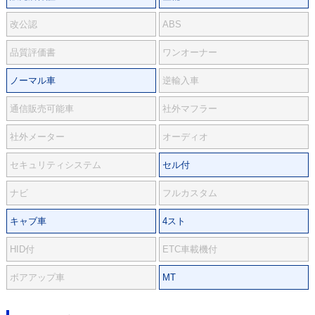
改公認
ABS
品質評価書
ワンオーナー
ノーマル車
逆輸入車
通信販売可能車
社外マフラー
社外メーター
オーディオ
セキュリティシステム
セル付
ナビ
フルカスタム
キャブ車
4スト
HID付
ETC車載機付
ボアアップ車
MT