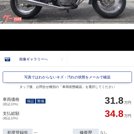
画像ギャラリーへ
写真ではわからないキズ・汚れの状態をメールで確認
タップ後、お問合せ種別の「車両状態確認」を選択してください
31.8
車両価格
保証
整備
万円
(税込10%)
34.8
支払総額
万円
(税込10%)
初度登録年
修復歴
―
なし