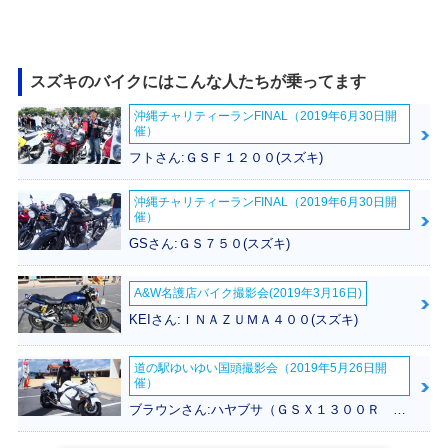
スズキのバイクにはこんな人たちが乗ってます
沖縄チャリティーランFINAL（2019年6月30日開
催）
フトさん:ＧＳＦ１２００(スズキ)
沖縄チャリティーランFINAL（2019年6月30日開
催）
GSさん:ＧＳ７５０(スズキ)
A&W名護店バイク撮影会(2019年3月16日)
KEIさん:ＩＮＡＺＵＭＡ４００(スズキ)
道の駅ゆいゆい国頭撮影会（2019年5月26日開
催）
ブラウンさん:ハヤブサ（ＧＳＸ１３００Ｒ Ｈａｙａｂｕｓａ）(スズキ)