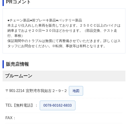
PRコメント
●チェーン新品●前ブレーキ新品●バッテリー新品
本土より仕入れした車両を販売しております。２５０ＣＣ以上のバイクは
納車までおよそ２０日〜３０日ほどかかります。（部品交換、テスト走
行、車検）
保証期間中のトラブルは無償にて再整備させていただきます。詳しくはス
タッフにお問合せください。※転倒、事故等は有料となります。
販売店情報
ブルームーン
〒901-2214
宜野湾市我如古２−９−２
地図
TEL【無料電話】：
0078-60162-6833
FAX：