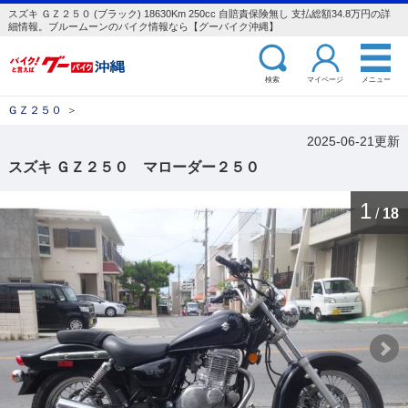
スズキ ＧＺ２５０ (ブラック) 18630Km 250cc 自賠責保険無し 支払総額34.8万円の詳
細情報。ブルームーンのバイク情報なら【グーバイク沖縄】
検索
マイページ
メニュー
ＧＺ２５０
＞
2025-06-21更新
スズキ ＧＺ２５０ マローダー２５０
1
/
18