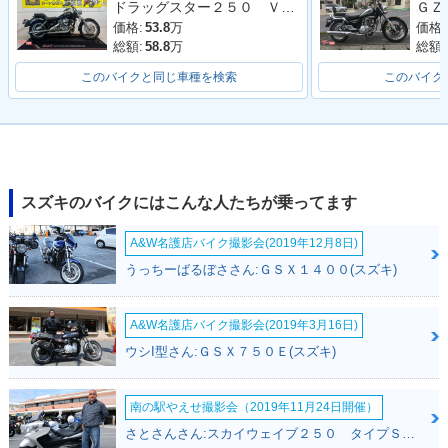
ドラッグスター２５０ ＶＧ０５Ｊ型 ２００８年モデル 社外グリップ フロントウィンカー サイドバック
価格:
53.8
万
価格:
総額:
58.8
万
総額:
このバイクと同じ車種を検索
このバイク
スズキのバイクにはこんな人たちが乗ってます
A&W名護店バイク撮影会(2019年12月8日)
うっちーばるぼささん:ＧＳＸ１４００(スズキ)
A&W名護店バイク撮影会(2019年3月16日)
ウシI型さん:ＧＳＸ７５０Ｅ(スズキ)
南の駅やえせ撮影会（2019年11月24日開催）
さとさんさん:スカイウェイブ２５０ タイプＳ(スズキ)