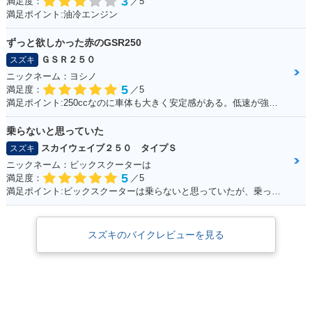
3
満足度：
／5
満足ポイント:油冷エンジン
ずっと欲しかった赤のGSR250
ＧＳＲ２５０
スズキ
ニックネーム：ヨシノ
5
満足度：
／5
満足ポイント:250ccなのに車体も大きく安定感がある。低速が強いのエンスト知らず。
乗らないと思っていた
スカイウェイブ２５０ タイプＳ
スズキ
ニックネーム：ビックスクーターは
5
満足度：
／5
満足ポイント:ビックスクーターは乗らないと思っていたが、乗ってみると離れなれなくなった。 運転しやすい！メットイン大きい！走りのストレスもない！ 通勤・通学にぴったりで、とても良い足☆ カスタムパーツも多くて楽しい！結局楽しいオススメの一台になりました！
スズキのバイクレビューを見る