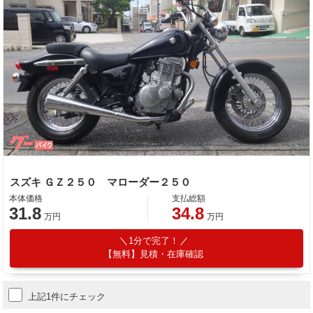
スズキ ＧＺ２５０ マローダー２５０
本体価格
支払総額
31.8
34.8
万円
万円
1分で完了！
【無料】見積・在庫確認
上記1件にチェック