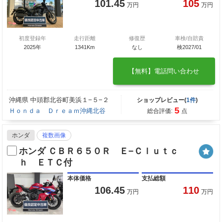
101.45
105
万円
万円
初度登録年
走行距離
修復歴
車検/自賠責
2025年
1341Km
なし
検2027/01
【無料】電話問い合わせ
沖縄県 中頭郡北谷町美浜１−５−２
ショップレビュー(
1件
)
5
Ｈｏｎｄａ Ｄｒｅａｍ沖縄北谷
総合評価:
点
ホンダ
複数画像
ホンダ ＣＢＲ６５０Ｒ Ｅ−Ｃｌｕｔｃ
ｈ ＥＴＣ付
本体価格
支払総額
106.45
110
万円
万円