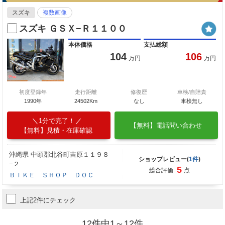
スズキ
複数画像
スズキ ＧＳＸ−Ｒ１１００
本体価格
支払総額
104
106
万円
万円
初度登録年
走行距離
修復歴
車検/自賠責
1990年
24502Km
なし
車検無し
1分で完了！
【無料】電話問い合わせ
【無料】見積・在庫確認
沖縄県 中頭郡北谷町吉原１１９８
ショップレビュー(
1件
)
−２
5
総合評価:
点
ＢＩＫＥ ＳＨＯＰ ＤＯＣ
上記2件にチェック
12件中1～12件