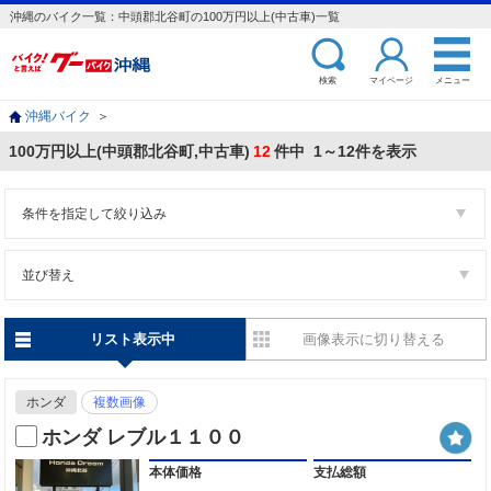
沖縄のバイク一覧：中頭郡北谷町の100万円以上(中古車)一覧
検索
マイページ
メニュー
沖縄バイク
＞
100万円以上(中頭郡北谷町,中古車)
12
件中 1～12件を表示
条件を指定して絞り込み
並び替え
リスト表示中
画像表示に切り替える
ホンダ
複数画像
ホンダ レブル１１００
本体価格
支払総額