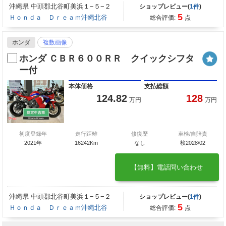
沖縄県 中頭郡北谷町美浜１−５−２
ショップレビュー(
1件
)
5
Ｈｏｎｄａ Ｄｒｅａｍ沖縄北谷
総合評価:
点
ホンダ
複数画像
ホンダ ＣＢＲ６００ＲＲ クイックシフタ
ー付
本体価格
支払総額
124.82
128
万円
万円
初度登録年
走行距離
修復歴
車検/自賠責
2021年
16242Km
なし
検2028/02
【無料】電話問い合わせ
沖縄県 中頭郡北谷町美浜１−５−２
ショップレビュー(
1件
)
5
Ｈｏｎｄａ Ｄｒｅａｍ沖縄北谷
総合評価:
点