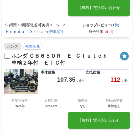
【無料】電話問い合わせ
沖縄県 中頭郡北谷町美浜１−５−２
ショップレビュー(
1件
)
5
Ｈｏｎｄａ Ｄｒｅａｍ沖縄北谷
総合評価:
点
ホンダ
複数画像
ホンダ ＣＢ６５０Ｒ Ｅ−Ｃｌｕｔｃｈ
車検２年付 ＥＴＣ付
本体価格
支払総額
107.35
112
万円
万円
初度登録年
走行距離
修復歴
車検/自賠責
2024年
2244Km
なし
車検無し
【無料】電話問い合わせ