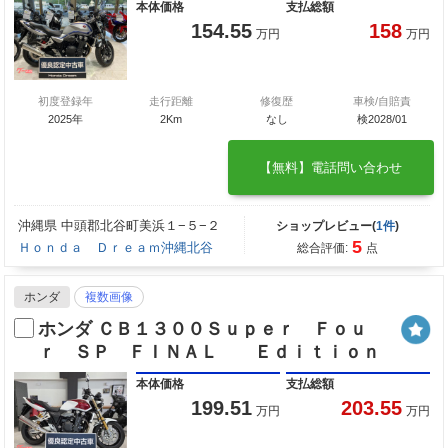
本体価格
支払総額
154.55
158
万円
万円
初度登録年
走行距離
修復歴
車検/自賠責
2025年
2Km
なし
検2028/01
【無料】電話問い合わせ
沖縄県 中頭郡北谷町美浜１−５−２
ショップレビュー(
1件
)
5
Ｈｏｎｄａ Ｄｒｅａｍ沖縄北谷
総合評価:
点
ホンダ
複数画像
ホンダ ＣＢ１３００Ｓｕｐｅｒ Ｆｏｕ
ｒ ＳＰ ＦＩＮＡＬ Ｅｄｉｔｉｏｎ
本体価格
支払総額
199.51
203.55
万円
万円