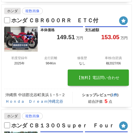
ホンダ
複数画像
ホンダ ＣＢＲ６００ＲＲ ＥＴＣ付
本体価格
支払総額
149.51
153.05
万円
万円
初度登録年
走行距離
修復歴
車検/自賠責
2025年
984Km
なし
検2027/06
【無料】電話問い合わせ
沖縄県 中頭郡北谷町美浜１−５−２
ショップレビュー(
1件
)
5
Ｈｏｎｄａ Ｄｒｅａｍ沖縄北谷
総合評価:
点
ホンダ
複数画像
ホンダ ＣＢ１３００Ｓｕｐｅｒ Ｆｏｕｒ