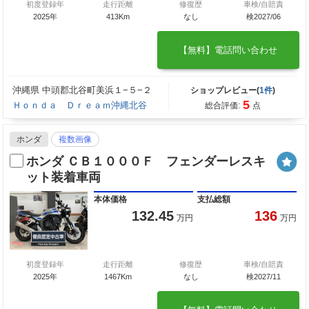
初度登録年
走行距離
修復歴
車検/自賠責
2025年
413Km
なし
検2027/06
【無料】電話問い合わせ
沖縄県 中頭郡北谷町美浜１−５−２
ショップレビュー(
1件
)
5
Ｈｏｎｄａ Ｄｒｅａｍ沖縄北谷
総合評価:
点
ホンダ
複数画像
ホンダ ＣＢ１０００Ｆ フェンダーレスキ
ット装着車両
本体価格
支払総額
132.45
136
万円
万円
初度登録年
走行距離
修復歴
車検/自賠責
2025年
1467Km
なし
検2027/11