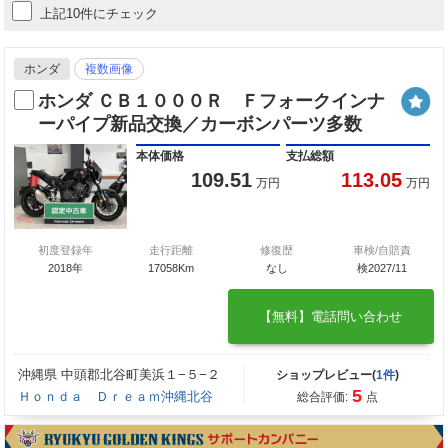
上記10件にチェック
ホンダ
複数画像
ホンダ ＣＢ１０００Ｒ Ｆフォークインナ
ーパイプ新品交換／カーボンパーツ多数
本体価格
支払総額
109.51
113.05
万円
万円
初度登録年
走行距離
修復歴
車検/自賠責
2018年
17058Km
なし
検2027/11
【無料】電話問い合わせ
沖縄県 中頭郡北谷町美浜１−５−２
ショップレビュー(
1件
)
5
Ｈｏｎｄａ Ｄｒｅａｍ沖縄北谷
総合評価:
点