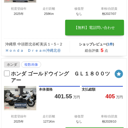
初度登録年
走行距離
修復歴
車検/自賠責
2025年
258Km
なし
検2027/07
【無料】電話問い合わせ
沖縄県 中頭郡北谷町美浜１−５−２
ショップレビュー(
1件
)
5
Ｈｏｎｄａ Ｄｒｅａｍ沖縄北谷
総合評価:
点
ホンダ
複数画像
ホンダ ゴールドウイング ＧＬ１８００ツ
アー
本体価格
支払総額
401.55
405
万円
万円
初度登録年
走行距離
修復歴
車検/自賠責
2025年
1271Km
なし
検2028/10