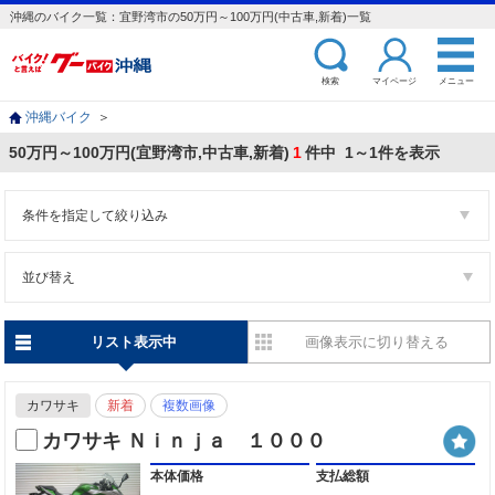
沖縄のバイク一覧：宜野湾市の50万円～100万円(中古車,新着)一覧
検索
マイページ
メニュー
沖縄バイク
＞
50万円～100万円(宜野湾市,中古車,新着)
1
件中 1～1件を表示
条件を指定して絞り込み
並び替え
リスト表示中
画像表示に切り替える
カワサキ
新着
複数画像
カワサキ Ｎｉｎｊａ １０００
本体価格
支払総額