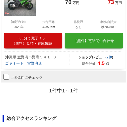
70
73
万円
万円
初度登録年
走行距離
修復歴
車検/自賠責
2020年
32359Km
なし
検2028/09
1分で完了！
【無料】電話問い合わせ
【無料】見積・在庫確認
沖縄県 宜野湾市野嵩５４１−３
ショップレビュー(
2件
)
4.5
ゴヤオート 宜野湾店
総合評価:
点
上記1件にチェック
1件中1～1件
総合アクセスランキング