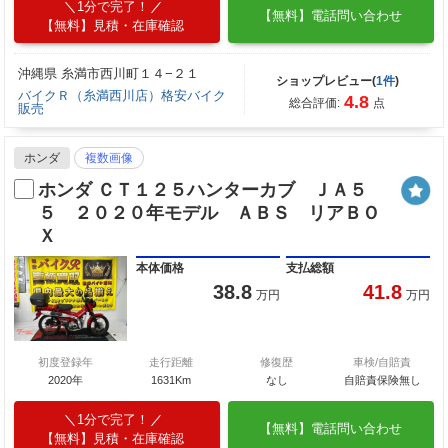
1分で完了！
【無料】電話問い合わせ
【無料】見積・在庫確認
沖縄県 糸満市西川町１４−２１
ショップレビュー(
1件
)
バイクＲ（糸満西川店）格安バイク
4.8
総合評価:
点
販売
ホンダ
複数画像
ホンダ ＣＴ１２５ハンターカブ ＪＡ５
５ ２０２０年モデル ＡＢＳ リアＢＯ
Ｘ
本体価格
支払総額
38.8
41.8
万円
万円
初度登録年
走行距離
修復歴
車検/自賠責
2020年
1631Km
なし
自賠責保険無し
1分で完了！
【無料】電話問い合わせ
【無料】見積・在庫確認