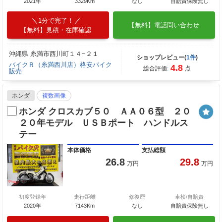
2021年
3329Km
なし
自賠責保険無し
1分で完了！
【無料】電話問い合わせ
【無料】見積・在庫確認
沖縄県 糸満市西川町１４−２１
ショップレビュー(
1件
)
バイクＲ（糸満西川店）格安バイク
4.8
総合評価:
点
販売
ホンダ
複数画像
ホンダ クロスカブ５０ ＡＡ０６型 ２０
２０年モデル ＵＳＢポート ハンドルス
テー
本体価格
支払総額
26.8
29.8
万円
万円
初度登録年
走行距離
修復歴
車検/自賠責
2020年
7143Km
なし
自賠責保険無し