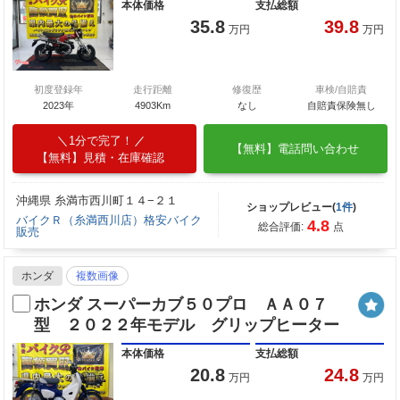
本体価格
支払総額
35.8
39.8
万円
万円
初度登録年
走行距離
修復歴
車検/自賠責
2023年
4903Km
なし
自賠責保険無し
1分で完了！
【無料】電話問い合わせ
【無料】見積・在庫確認
沖縄県 糸満市西川町１４−２１
ショップレビュー(
1件
)
バイクＲ（糸満西川店）格安バイク
4.8
総合評価:
点
販売
ホンダ
複数画像
ホンダ スーパーカブ５０プロ ＡＡ０７
型 ２０２２年モデル グリップヒーター
本体価格
支払総額
20.8
24.8
万円
万円