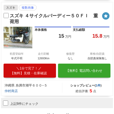
スズキ
複数画像
スズキ ４サイクルバーディー５０ＦＩ 重
荷用
本体価格
支払総額
15
15.8
万円
万円
初度登録年
走行距離
修復歴
車検/自賠責
年式不明
12693Km
なし
自賠責保険無し
1分で完了！
【無料】電話問い合わせ
【無料】見積・在庫確認
沖縄県 糸満市潮平６００−５
ショップレビュー(
1件
)
5
仲村商店
総合評価:
点
上記8件にチェック