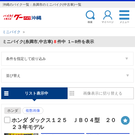
沖縄のバイク一覧：糸満市のミニバイク(中古車)一覧
検索
マイページ
メニュー
ミニバイク
＞
ミニバイク(糸満市,中古車)
8
件中 1～8件を表示
条件を指定して絞り込み
並び替え
リスト表示中
画像表示に切り替える
ホンダ
複数画像
ホンダ ダックス１２５ ＪＢ０４型 ２０
２３年モデル