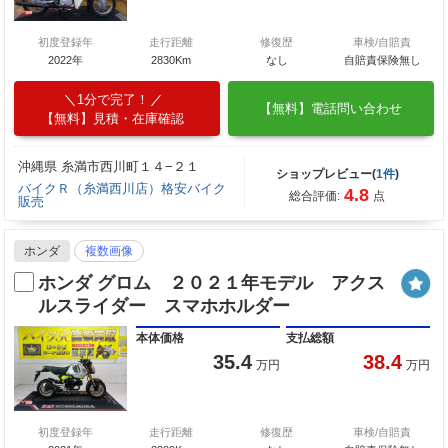
初度登録年
走行距離
修復歴
車検/自賠責
2022年
2830Km
なし
自賠責保険無し
1分で完了！
【無料】電話問い合わせ
【無料】見積・在庫確認
沖縄県 糸満市西川町１４−２１
ショップレビュー(
1件
)
バイクＲ（糸満西川店）格安バイク
4.8
総合評価:
点
販売
ホンダ
複数画像
ホンダ グロム ２０２１年モデル アクス
ルスライダー スマホホルダー
本体価格
支払総額
35.4
38.4
万円
万円
初度登録年
走行距離
修復歴
車検/自賠責