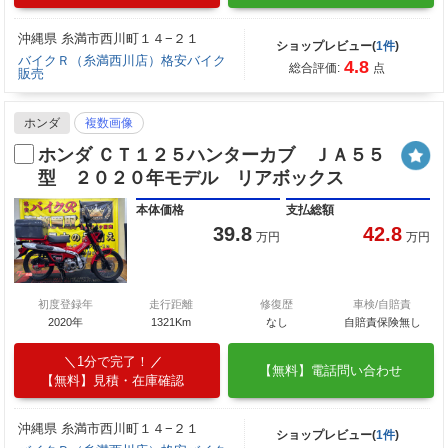
沖縄県 糸満市西川町１４−２１
ショップレビュー(
1件
)
バイクＲ（糸満西川店）格安バイク
4.8
総合評価:
点
販売
ホンダ
複数画像
ホンダ ＣＴ１２５ハンターカブ ＪＡ５５
型 ２０２０年モデル リアボックス
本体価格
支払総額
39.8
42.8
万円
万円
初度登録年
走行距離
修復歴
車検/自賠責
2020年
1321Km
なし
自賠責保険無し
1分で完了！
【無料】電話問い合わせ
【無料】見積・在庫確認
沖縄県 糸満市西川町１４−２１
ショップレビュー(
1件
)