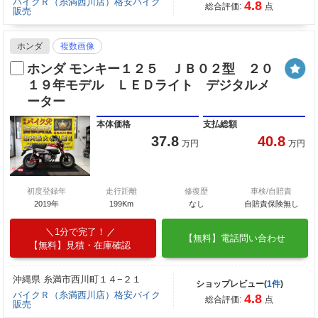
バイクＲ（糸満西川店）格安バイク
4.8
総合評価:
点
販売
ホンダ
複数画像
ホンダ モンキー１２５ ＪＢ０２型 ２０
１９年モデル ＬＥＤライト デジタルメ
ーター
本体価格
支払総額
37.8
40.8
万円
万円
初度登録年
走行距離
修復歴
車検/自賠責
2019年
199Km
なし
自賠責保険無し
1分で完了！
【無料】電話問い合わせ
【無料】見積・在庫確認
沖縄県 糸満市西川町１４−２１
ショップレビュー(
1件
)
バイクＲ（糸満西川店）格安バイク
4.8
総合評価:
点
販売