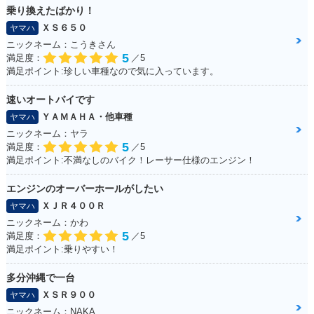
特別・限定仕様
乗り換えたばかり！
ＸＳ６５０
ヤマハ
ニックネーム：こうきさん
5
満足度：
／5
満足ポイント:珍しい車種なので気に入っています。
速いオートバイです
ＹＡＭＡＨＡ・他車種
ヤマハ
ニックネーム：ヤラ
5
満足度：
／5
満足ポイント:不満なしのバイク！レーサー仕様のエンジン！
エンジンのオーバーホールがしたい
ＸＪＲ４００Ｒ
ヤマハ
ニックネーム：かわ
5
満足度：
／5
満足ポイント:乗りやすい！
多分沖縄で一台
ＸＳＲ９００
ヤマハ
ニックネーム：NAKA