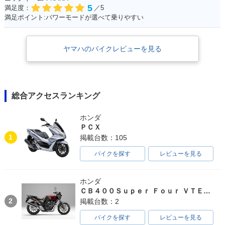
5
満足度：
／5
満足ポイント:パワーモードが選べて乗りやすい
ヤマハのバイクレビューを見る
総合アクセスランキング
ホンダ
ＰＣＸ
1
掲載台数：105
バイクを探す
レビューを見る
ホンダ
ＣＢ４００Ｓｕｐｅｒ Ｆｏｕｒ ＶＴＥＣ ＳＰＥＣ３
2
掲載台数：2
バイクを探す
レビューを見る