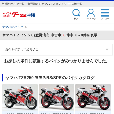
沖縄のバイク一覧：宜野湾市のヤマハＴＺＲ２５０(中古車)一覧
検索
マイページ
メニュー
ヤマハのバイク
＞
ヤマハＴＺＲ２５０(宜野湾市,中古車)
0
件中 0～0件を表示
条件を指定して絞り込み
お探しの条件に該当するバイクがみつかりませんでした。
ヤマハ TZR250 /R/SP/RS/SPRのバイクカタログ