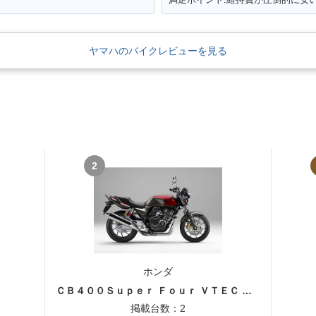
ヤマハのバイクレビューを見る
2
ホンダ
ＣＢ４００Ｓｕｐｅｒ Ｆｏｕｒ ＶＴＥＣ ＳＰＥＣ３
掲載台数：2