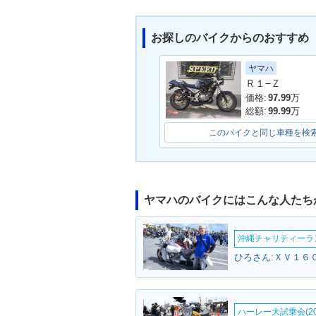
お探しのバイクからのおすすめ
ヤマハ
1992年 TZR250R SP・
1992年 TZR2
Ｒ１−Ｚ
マイナーチェンジ
ナーチェンジ
価格:
97.99
万
総額:
99.99
万
このバイクと同じ車種を検
ヤマハのバイクにはこんな人たち
1989年 TZR250・追加
1989年 TZR2
モデルチェンジ
沖縄チャリティーランF
ひろさん:ＸＶ１６
ハーレー大試乗会(20