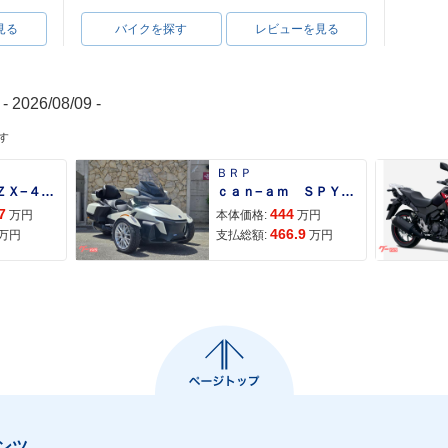
見る
バイクを探す
レビューを見る
- 2026/08/09 -
す
ＢＲＰ
Ｎｉｎｊａ ＺＸ−４Ｒ ＳＥ
ｃａｎ−ａｍ ＳＰＹＤＥＲ ＲＴ ＬＩＭＩＴＥＤ
7
444
万円
本体価格:
万円
466.9
万円
支払総額:
万円
ンツ