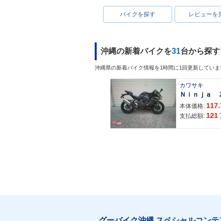
バイクを探す
レビューを
沖縄の新着バイクを
31
台から探す
沖縄県の新着バイク情報を1時間に1回更新していま
カワサキ
117.
本体価格:
121
支払総額:
グーバイク沖縄 スペシャルコンテ