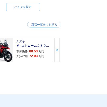
バイクを探す
新着一覧全てを見る
スズキ
スズキ
Ｖ−ストローム２５０ ２６年モデル 水冷２気筒エンジン ＬＥＤヘッドライト標準装備
68.53
68.
本体価格:
万円
本体価格:
72.93
71.
支払総額:
万円
支払総額: