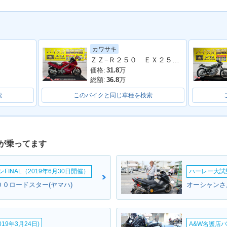
カワサキ
1991年 TZR250R SP・
50R・マイ
1991年 TZR250R・フル
1990年 
ＺＺ−Ｒ２５０ ＥＸ２５０Ｈ型 １９９３年モデル 社外スクリーン ＥＴＣ サブハンドルバー
追加
モデルチェンジ
加
価格:
31.8
万
総額:
36.8
万
索
このバイクと同じ車種を検索
が乗ってます
50・フル
1988年 TZR250・マイ
1986年 TZR250 マール
1985年 
ナーチェンジ
ボロ特別仕様・特別・限
場
定仕様
INAL（2019年6月30日開催）
ハーレー大試乗
００ロードスター(ヤマハ)
オーシャンさ
19年3月24日)
A&W名護店バ