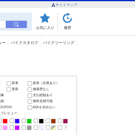
サイトマップ
お気に入り
履歴
ュー
バイクカタログ
バイクツーリング
車
新車
新車（在庫あり）
更新
修復歴なし
画像
支払総額あり
動画
無料見積可能
COUPON
ASKを含めない
ップレビュー