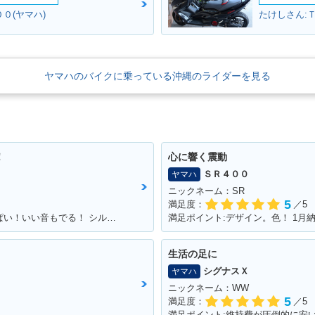
０(ヤマハ)
たけしさん:Ｔ
ヤマハのバイクに乗っている沖縄のライダーを見る
！
心に響く震動
ＳＲ４００
ヤマハ
ニックネーム：SR
5
満足度：
／5
満足ポイント:カスタムする楽しみがいっぱい！いい音もでる！ シルバーの洗濯ばさみがこだわりポイントです
満足ポイント:デザイン。色！ 1月
生活の足に
シグナスＸ
ヤマハ
ニックネーム：WW
5
満足度：
／5