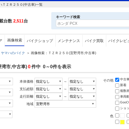
ＴＺＲ２５０(中古車)一覧
キーワード検索
載台数
2,511
台
画像検索
ア
バイクショップ
メンテナンス
バイク買取
バイクレビ
ヤマハのバイク
＞
画像検索：ＴＺＲ２５０(宜野湾市,中古車)
湾市,中古車)
0
件中 0～0件を表示
中古
その他
本体価格
～
新着
支払総額
～
複数
走行距離
～
車両
Goo
地域
ショ
色