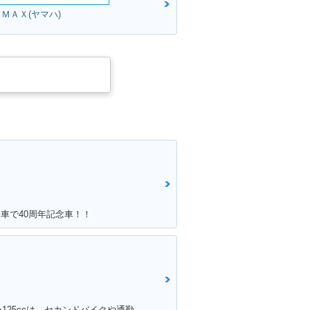
ＭＡＸ(ヤマハ)
納車で40周年記念車！！
満足ポイント:維持費が圧倒的に安い125ccは、セカンドバイクや通勤用としてオススメ。125ccスクーターの中でも、シグナスXの走行性能は力強く、普段の街乗りでは、力不足を感じる事はあまりない。 メットインも半ヘル2つなら余裕で入るので、収納性も抜群。