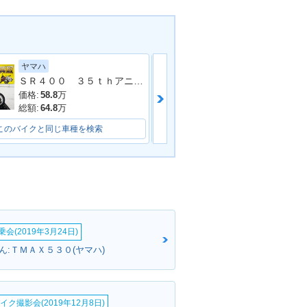
ヤマハ
ヤマハ
TZR250SP・追
1990年 TZR250・マイ
ＳＲ４００ ３５ｔｈアニバーサリーＥＤ ２０１３年モデル 社外マフラー フェンダーレス 社外シート 社外フェンダー その他多数
ナーチェンジ
価格:
58.8
万
価格:
48.99
万
総額:
64.8
万
総額:
55.63
万
このバイクと同じ車種を検索
このバイクと同じ車種を検索
TZR250・新登
会(2019年3月24日)
ん:ＴＭＡＸ５３０(ヤマハ)
イク撮影会(2019年12月8日)