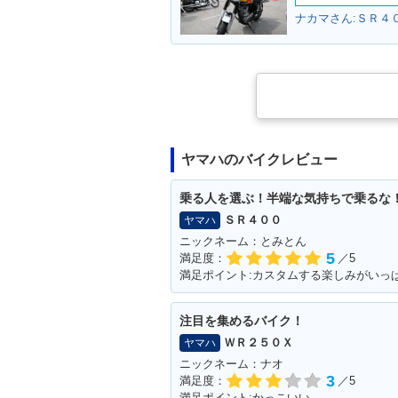
ナカマさん:ＳＲ４０
ヤマハのバイクレビュー
乗る人を選ぶ！半端な気持ちで乗るな
ＳＲ４００
ヤマハ
ニックネーム：とみとん
5
満足度：
／5
注目を集めるバイク！
ＷＲ２５０Ｘ
ヤマハ
ニックネーム：ナオ
3
満足度：
／5
満足ポイント:かっこいい