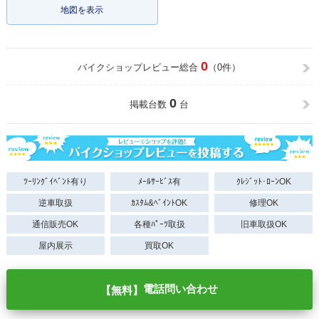
地図を表示
0
バイクショップレビュー総合
（0件）
0
掲載台数
台
ﾂｰﾘﾝｸﾞｲﾍﾞﾝﾄ有り
ﾒｰﾙｻｰﾋﾞｽ有
ｸﾚｼﾞｯﾄ･ﾛｰﾝOK
逆車取扱
ｶｽﾀﾑ&ﾍﾞｲﾝﾄOK
修理OK
通信販売OK
各種ﾊﾟｰﾂ取扱
旧車取扱OK
屋内展示
買取OK
電話問い合わせ
【無料】