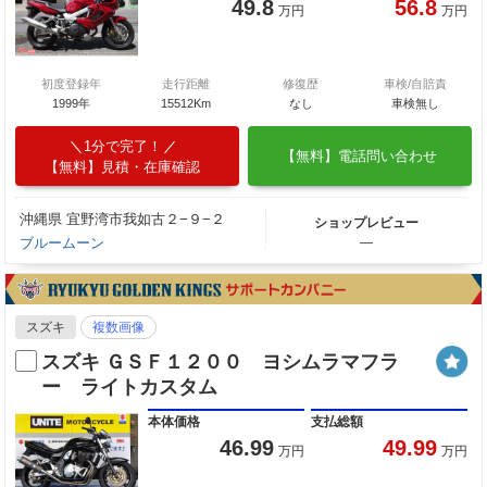
49.8
56.8
万円
万円
初度登録年
走行距離
修復歴
車検/自賠責
1999年
15512Km
なし
車検無し
1分で完了！
【無料】電話問い合わせ
【無料】見積・在庫確認
沖縄県 宜野湾市我如古２−９−２
ショップレビュー
ブルームーン
―
スズキ
複数画像
スズキ ＧＳＦ１２００ ヨシムラマフラ
ー ライトカスタム
本体価格
支払総額
46.99
49.99
万円
万円