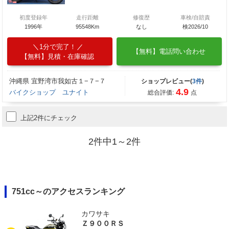
初度登録年
走行距離
修復歴
車検/自賠責
1996年
95548Km
なし
検2026/10
1分で完了！
【無料】電話問い合わせ
【無料】見積・在庫確認
沖縄県 宜野湾市我如古１−７−７
ショップレビュー(
3件
)
4.9
バイクショップ ユナイト
総合評価:
点
上記2件にチェック
2件中1～2件
751cc～のアクセスランキング
カワサキ
Ｚ９００ＲＳ