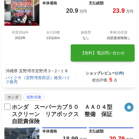
本体価格
支払総額
20.9
23.9
万円
万円
初度登録年
走行距離
修復歴
車検/自賠責
2022年
13111Km
なし
自賠責保険無し
【無料】電話問い合わせ
沖縄県 宜野湾市宜野湾３−２−１８
ショップレビュー(
1件
)
バイクＲ（宜野湾長田店）格安バイ
5
総合評価:
点
ク販売
ホンダ
複数画像
ホンダ スーパーカブ５０ ＡＡ０４型
スクリーン リアボックス 整備 保証
自賠責保険
本体価格
支払総額
18.99
20.79