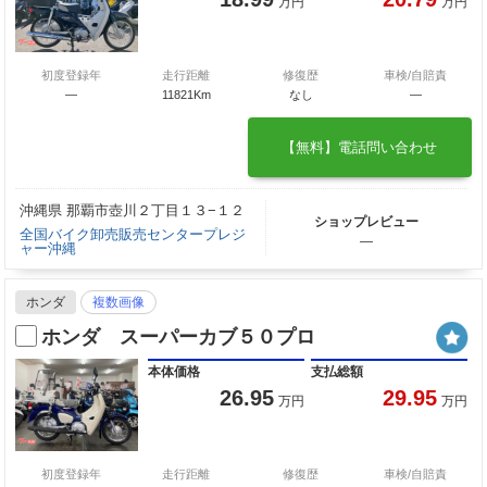
万円
万円
初度登録年
走行距離
修復歴
車検/自賠責
—
11821Km
なし
―
【無料】電話問い合わせ
沖縄県 那覇市壺川２丁目１３−１２
ショップレビュー
全国バイク卸売販売センタープレジ
―
ャー沖縄
ホンダ
複数画像
ホンダ スーパーカブ５０プロ
本体価格
支払総額
26.95
29.95
万円
万円
初度登録年
走行距離
修復歴
車検/自賠責