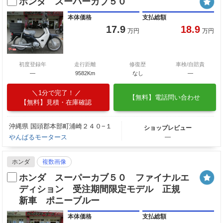
ホンダ スーパーカブ５０
本体価格
支払総額
17.9
18.9
万円
万円
初度登録年
走行距離
修復歴
車検/自賠責
—
9582Km
なし
―
1分で完了！
【無料】電話問い合わせ
【無料】見積・在庫確認
沖縄県 国頭郡本部町浦崎２４０−１
ショップレビュー
やんばるモータース
―
ホンダ
複数画像
ホンダ スーパーカブ５０ ファイナルエ
ディション 受注期間限定モデル 正規
新車 ポニーブルー
本体価格
支払総額