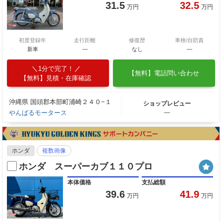
31.5
32.5
万円
万円
初度登録年
走行距離
修復歴
車検/自賠責
新車
—
なし
―
1分で完了！
【無料】電話問い合わせ
【無料】見積・在庫確認
沖縄県 国頭郡本部町浦崎２４０−１
ショップレビュー
やんばるモータース
―
ホンダ
複数画像
ホンダ スーパーカブ１１０プロ
本体価格
支払総額
39.6
41.9
万円
万円