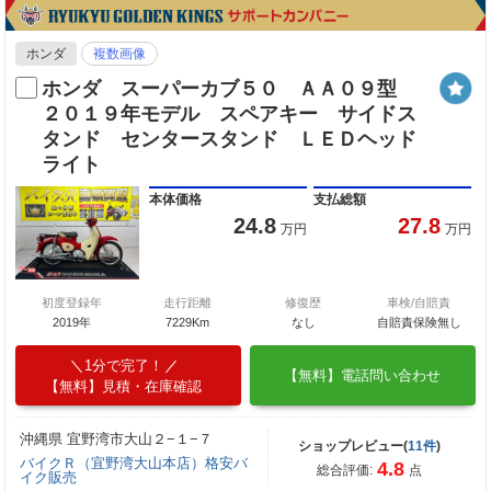
ホンダ
複数画像
ホンダ スーパーカブ５０ ＡＡ０９型
２０１９年モデル スペアキー サイドス
タンド センタースタンド ＬＥＤヘッド
ライト
本体価格
支払総額
24.8
27.8
万円
万円
初度登録年
走行距離
修復歴
車検/自賠責
2019年
7229Km
なし
自賠責保険無し
1分で完了！
【無料】電話問い合わせ
【無料】見積・在庫確認
沖縄県 宜野湾市大山２−１−７
ショップレビュー(
11件
)
バイクＲ（宜野湾大山本店）格安バ
4.8
総合評価:
点
イク販売