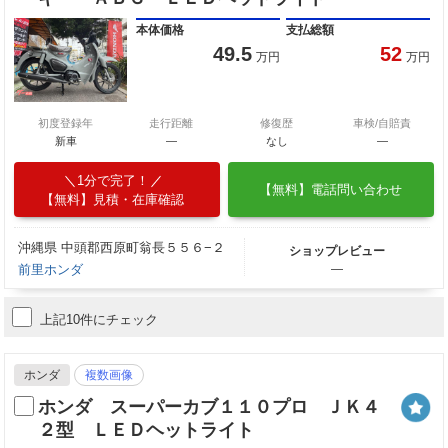
本体価格
支払総額
49.5
52
万円
万円
初度登録年
走行距離
修復歴
車検/自賠責
新車
—
なし
―
1分で完了！
【無料】電話問い合わせ
【無料】見積・在庫確認
沖縄県 中頭郡西原町翁長５５６−２
ショップレビュー
前里ホンダ
―
上記10件にチェック
ホンダ
複数画像
ホンダ スーパーカブ１１０プロ ＪＫ４
２型 ＬＥＤヘットライト