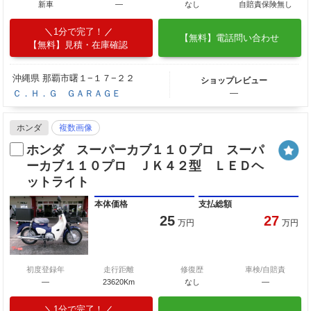
新車
—
なし
自賠責保険無し
1分で完了！
【無料】電話問い合わせ
【無料】見積・在庫確認
沖縄県 那覇市曙１−１７−２２
ショップレビュー
Ｃ．Ｈ．Ｇ ＧＡＲＡＧＥ
―
ホンダ
複数画像
ホンダ スーパーカブ１１０プロ スーパ
ーカブ１１０プロ ＪＫ４２型 ＬＥＤヘ
ットライト
本体価格
支払総額
25
27
万円
万円
初度登録年
走行距離
修復歴
車検/自賠責
—
23620Km
なし
―
1分で完了！