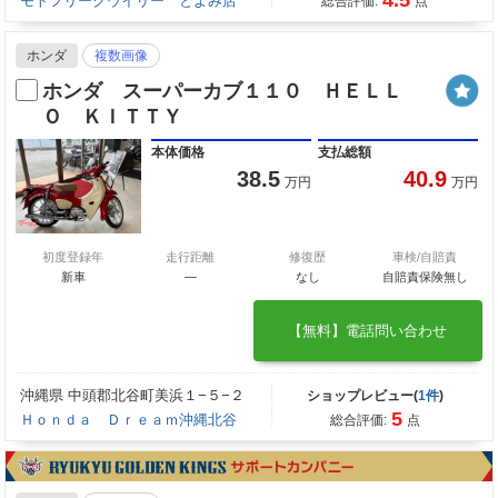
モトフリークウイリー とよみ店
総合評価:
点
ホンダ
複数画像
ホンダ スーパーカブ１１０ ＨＥＬＬ
Ｏ ＫＩＴＴＹ
本体価格
支払総額
38.5
40.9
万円
万円
初度登録年
走行距離
修復歴
車検/自賠責
新車
—
なし
自賠責保険無し
【無料】電話問い合わせ
沖縄県 中頭郡北谷町美浜１−５−２
ショップレビュー(
1件
)
5
Ｈｏｎｄａ Ｄｒｅａｍ沖縄北谷
総合評価:
点