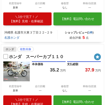
初度登録年
走行距離
修復歴
車検/自賠責
新車
—
なし
―
1分で完了！
【無料】電話問い合わせ
【無料】見積・在庫確認
沖縄県 名護市大東３丁目２２−２９
ショップレビュー(
1件
)
5
名護ホンダ
総合評価:
点
ホンダ
複数画像
ホンダ スーパーカブ１１０
本体価格
支払総額
35.2
37.9
万円
万円
初度登録年
走行距離
修復歴
車検/自賠責
新車
—
なし
―
1分で完了！
【無料】電話問い合わせ
【無料】見積・在庫確認