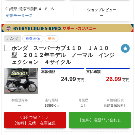
沖縄県 浦添市前田４−８−６
ショップレビュー
良栄モータース
―
ホンダ
複数画像
動画
ホンダ スーパーカブ１１０ ＪＡ１０
型 ２０１２年モデル ノーマル インジ
ェクション ４サイクル
本体価格
支払総額
24.99
26.99
万円
万円
初度登録年
走行距離
修復歴
車検/自賠責
—
18595Km
なし
自賠責保険無し
1分で完了！
【無料】電話問い合わせ
【無料】見積・在庫確認