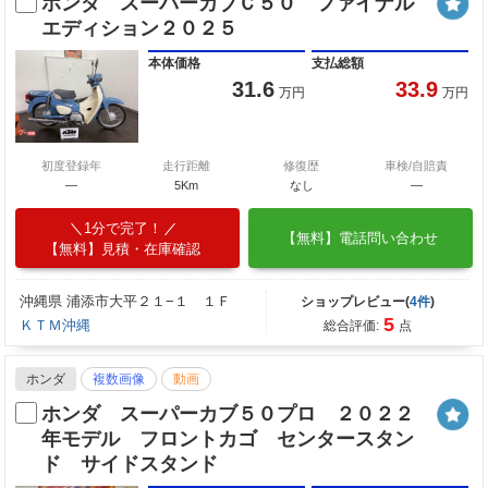
ホンダ スーパーカブＣ５０ ファイナル
エディション２０２５
本体価格
支払総額
31.6
33.9
万円
万円
初度登録年
走行距離
修復歴
車検/自賠責
—
5Km
なし
―
1分で完了！
【無料】電話問い合わせ
【無料】見積・在庫確認
沖縄県 浦添市大平２１−１ １Ｆ
ショップレビュー(
4件
)
5
ＫＴＭ沖縄
総合評価:
点
ホンダ
複数画像
動画
ホンダ スーパーカブ５０プロ ２０２２
年モデル フロントカゴ センタースタン
ド サイドスタンド