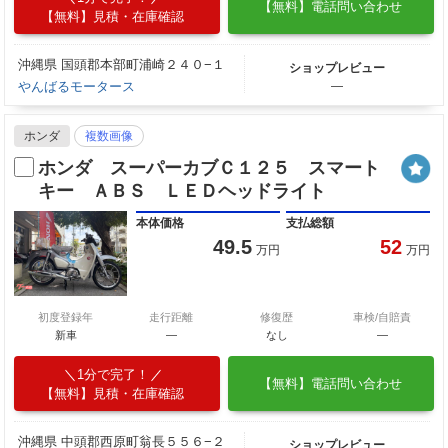
【無料】電話問い合わせ
【無料】見積・在庫確認
沖縄県 国頭郡本部町浦崎２４０−１
ショップレビュー
やんばるモータース
―
ホンダ
複数画像
ホンダ スーパーカブＣ１２５ スマート
キー ＡＢＳ ＬＥＤヘッドライト
本体価格
支払総額
49.5
52
万円
万円
初度登録年
走行距離
修復歴
車検/自賠責
新車
—
なし
―
1分で完了！
【無料】電話問い合わせ
【無料】見積・在庫確認
沖縄県 中頭郡西原町翁長５５６−２
ショップレビュー