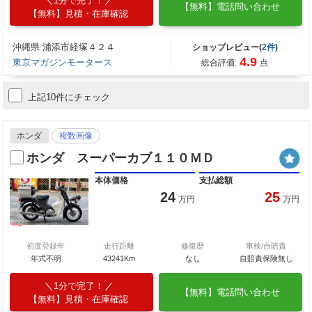
1分で完了！
【無料】電話問い合わせ
【無料】見積・在庫確認
沖縄県 浦添市経塚４２４
ショップレビュー(
2件
)
4.9
東京マガジンモータース
総合評価:
点
上記10件にチェック
ホンダ
複数画像
ホンダ スーパーカブ１１０ＭＤ
本体価格
支払総額
24
25
万円
万円
初度登録年
走行距離
修復歴
車検/自賠責
年式不明
43241Km
なし
自賠責保険無し
1分で完了！
【無料】電話問い合わせ
【無料】見積・在庫確認