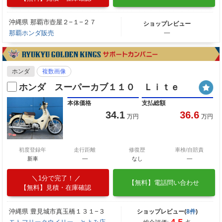
沖縄県 那覇市壺屋２−１−２７
ショップレビュー
那覇ホンダ販売
―
ホンダ
複数画像
ホンダ スーパーカブ１１０ Ｌｉｔｅ
本体価格
支払総額
34.1
36.6
万円
万円
初度登録年
走行距離
修復歴
車検/自賠責
新車
—
なし
―
1分で完了！
【無料】電話問い合わせ
【無料】見積・在庫確認
沖縄県 豊見城市真玉橋１３１−３
ショップレビュー(
8件
)
4.5