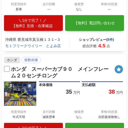
初度登録年
走行距離
修復歴
車検/自賠責
新車
—
なし
―
1分で完了！
【無料】電話問い合わせ
【無料】見積・在庫確認
沖縄県 豊見城市真玉橋１３１−３
ショップレビュー(
8件
)
4.5
モトフリークウイリー とよみ店
総合評価:
点
ホンダ
複数画像
ホンダ スーパーカブ９０ メインフレー
ム２０センチロング
本体価格
支払総額
35
38
万円
万円
初度登録年
走行距離
修復歴
車検/自賠責
年式不明
減算歴車
なし
自賠責保険無し