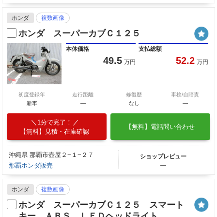
ホンダ
複数画像
ホンダ スーパーカブＣ１２５
本体価格
支払総額
49.5
52.2
万円
万円
初度登録年
走行距離
修復歴
車検/自賠責
新車
—
なし
―
1分で完了！
【無料】電話問い合わせ
【無料】見積・在庫確認
沖縄県 那覇市壺屋２−１−２７
ショップレビュー
那覇ホンダ販売
―
ホンダ
複数画像
ホンダ スーパーカブＣ１２５ スマート
キー ＡＢＳ ＬＥＤヘッドライト