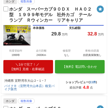
ホンダ
複数画像
ホンダ スーパーカブ９０ＤＸ ＨＡ０２
型 １９９９年モデル 社外カゴ テール
ランプ Ｒウィンカー リアキャリア
本体価格
支払総額
29.8
32.8
万円
万円
初度登録年
走行距離
修復歴
車検/自賠責
1999年
2400Km
なし
自賠責保険無し
1分で完了！
【無料】電話問い合わせ
【無料】見積・在庫確認
沖縄県 宜野湾市大山２−１−７
ショップレビュー(
11件
)
バイクＲ（宜野湾大山本店）格安バ
4.8
総合評価:
点
イク販売
ホンダ
複数画像