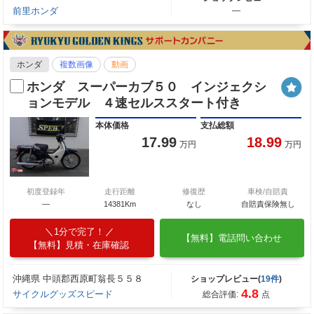
前里ホンダ
―
ホンダ
複数画像
動画
ホンダ スーパーカブ５０ インジェクシ
ョンモデル ４速セルススタート付き
本体価格
支払総額
17.99
18.99
万円
万円
初度登録年
走行距離
修復歴
車検/自賠責
—
14381Km
なし
自賠責保険無し
1分で完了！
【無料】電話問い合わせ
【無料】見積・在庫確認
沖縄県 中頭郡西原町翁長５５８
ショップレビュー(
19件
)
4.8
サイクルグッズスピード
総合評価:
点