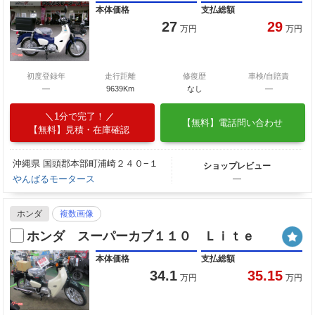
本体価格
支払総額
27
29
万円
万円
初度登録年
走行距離
修復歴
車検/自賠責
—
9639Km
なし
―
1分で完了！
【無料】電話問い合わせ
【無料】見積・在庫確認
沖縄県 国頭郡本部町浦崎２４０−１
ショップレビュー
やんばるモータース
―
ホンダ
複数画像
ホンダ スーパーカブ１１０ Ｌｉｔｅ
本体価格
支払総額
34.1
35.15
万円
万円