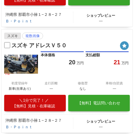
【無料】見積・在庫確認
沖縄県 那覇市小禄１−２８−２７
ショップレビュー
Ｂ・Ｐｏｉｎｔ
―
スズキ
複数画像
スズキ アドレスＶ５０
本体価格
支払総額
20
21
万円
万円
初度登録年
走行距離
修復歴
車検/自賠責
新車(在庫あり)
―
なし
―
1分で完了！
【無料】電話問い合わせ
【無料】見積・在庫確認
沖縄県 那覇市小禄１−２８−２７
ショップレビュー
Ｂ・Ｐｏｉｎｔ
―