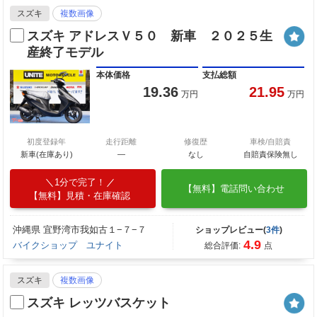
スズキ
複数画像
スズキ アドレスＶ５０ 新車 ２０２５生
産終了モデル
本体価格
支払総額
19.36
21.95
万円
万円
初度登録年
走行距離
修復歴
車検/自賠責
新車(在庫あり)
―
なし
自賠責保険無し
1分で完了！
【無料】電話問い合わせ
【無料】見積・在庫確認
沖縄県 宜野湾市我如古１−７−７
ショップレビュー(
3件
)
4.9
バイクショップ ユナイト
総合評価:
点
スズキ
複数画像
スズキ レッツバスケット