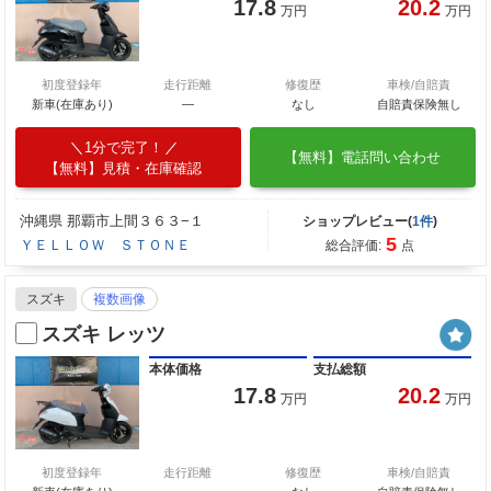
17.8
20.2
万円
万円
初度登録年
走行距離
修復歴
車検/自賠責
新車(在庫あり)
―
なし
自賠責保険無し
1分で完了！
【無料】電話問い合わせ
【無料】見積・在庫確認
沖縄県 那覇市上間３６３−１
ショップレビュー(
1件
)
5
ＹＥＬＬＯＷ ＳＴＯＮＥ
総合評価:
点
スズキ
複数画像
スズキ レッツ
本体価格
支払総額
17.8
20.2
万円
万円
初度登録年
走行距離
修復歴
車検/自賠責