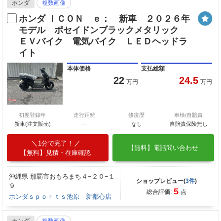
ホンダ
複数画像
ホンダ ＩＣＯＮ ｅ： 新車 ２０２６年
モデル ポセイドンブラックメタリック
ＥＶバイク 電気バイク ＬＥＤヘッドラ
イト
本体価格
支払総額
22
24.5
万円
万円
初度登録年
走行距離
修復歴
車検/自賠責
新車(注文販売)
―
なし
自賠責保険無し
1分で完了！
【無料】電話問い合わせ
【無料】見積・在庫確認
沖縄県 那覇市おもろまち４−２０−１
ショップレビュー(
3件
)
９
5
総合評価:
点
ホンダｓｐｏｒｔｓ池原 新都心店
ホンダ
複数画像