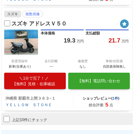
スズキ
複数画像
スズキ アドレスＶ５０
本体価格
支払総額
19.3
21.7
万円
万円
初度登録年
走行距離
修復歴
車検/自賠責
新車(在庫あり)
―
なし
自賠責保険無し
1分で完了！
【無料】電話問い合わせ
【無料】見積・在庫確認
沖縄県 那覇市上間３６３−１
ショップレビュー(
1件
)
5
ＹＥＬＬＯＷ ＳＴＯＮＥ
総合評価:
点
上記10件にチェック