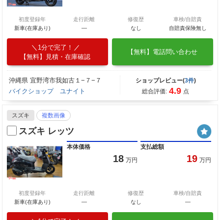
初度登録年
走行距離
修復歴
車検/自賠責
新車(在庫あり)
―
なし
自賠責保険無し
1分で完了！
【無料】電話問い合わせ
【無料】見積・在庫確認
沖縄県 宜野湾市我如古１−７−７
ショップレビュー(
3件
)
4.9
バイクショップ ユナイト
総合評価:
点
スズキ
複数画像
スズキ レッツ
本体価格
支払総額
18
19
万円
万円
初度登録年
走行距離
修復歴
車検/自賠責
新車(在庫あり)
―
なし
―