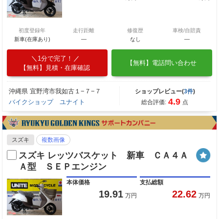
初度登録年
走行距離
修復歴
車検/自賠責
新車(在庫あり)
―
なし
―
1分で完了！
【無料】電話問い合わせ
【無料】見積・在庫確認
沖縄県 宜野湾市我如古１−７−７
ショップレビュー(
3件
)
4.9
バイクショップ ユナイト
総合評価:
点
スズキ
複数画像
スズキ レッツバスケット 新車 ＣＡ４Ａ
Ａ型 ＳＥＰエンジン
本体価格
支払総額
19.91
22.62
万円
万円