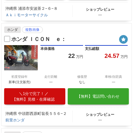
沖縄県 浦添市安波茶２−６−８
ショップレビュー
Ａｋｉモーターサイクル
―
ホンダ
複数画像
ホンダ ＩＣＯＮ ｅ：
本体価格
支払総額
22
24.57
万円
万円
初度登録年
走行距離
修復歴
車検/自賠責
新車(注文販売)
―
なし
―
1分で完了！
【無料】電話問い合わせ
【無料】見積・在庫確認
沖縄県 中頭郡西原町翁長５５６−２
ショップレビュー
前里ホンダ
―