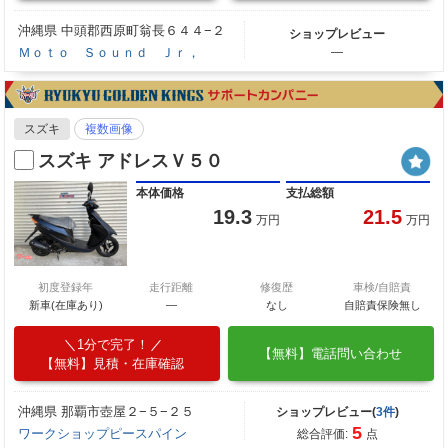
沖縄県 中頭郡西原町翁長６４４−２
ショップレビュー
Ｍｏｔｏ Ｓｏｕｎｄ Ｊｒ，
―
スズキ
複数画像
スズキ アドレスＶ５０
本体価格
支払総額
19.3
21.5
万円
万円
初度登録年
走行距離
修復歴
車検/自賠責
新車(在庫あり)
―
なし
自賠責保険無し
1分で完了！
【無料】電話問い合わせ
【無料】見積・在庫確認
沖縄県 那覇市壺屋２−５−２５
ショップレビュー(
3件
)
5
ワークショップピースパイン
総合評価:
点