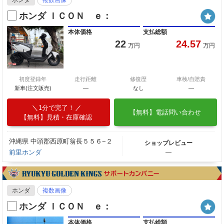
ホンダ ＩＣＯＮ ｅ：
本体価格
支払総額
22
24.57
万円
万円
初度登録年
走行距離
修復歴
車検/自賠責
新車(注文販売)
―
なし
―
1分で完了！
【無料】電話問い合わせ
【無料】見積・在庫確認
沖縄県 中頭郡西原町翁長５５６−２
ショップレビュー
前里ホンダ
―
ホンダ
複数画像
ホンダ ＩＣＯＮ ｅ：
本体価格
支払総額