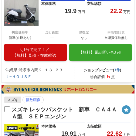
本体価格
支払総額
19.9
22.2
万円
万円
初度登録年
走行距離
修復歴
車検/自賠責
新車(在庫あり)
―
なし
自賠責保険無し
1分で完了！
【無料】電話問い合わせ
【無料】見積・在庫確認
沖縄県 浦添市内間２−１３−２３
ショップレビュー(
3件
)
5
Ｊ−ＨＯＵＳＥ
総合評価:
点
スズキ
複数画像
スズキ レッツバスケット 新車 ＣＡ４Ａ
Ａ型 ＳＥＰエンジン
本体価格
支払総額
19.91
22.62
万円
万円