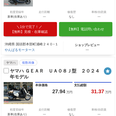
初度登録年
走行距離
修復歴
車検/自賠責
新車(在庫あり)
―
なし
―
1分で完了！
【無料】電話問い合わせ
【無料】見積・在庫確認
沖縄県 国頭郡本部町浦崎２４０−１
ショップレビュー
やんばるモータース
―
ヤマハ
複数画像
ヤマハ ＧＥＡＲ ＵＡ０８Ｊ型 ２０２４
年モデル
本体価格
支払総額
27.94
31.37
万円
万円
初度登録年
走行距離
修復歴
車検/自賠責
新車(在庫あり)
―
なし
―