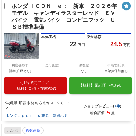
ホンダ ＩＣＯＮ ｅ： 新車 ２０２６年
モデル キャンディラスターレッド ＥＶ
バイク 電気バイク コンビニフック Ｕ
ＳＢ標準装備
本体価格
支払総額
22
24.5
万円
万円
初度登録年
走行距離
修復歴
車検/自賠責
新車(在庫あり)
―
なし
自賠責保険無し
1分で完了！
【無料】電話問い合わせ
【無料】見積・在庫確認
沖縄県 那覇市おもろまち４−２０−１
ショップレビュー(
3件
)
９
5
総合評価:
点
ホンダｓｐｏｒｔｓ池原 新都心店
ホンダ
複数画像