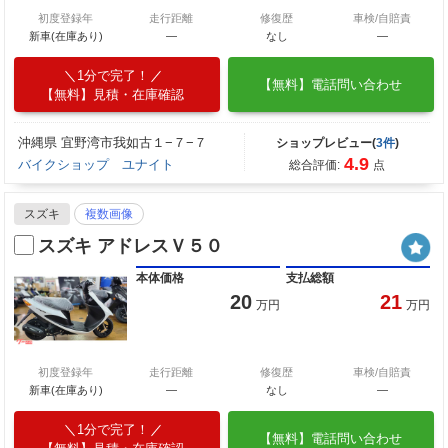
初度登録年
走行距離
修復歴
車検/自賠責
新車(在庫あり)
―
なし
―
1分で完了！
【無料】電話問い合わせ
【無料】見積・在庫確認
沖縄県 宜野湾市我如古１−７−７
ショップレビュー(
3件
)
4.9
バイクショップ ユナイト
総合評価:
点
スズキ
複数画像
スズキ アドレスＶ５０
本体価格
支払総額
20
21
万円
万円
初度登録年
走行距離
修復歴
車検/自賠責
新車(在庫あり)
―
なし
―
1分で完了！
【無料】電話問い合わせ