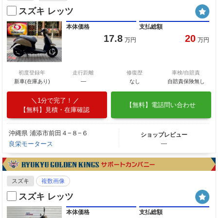
スズキ レッツ
本体価格
支払総額
17.8
20
万円
万円
初度登録年
走行距離
修復歴
車検/自賠責
新車(在庫あり)
―
なし
自賠責保険無し
1分で完了！
【無料】電話問い合わせ
【無料】見積・在庫確認
沖縄県 浦添市前田４−８−６
ショップレビュー
良栄モータース
―
スズキ
複数画像
スズキ レッツ
本体価格
支払総額