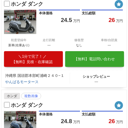
ホンダ ダンク
本体価格
支払総額
24.5
26
万円
万円
初度登録年
走行距離
修復歴
車検/自賠責
新車(在庫あり)
―
なし
―
1分で完了！
【無料】電話問い合わせ
【無料】見積・在庫確認
沖縄県 国頭郡本部町浦崎２４０−１
ショップレビュー
やんばるモータース
―
ホンダ
複数画像
ホンダ ダンク
本体価格
支払総額
24.8
26
万円
万円