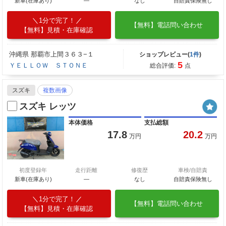
新車(在庫あり)
―
なし
自賠責保険無し
1分で完了！
【無料】電話問い合わせ
【無料】見積・在庫確認
沖縄県 那覇市上間３６３−１
ショップレビュー(
1件
)
5
ＹＥＬＬＯＷ ＳＴＯＮＥ
総合評価:
点
スズキ
複数画像
スズキ レッツ
本体価格
支払総額
17.8
20.2
万円
万円
初度登録年
走行距離
修復歴
車検/自賠責
新車(在庫あり)
―
なし
自賠責保険無し
1分で完了！
【無料】電話問い合わせ
【無料】見積・在庫確認