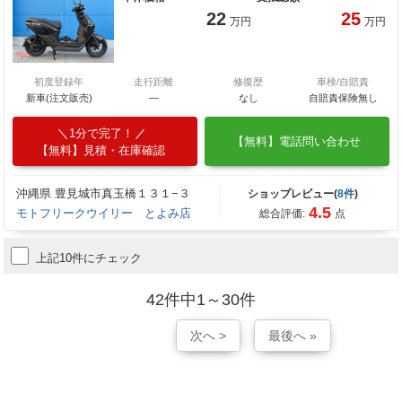
22
25
万円
万円
初度登録年
走行距離
修復歴
車検/自賠責
新車(注文販売)
―
なし
自賠責保険無し
1分で完了！
【無料】電話問い合わせ
【無料】見積・在庫確認
沖縄県 豊見城市真玉橋１３１−３
ショップレビュー(
8件
)
4.5
モトフリークウイリー とよみ店
総合評価:
点
上記10件にチェック
42件中1～30件
次へ >
最後へ »