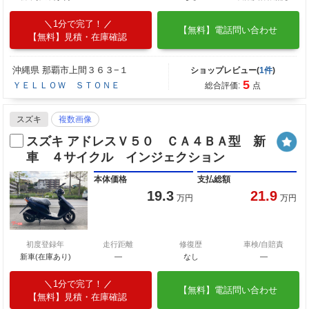
1分で完了！
【無料】電話問い合わせ
【無料】見積・在庫確認
沖縄県 那覇市上間３６３−１
ショップレビュー(
1件
)
5
ＹＥＬＬＯＷ ＳＴＯＮＥ
総合評価:
点
スズキ
複数画像
スズキ アドレスＶ５０ ＣＡ４ＢＡ型 新
車 ４サイクル インジェクション
本体価格
支払総額
19.3
21.9
万円
万円
初度登録年
走行距離
修復歴
車検/自賠責
新車(在庫あり)
―
なし
―
1分で完了！
【無料】電話問い合わせ
【無料】見積・在庫確認