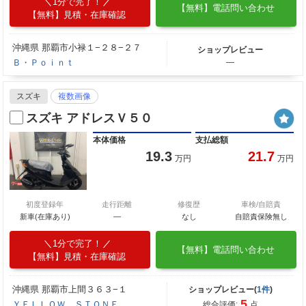
1分で完了！
【無料】電話問い合わせ
【無料】見積・在庫確認
沖縄県 那覇市小禄１−２８−２７
ショップレビュー
Ｂ・Ｐｏｉｎｔ
―
スズキ
複数画像
スズキ アドレスＶ５０
本体価格
支払総額
19.3
21.7
万円
万円
初度登録年
走行距離
修復歴
車検/自賠責
新車(在庫あり)
―
なし
自賠責保険無し
1分で完了！
【無料】電話問い合わせ
【無料】見積・在庫確認
沖縄県 那覇市上間３６３−１
ショップレビュー(
1件
)
5
ＹＥＬＬＯＷ ＳＴＯＮＥ
総合評価:
点