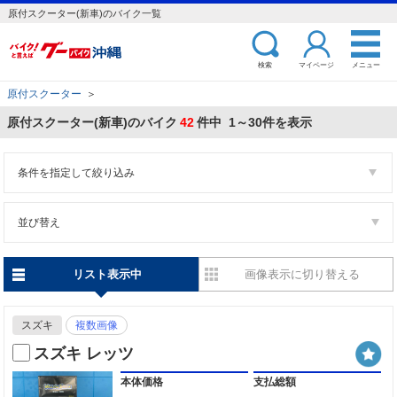
原付スクーター(新車)のバイク一覧
検索
マイページ
メニュー
原付スクーター
＞
原付スクーター(新車)のバイク
42
件中 1～30件を表示
条件を指定して絞り込み
並び替え
リスト表示中
画像表示に切り替える
スズキ
複数画像
スズキ レッツ
本体価格
支払総額