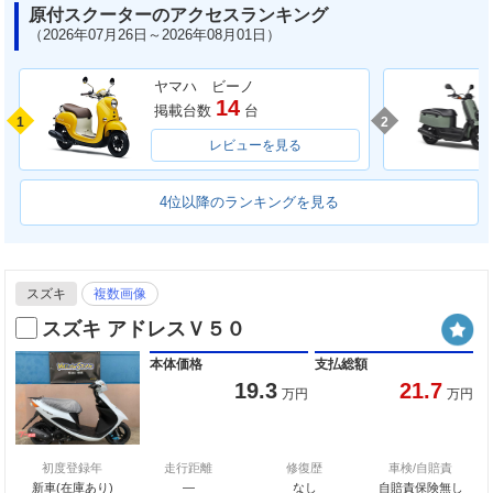
原付スクーターのアクセスランキング
（2026年07月26日～2026年08月01日）
ヤマハ ビーノ
14
掲載台数
台
1
2
レビューを見る
4位以降のランキングを見る
スズキ
複数画像
スズキ アドレスＶ５０
本体価格
支払総額
19.3
21.7
万円
万円
初度登録年
走行距離
修復歴
車検/自賠責
新車(在庫あり)
―
なし
自賠責保険無し