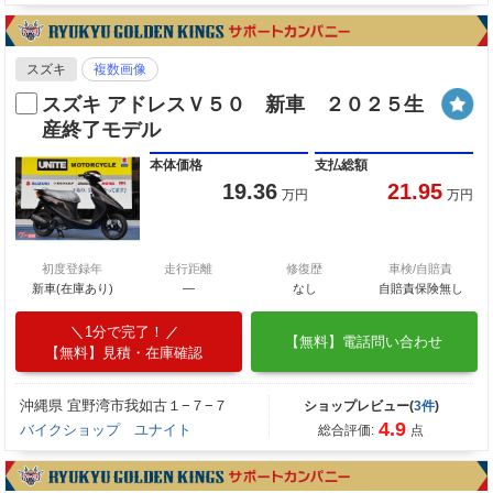
スズキ
複数画像
スズキ アドレスＶ５０ 新車 ２０２５生
産終了モデル
本体価格
支払総額
19.36
21.95
万円
万円
初度登録年
走行距離
修復歴
車検/自賠責
新車(在庫あり)
―
なし
自賠責保険無し
1分で完了！
【無料】電話問い合わせ
【無料】見積・在庫確認
沖縄県 宜野湾市我如古１−７−７
ショップレビュー(
3件
)
4.9
バイクショップ ユナイト
総合評価:
点