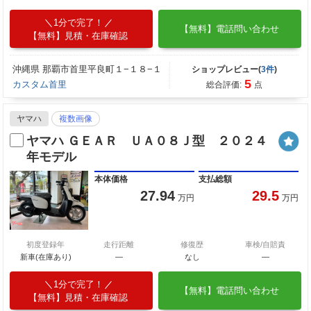
1分で完了！
【無料】電話問い合わせ
【無料】見積・在庫確認
沖縄県 那覇市首里平良町１−１８−１
ショップレビュー(
3件
)
5
カスタム首里
総合評価:
点
ヤマハ
複数画像
ヤマハ ＧＥＡＲ ＵＡ０８Ｊ型 ２０２４
年モデル
本体価格
支払総額
27.94
29.5
万円
万円
初度登録年
走行距離
修復歴
車検/自賠責
新車(在庫あり)
―
なし
―
1分で完了！
【無料】電話問い合わせ
【無料】見積・在庫確認