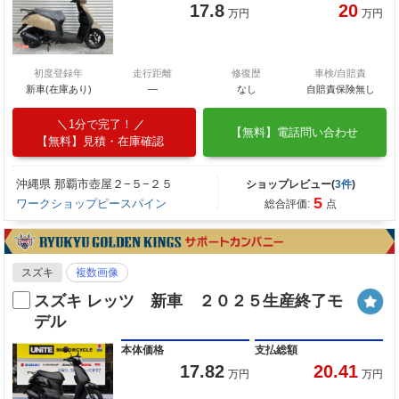
17.8
20
万円
万円
初度登録年
走行距離
修復歴
車検/自賠責
新車(在庫あり)
―
なし
自賠責保険無し
1分で完了！
【無料】電話問い合わせ
【無料】見積・在庫確認
沖縄県 那覇市壺屋２−５−２５
ショップレビュー(
3件
)
5
ワークショップピースパイン
総合評価:
点
スズキ
複数画像
スズキ レッツ 新車 ２０２５生産終了モ
デル
本体価格
支払総額
17.82
20.41
万円
万円