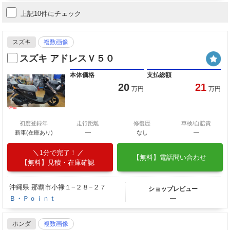
上記10件にチェック
スズキ
複数画像
スズキ アドレスＶ５０
本体価格
支払総額
20
21
万円
万円
初度登録年
走行距離
修復歴
車検/自賠責
新車(在庫あり)
―
なし
―
1分で完了！
【無料】電話問い合わせ
【無料】見積・在庫確認
沖縄県 那覇市小禄１−２８−２７
ショップレビュー
Ｂ・Ｐｏｉｎｔ
―
ホンダ
複数画像