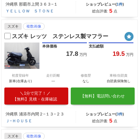
沖縄県 那覇市上間３６３−１
ショップレビュー(
1件
)
5
ＹＥＬＬＯＷ ＳＴＯＮＥ
総合評価:
点
スズキ
複数画像
スズキ レッツ ステンレス製マフラー
本体価格
支払総額
17.8
19.5
万円
万円
初度登録年
走行距離
修復歴
車検/自賠責
新車(在庫あり)
―
なし
自賠責保険無し
1分で完了！
【無料】電話問い合わせ
【無料】見積・在庫確認
沖縄県 浦添市内間２−１３−２３
ショップレビュー(
3件
)
5
Ｊ−ＨＯＵＳＥ
総合評価:
点
スズキ
複数画像