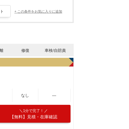
+ この条件をお気に入りに追加
離
修復
車検/自賠責
なし
―
1分で完了！
【無料】見積・在庫確認