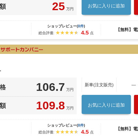
25
額
お気に入りに追加
万円
ショップレビュー(
8件
)
【無料】電
4.5
総合評価:
点
１
106.7
新車(注文販売)
―
格
万円
109.8
額
お気に入りに追加
万円
ショップレビュー(
8件
)
【無料】電
4.5
総合評価:
点