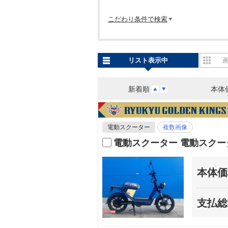
こだわり条件で検索
リスト表示中
新着順
本体
電動スクーター
複数画像
電動スクーター 電動スク
本体価
支払総