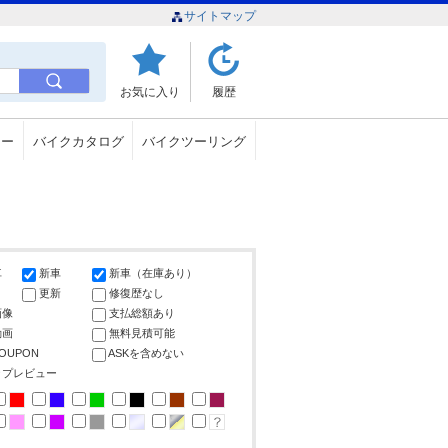
サイトマップ
お気に入り
履歴
ュー
バイクカタログ
バイクツーリング
車
新車
新車（在庫あり）
更新
修復歴なし
画像
支払総額あり
動画
無料見積可能
COUPON
ASKを含めない
ップレビュー