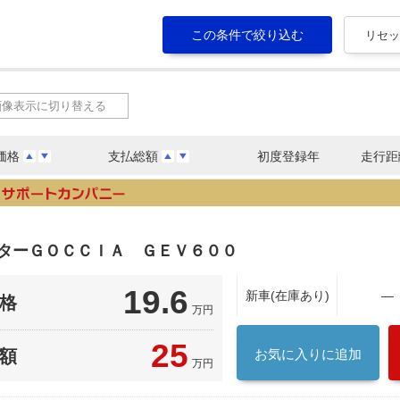
画像表示に切り替える
価格
支払総額
初度登録年
走行距
ーターＧＯＣＣＩＡ ＧＥＶ６００
19.6
新車(在庫あり)
―
格
万円
25
額
お気に入りに追加
万円