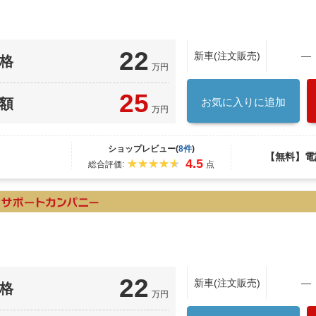
22
新車(注文販売)
―
格
万円
25
額
お気に入りに追加
万円
ショップレビュー(
8件
)
【無料】電
4.5
総合評価:
点
22
新車(注文販売)
―
格
万円