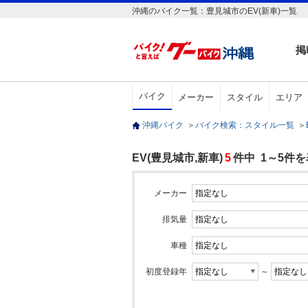
沖縄のバイク一覧：豊見城市のEV(新車)一覧
掲
バイク
メーカー
スタイル
エリア
沖縄バイク
＞
バイク検索：スタイル一覧
＞
EV(豊見城市,新車)
5
件中 1～5件
メーカー
排気量
車種
初度登録年
～