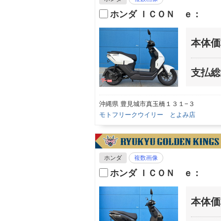
ホンダ ＩＣＯＮ ｅ：
本体価
支払総
沖縄県 豊見城市真玉橋１３１−３
モトフリークウイリー とよみ店
ホンダ
複数画像
ホンダ ＩＣＯＮ ｅ：
本体価