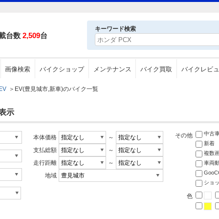
キーワード検索
載台数
2,509
台
画像検索
バイクショップ
メンテナンス
バイク買取
バイクレビ
EV
＞
EV(豊見城市,新車)のバイク一覧
を表示
中古
その他
本体価格
～
新着
支払総額
～
複数
走行距離
～
車両
Goo
地域
ショ
色