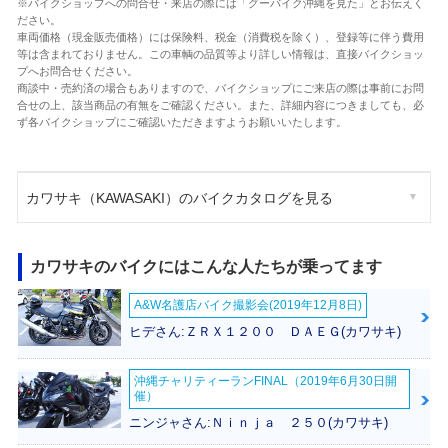
※バイクショップへの問合せ・来店の際には「グーバイク沖縄を見た」とお伝えく
ださい。
車両価格（現金販売価格）には保険料、税金（消費税を除く）、登録等に伴う費用
等は含まれておりません。この車輌の品質等より詳しい情報は、直接バイクショッ
プへお問合せください。
商談中・売約済の場合もありますので、バイクショップにご来店の際は事前にお問
合せの上、該当商品の有無をご確認ください。また、詳細内容につきましても、必
ず各バイクショップにご確認いただきますようお願いいたします。
カワサキ（KAWASAKI）のバイクカタログを見る
カワサキのバイクにはこんな人たちが乗ってます
A&W名護店バイク撮影会(2019年12月8日)
ヒデさん:ＺＲＸ１２００ ＤＡＥＧ(カワサキ)
沖縄チャリティーランFINAL（2019年6月30日開
催）
ニンジャさん:Ｎｉｎｊａ ２５０(カワサキ)