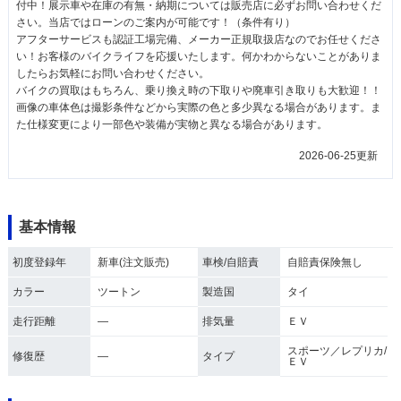
付中！展示車や在庫の有無・納期については販売店に必ずお問い合わせくだ
さい。当店ではローンのご案内が可能です！（条件有り）
アフターサービスも認証工場完備、メーカー正規取扱店なのでお任せくださ
い！お客様のバイクライフを応援いたします。何かわからないことがありま
したらお気軽にお問い合わせください。
バイクの買取はもちろん、乗り換え時の下取りや廃車引き取りも大歓迎！！
画像の車体色は撮影条件などから実際の色と多少異なる場合があります。ま
た仕様変更により一部色や装備が実物と異なる場合があります。
2026-06-25更新
基本情報
初度登録年
新車(注文販売)
車検/自賠責
自賠責保険無し
カラー
ツートン
製造国
タイ
走行距離
―
排気量
ＥＶ
スポーツ／レプリカ/
修復歴
―
タイプ
ＥＶ