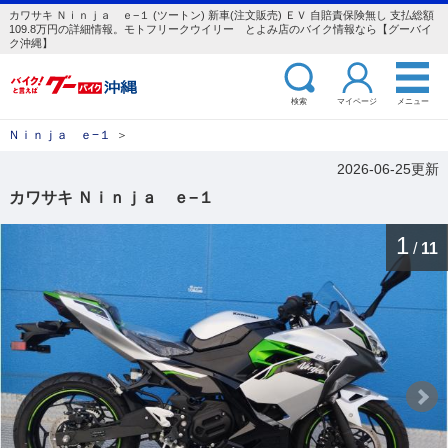
カワサキ Ｎｉｎｊａ ｅ−１ (ツートン) 新車(注文販売) ＥＶ 自賠責保険無し 支払総額
109.8万円の詳細情報。モトフリークウイリー とよみ店のバイク情報なら【グーバイ
ク沖縄】
検索
マイページ
メニュー
Ｎｉｎｊａ ｅ−１
＞
2026-06-25更新
カワサキ Ｎｉｎｊａ ｅ−１
1
/
11