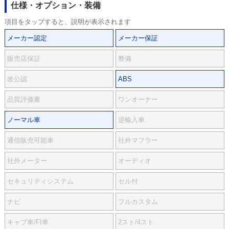
仕様・オプション・装備
項目をタップすると、説明が表示されます
メーカー認定
メーカー保証
販売店保証
整備
改公認
ABS
品質評価書
ワンオーナー
ノーマル車
逆輸入車
通信販売可能車
社外マフラー
社外メーター
オーディオ
セキュリティシステム
セル付
ナビ
フルカスタム
キャブ車/FI車
2スト/4スト