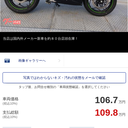
当店は国内外メーカー新車を約８０台店頭在庫！
画像ギャラリーへ
写真ではわからないキズ・汚れの状態をメールで確認
タップ後、お問合せ種別の「車両状態確認」を選択してください
106.7
車両価格
万円
(税込10%)
109.8
支払総額
万円
(税込10%)