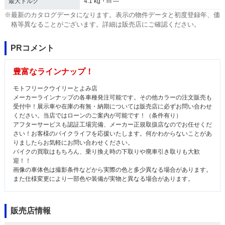
最大トルク
4.1 kg・m ―
※最新のカタログデータになります。表示の物件データと初度登録年、価
格等異なることがございます。詳細は販売店にご確認ください。
PRコメント
豊富なラインナップ！
モトフリークウイリーとよみ店
メーカーラインナップの各車種発注可能です。その他カラーの注文販売も
受付中！展示車や在庫の有無・納期については販売店に必ずお問い合わせ
ください。当店ではローンのご案内が可能です！（条件有り）
アフターサービスも認証工場完備、メーカー正規取扱店なのでお任せくだ
さい！お客様のバイクライフを応援いたします。何かわからないことがあ
りましたらお気軽にお問い合わせください。
バイクの買取はもちろん、乗り換え時の下取りや廃車引き取りも大歓
迎！！
画像の車体色は撮影条件などから実際の色と多少異なる場合があります。
また仕様変更により一部色や装備が実物と異なる場合があります。
販売店情報