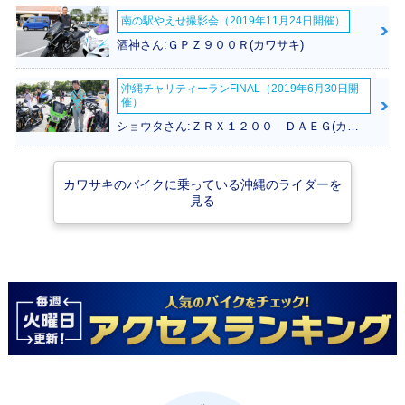
南の駅やえせ撮影会（2019年11月24日開催）
酒神さん:ＧＰＺ９００Ｒ(カワサキ)
沖縄チャリティーランFINAL（2019年6月30日開
催）
ショウタさん:ＺＲＸ１２００ ＤＡＥＧ(カワサキ)
カワサキのバイクに乗っている沖縄のライダーを
見る