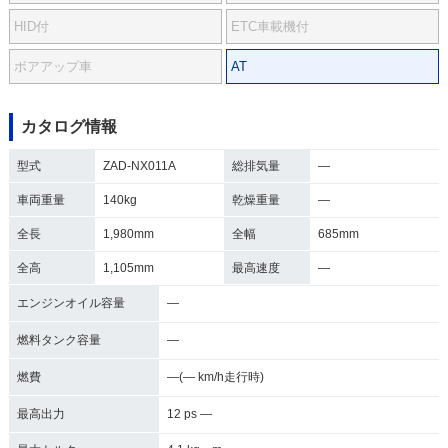
HID付
ETC車載機付
ボアアップ車
AT
カタログ情報
型式
ZAD-NX011A
総排気量
―
車両重量
140kg
乾燥重量
―
全長
1,980mm
全幅
685mm
全高
1,105mm
最高速度
―
エンジンオイル容量
―
燃料タンク容量
―
燃費
―(― km/h走行時)
最高出力
12 ps ―