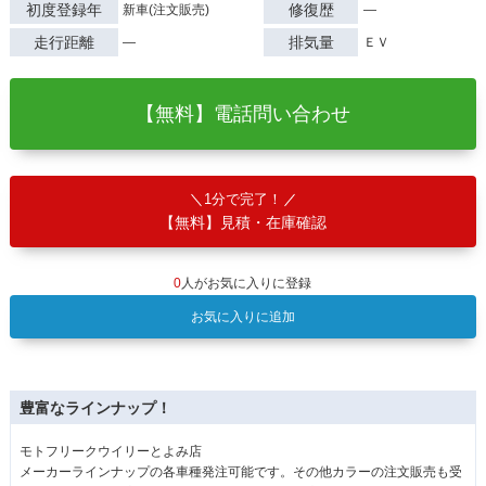
初度登録年
修復歴
新車(注文販売)
―
走行距離
排気量
―
ＥＶ
【無料】電話問い合わせ
1分で完了！
【無料】見積・在庫確認
0
人がお気に入りに登録
お気に入りに追加
豊富なラインナップ！
モトフリークウイリーとよみ店
メーカーラインナップの各車種発注可能です。その他カラーの注文販売も受