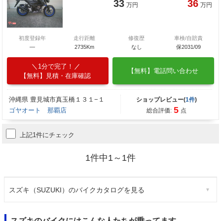
33
36
万円
万円
初度登録年
走行距離
修復歴
車検/自賠責
―
2735Km
なし
保2031/09
1分で完了！
【無料】電話問い合わせ
【無料】見積・在庫確認
沖縄県 豊見城市真玉橋１３１−１
ショップレビュー(
1件
)
5
ゴヤオート 那覇店
総合評価:
点
上記1件にチェック
1件中1～1件
スズキ（SUZUKI）のバイクカタログを見る
スズキのバイクにはこんな人たちが乗ってます