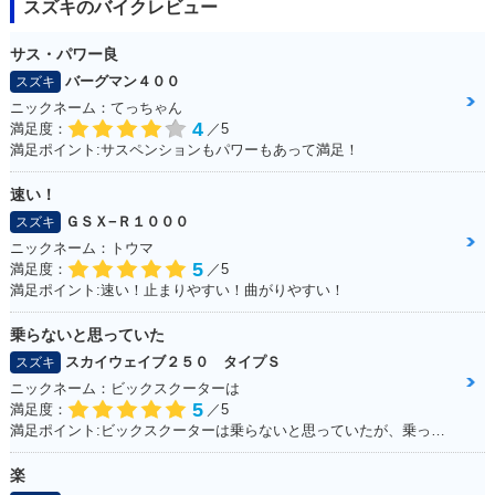
スズキのバイクレビュー
サス・パワー良
バーグマン４００
スズキ
ニックネーム：てっちゃん
4
満足度：
／5
満足ポイント:サスペンションもパワーもあって満足！
速い！
ＧＳＸ−Ｒ１０００
スズキ
ニックネーム：トウマ
5
満足度：
／5
満足ポイント:速い！止まりやすい！曲がりやすい！
乗らないと思っていた
スカイウェイブ２５０ タイプＳ
スズキ
ニックネーム：ビックスクーターは
5
満足度：
／5
満足ポイント:ビックスクーターは乗らないと思っていたが、乗ってみると離れなれなくなった。 運転しやすい！メットイン大きい！走りのストレスもない！ 通勤・通学にぴったりで、とても良い足☆ カスタムパーツも多くて楽しい！結局楽しいオススメの一台になりました！
楽