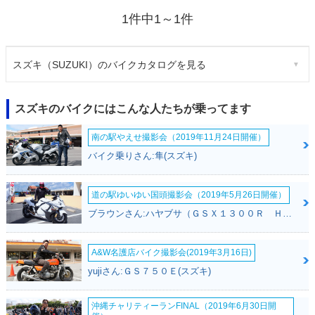
1件中1～1件
スズキ（SUZUKI）のバイクカタログを見る
スズキのバイクにはこんな人たちが乗ってます
南の駅やえせ撮影会（2019年11月24日開催）
バイク乗りさん:隼(スズキ)
道の駅ゆいゆい国頭撮影会（2019年5月26日開催）
ブラウンさん:ハヤブサ（ＧＳＸ１３００Ｒ Ｈａｙａｂｕｓａ）(スズキ)
A&W名護店バイク撮影会(2019年3月16日)
yujiさん:ＧＳ７５０Ｅ(スズキ)
沖縄チャリティーランFINAL（2019年6月30日開