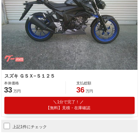
スズキ ＧＳＸ−Ｓ１２５
本体価格
支払総額
33
36
万円
万円
1分で完了！
【無料】見積・在庫確認
上記1件にチェック