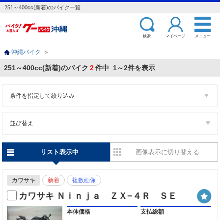
251～400cc(新着)のバイク一覧
検索
マイページ
メニュー
沖縄バイク
＞
251～400cc(新着)のバイク
2
件中 1～2件を表示
条件を指定して絞り込み
並び替え
リスト表示中
画像表示に切り替える
カワサキ
新着
複数画像
カワサキ Ｎｉｎｊａ ＺＸ−４Ｒ ＳＥ
本体価格
支払総額