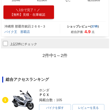
2024年
6125Km
なし
検2028/05
1分で完了！
【無料】見積・在庫確認
沖縄県 那覇市銘苅２６６−３
ショップレビュー(
37件
)
4.9
バイク王 那覇店
総合評価:
点
上記2件にチェック
2件中1～2件
総合アクセスランキング
ホンダ
ＰＣＸ
1
掲載台数：105
バイクを探す
レビューを見る