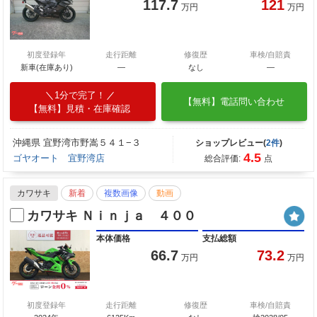
117.7
121
万円
万円
初度登録年
走行距離
修復歴
車検/自賠責
新車(在庫あり)
―
なし
―
1分で完了！
【無料】電話問い合わせ
【無料】見積・在庫確認
沖縄県 宜野湾市野嵩５４１−３
ショップレビュー(
2件
)
4.5
ゴヤオート 宜野湾店
総合評価:
点
カワサキ
新着
複数画像
動画
カワサキ Ｎｉｎｊａ ４００
本体価格
支払総額
66.7
73.2
万円
万円
初度登録年
走行距離
修復歴
車検/自賠責