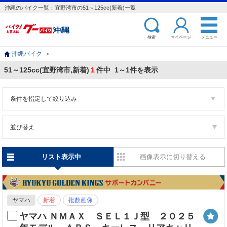
沖縄のバイク一覧：宜野湾市の51～125cc(新着)一覧
検索
マイページ
メニュー
沖縄バイク
＞
51～125cc(宜野湾市,新着)
1
件中 1～1件を表示
条件を指定して絞り込み
並び替え
リスト表示中
画像表示に切り替える
ヤマハ
新着
複数画像
ヤマハ ＮＭＡＸ ＳＥＬ１Ｊ型 ２０２５