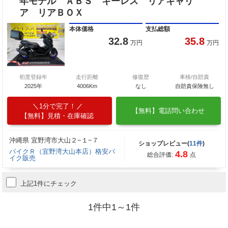
年モデル ＡＢＳ キーレス リアキャリ
ア リアＢＯＸ
本体価格
支払総額
32.8
35.8
万円
万円
初度登録年
走行距離
修復歴
車検/自賠責
2025年
4006Km
なし
自賠責保険無し
1分で完了！
【無料】電話問い合わせ
【無料】見積・在庫確認
沖縄県 宜野湾市大山２−１−７
ショップレビュー(
11件
)
バイクＲ（宜野湾大山本店）格安バ
4.8
総合評価:
点
イク販売
上記1件にチェック
1件中1～1件