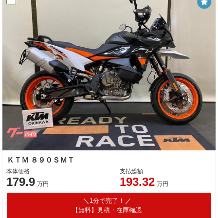
ＫＴＭ ８９０ＳＭＴ
本体価格
支払総額
179.9
193.32
万円
万円
1分で完了！
【無料】見積・在庫確認