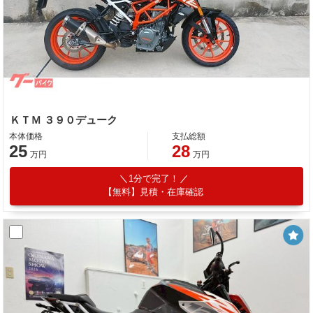
ＫＴＭ ３９０デューク
本体価格
支払総額
25
28
万円
万円
1分で完了！
【無料】見積・在庫確認