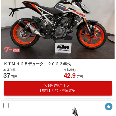
ＫＴＭ １２５デューク ２０２３年式
本体価格
支払総額
37
42.9
万円
万円
1分で完了！
【無料】見積・在庫確認