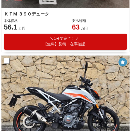
ＫＴＭ ３９０デューク
本体価格
支払総額
56.1
63
万円
万円
1分で完了！
【無料】見積・在庫確認