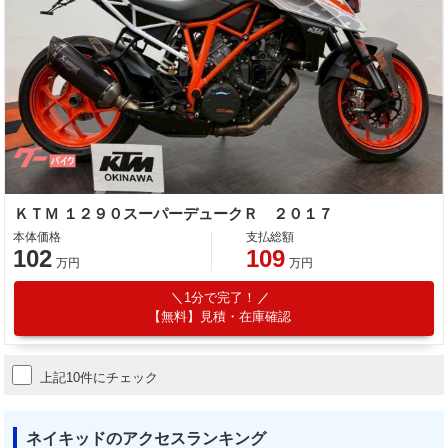
ＫＴＭ １２９０スーパーデュークＲ ２０１７
本体価格
支払総額
102
109
万円
万円
1分で完了！
【無料】見積・在庫確認
上記10件にチェック
ネイキッドのアクセスランキング