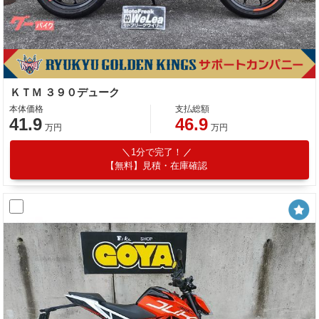
ＫＴＭ ３９０デューク
本体価格
支払総額
41.9
46.9
万円
万円
1分で完了！
【無料】見積・在庫確認