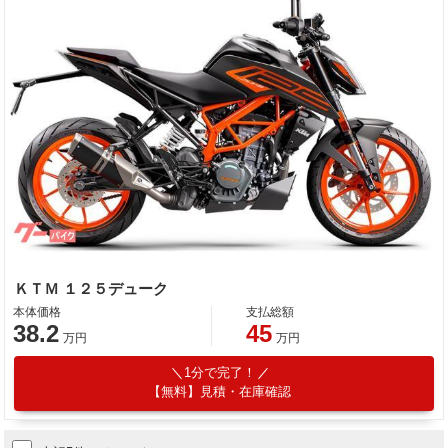
ＫＴＭ １２５デューク
本体価格
支払総額
38.2
45
万円
万円
1分で完了！
【無料】見積・在庫確認