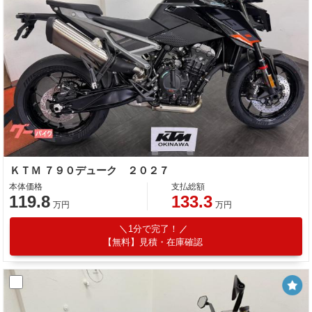
ＫＴＭ ７９０デューク ２０２７
本体価格
支払総額
119.8
133.3
万円
万円
1分で完了！
【無料】見積・在庫確認