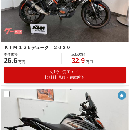
ＫＴＭ １２５デューク ２０２０
本体価格
支払総額
26.6
32.9
万円
万円
1分で完了！
【無料】見積・在庫確認