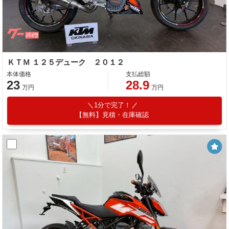
ＫＴＭ １２５デューク ２０１２
本体価格
支払総額
23
28.9
万円
万円
1分で完了！
【無料】見積・在庫確認