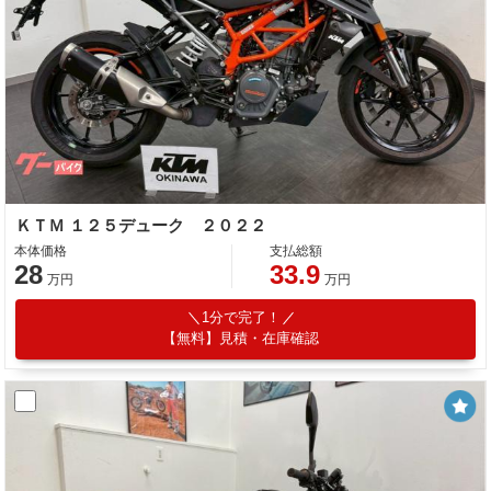
ＫＴＭ １２５デューク ２０２２
本体価格
支払総額
28
33.9
万円
万円
1分で完了！
【無料】見積・在庫確認