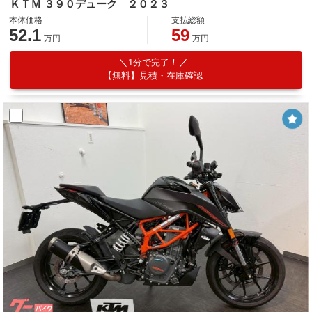
ＫＴＭ ３９０デューク ２０２３
本体価格
支払総額
52.1
59
万円
万円
1分で完了！
【無料】見積・在庫確認