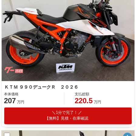
ＫＴＭ ９９０デュークＲ ２０２６
本体価格
支払総額
207
220.5
万円
万円
1分で完了！
【無料】見積・在庫確認