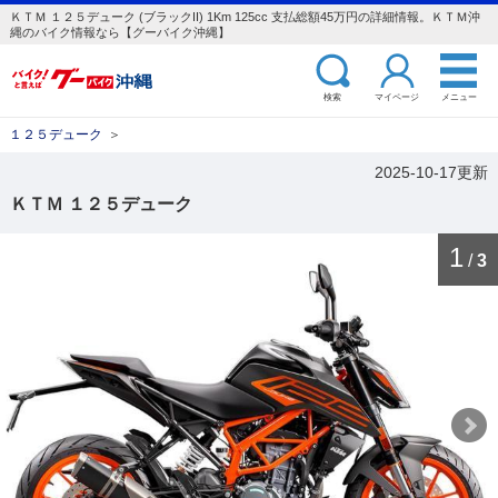
ＫＴＭ １２５デューク (ブラックII) 1Km 125cc 支払総額45万円の詳細情報。ＫＴＭ沖
縄のバイク情報なら【グーバイク沖縄】
検索
マイページ
メニュー
１２５デューク
＞
2025-10-17更新
ＫＴＭ １２５デューク
1
/
3