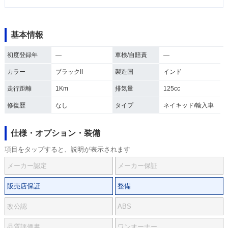
基本情報
初度登録年
―
車検/自賠責
―
カラー
ブラックII
製造国
インド
走行距離
1Km
排気量
125cc
修復歴
なし
タイプ
ネイキッド/輸入車
仕様・オプション・装備
項目をタップすると、説明が表示されます
メーカー認定
メーカー保証
販売店保証
整備
改公認
ABS
品質評価書
ワンオーナー