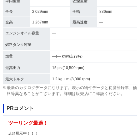
車両重量
―
乾燥重量
―
全長
2,029mm
全幅
836mm
全高
1,267mm
最高速度
―
エンジンオイル容量
―
燃料タンク容量
―
燃費
―(― km/h走行時)
最高出力
15 ps (10,500 rpm)
最大トルク
1.2 kg・m (8,000 rpm)
※最新のカタログデータになります。表示の物件データと初度登録年、価
格等異なることがございます。詳細は販売店にご確認ください。
PRコメント
ツーリング最適！
店頭展示中！！！