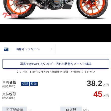
画像ギャラリーへ
写真ではわからないキズ・汚れの状態をメールで確認
タップ後、お問合せ種別の「車両状態確認」を選択してください
38.2
車両価格
保証
整備
万円
(税込10%)
45
支払総額
万円
(税込10%)
初度登録年
修復歴
―
なし