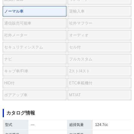
ノーマル車
逆輸入車
通信販売可能車
社外マフラー
社外メーター
オーディオ
セキュリティシステム
セル付
ナビ
フルカスタム
キャブ車/FI車
2スト/4スト
HID付
ETC車載機付
ボアアップ車
MT/AT
カタログ情報
型式
―
総排気量
124.7cc