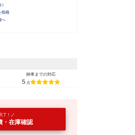
台）
を投稿
細へ
納車までの対応
5
点
完了！
積・在庫確認