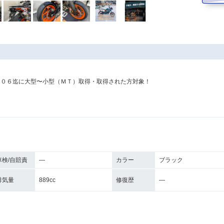
／０６迄に大型〜小型（ＭＴ）取得・取得された方対象！
車検/自賠責
―
カラー
ブラック
排気量
889cc
修復歴
―