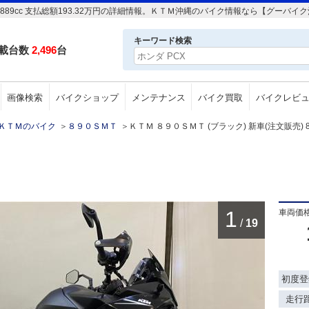
) 889cc 支払総額193.32万円の詳細情報。ＫＴＭ沖縄のバイク情報なら【グーバイ
キーワード検索
載台数
2,496
台
画像検索
バイクショップ
メンテナンス
バイク買取
バイクレビ
ＫＴＭのバイク
＞
８９０ＳＭＴ
＞
ＫＴＭ ８９０ＳＭＴ (ブラック) 新車(注文販売) 88
1
車両価
/
19
初度登
走行