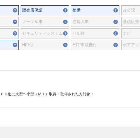
販売店保証
整備
改公認
ノーマル車
逆輸入車
通信販売
セキュリティシステム
セル付
ナビ
HID付
ETC車載機付
ボアアッ
／０６迄に大型〜小型（ＭＴ）取得・取得された方対象！