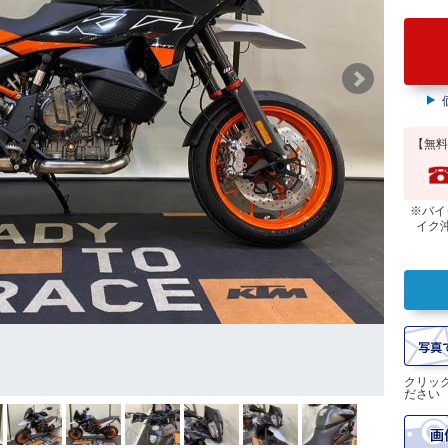
【無料
※バイ
イク
クリッ
ださい