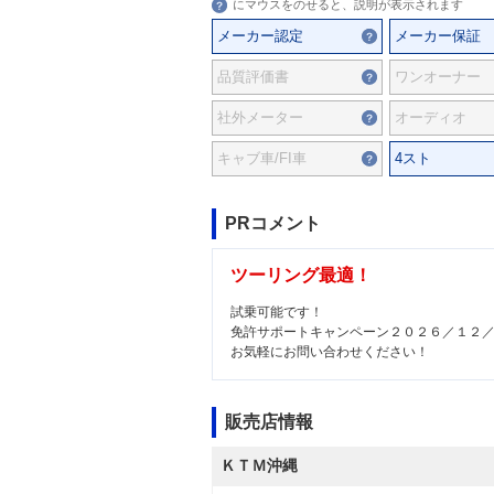
にマウスをのせると、説明が表示されます
メーカー認定
メーカー保証
品質評価書
ワンオーナー
社外メーター
オーディオ
キャブ車/FI車
4スト
PRコメント
ツーリング最適！
試乗可能です！
免許サポートキャンペーン２０２６／１２
お気軽にお問い合わせください！
販売店情報
ＫＴＭ沖縄