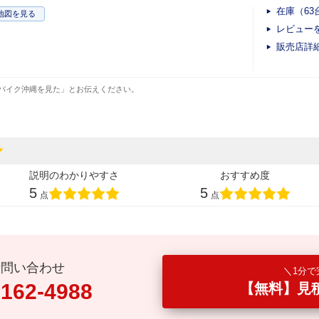
在庫（63
地図
を見る
レビュー
販売店詳
バイク沖縄を見た」とお伝えください。
説明のわかりやすさ
おすすめ度
5
5
点
点
話問い合わせ
1分で
0162-4988
【無料】見