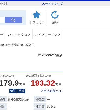
ク沖縄】
サイトマップ
お気に入り
履歴
ュー
バイクカタログ
バイクツーリング
9cc 支払総額193.32万円
2026-06-27更新
格
支払総額
(税込10%)
(税込10%)
179.9
193.32
万円
万円
保証
整備
※支払総額とは
新車(注文販売)
―
録年
修復歴
―
889cc
距離
排気量