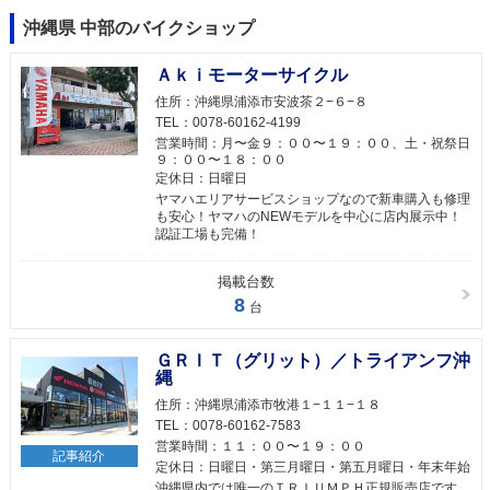
沖縄県 中部のバイクショップ
Ａｋｉモーターサイクル
住所：
沖縄県浦添市安波茶２−６−８
TEL：
0078-60162-4199
営業時間：
月〜金９：００〜１９：００、土・祝祭日
９：００〜１８：００
定休日：
日曜日
ヤマハエリアサービスショップなので新車購入も修理
も安心！ヤマハのNEWモデルを中心に店内展示中！
認証工場も完備！
掲載台数
8
台
ＧＲＩＴ（グリット）／トライアンフ沖
縄
住所：
沖縄県浦添市牧港１−１１−１８
TEL：
0078-60162-7583
営業時間：
１１：００〜１９：００
記事紹介
定休日：
日曜日・第三月曜日・第五月曜日・年末年始
沖縄県内では唯一のＴＲＩＵＭＰＨ正規販売店です。