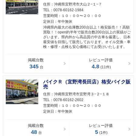
住所：
沖縄県宜野湾市大山２−１−７
TEL：
0078-60162-1984
営業時間：
１０：００〜２０：００
定休日：
年中無休
沖縄県内最大の在庫数200台以上！格安販売！！高額
買取！！open約半年で販売台数200台以上の実績がご
ざいます。県内外から高品質の中古車を厳選し、日本
最安値を目指して販売しております。オイル交換・車
検・修理・点検も安心価格にてお受けいたします。
掲載台数
レビュー評価
345
4.8
台
(11件)
バイクＲ（宜野湾長田店）格安バイク販
売
住所：
沖縄県宜野湾市宜野湾３−２−１８
TEL：
0078-60162-2602
営業時間：
１０：００〜２０：００
定休日：
年中無休
掲載台数
レビュー評価
48
5
台
(1件)