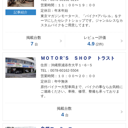
営業時間：
１１：００〜１９：００
定休日：
年末年始
記事紹介
東京マガジンモータース、「バイク×アパレル」をテ
ーマにしたセレクトショップです。ジャンルレスなカ
スタムバイクをご用意してます。
掲載台数
レビュー評価
7
4.9
台
(2件)
ＭＯＴＯＲ’Ｓ ＳＨＯＰ トラスト
住所：
沖縄県浦添市大平１−６−５
TEL：
0078-60162-5504
営業時間：
１０：００〜２０：００
定休日：
年中無休
原付バイク〜大型車両まで、バイクの事ならお気軽に
ご連絡ください。車検、修理、整備も承っておりま
す。
掲載台数
4
台