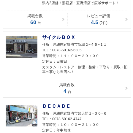
県内2店舗！那覇店・宜野湾店で広域サポート！
掲載台数
レビュー評価
60
4.5
台
(2件)
サイクルＢＯＸ
住所：
沖縄県宜野湾市新城２−４５−１１
TEL：
0078-60162-6305
営業時間：
１１：００〜２０：００
定休日：
日曜日
カスタム・レストア・修理・整備・下取り・買取・旧
車の事なら当店へ！
掲載台数
4
台
ＤＥＣＡＤＥ
住所：
沖縄県宜野湾市普天間１−３０−６
TEL：
0078-60162-4747
営業時間：
１０：００〜２１：００
定休日：
年中無休