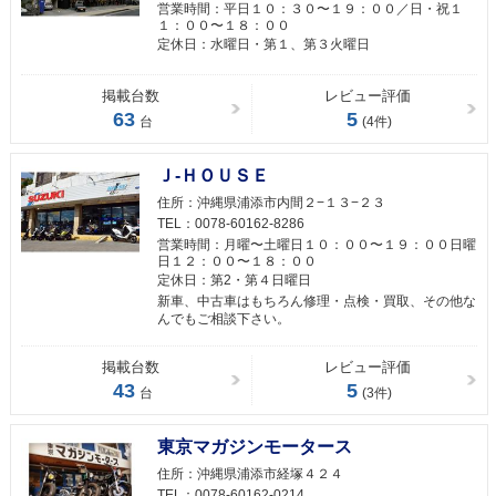
営業時間：
平日１０：３０〜１９：００／日・祝１
１：００〜１８：００
定休日：
水曜日・第１、第３火曜日
掲載台数
レビュー評価
63
5
台
(4件)
Ｊ-ＨＯＵＳＥ
住所：
沖縄県浦添市内間２−１３−２３
TEL：
0078-60162-8286
営業時間：
月曜〜土曜日１０：００〜１９：００日曜
日１２：００〜１８：００
定休日：
第2・第４日曜日
新車、中古車はもちろん修理・点検・買取、その他な
んでもご相談下さい。
掲載台数
レビュー評価
43
5
台
(3件)
東京マガジンモータース
住所：
沖縄県浦添市経塚４２４
TEL：
0078-60162-0214