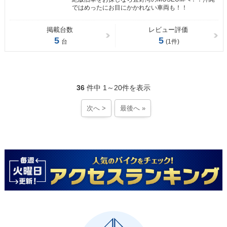
ではめったにお目にかかれない車両も！！
掲載台数
レビュー評価
5
5
台
(1件)
36
件中 1～20件を表示
次へ >
最後へ »