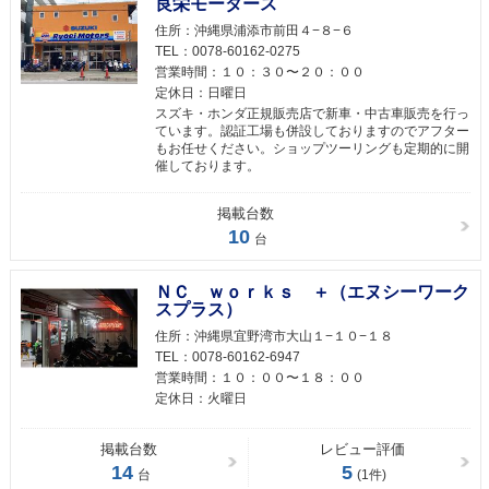
良栄モータース
住所：
沖縄県浦添市前田４−８−６
TEL：
0078-60162-0275
営業時間：
１０：３０〜２０：００
定休日：
日曜日
スズキ・ホンダ正規販売店で新車・中古車販売を行っ
ています。認証工場も併設しておりますのでアフター
もお任せください。ショップツーリングも定期的に開
催しております。
掲載台数
10
台
ＮＣ ｗｏｒｋｓ ＋（エヌシーワーク
スプラス）
住所：
沖縄県宜野湾市大山１−１０−１８
TEL：
0078-60162-6947
営業時間：
１０：００〜１８：００
定休日：
火曜日
掲載台数
レビュー評価
14
5
台
(1件)