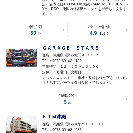
広い店内にはTRIUMPHを始めYAMAHA、HONDA、S
YM、PGO、他国内外多数のモデルを展示してありま
す。
掲載台数
レビュー評価
50
4.9
台
(10件)
ＧＡＲＡＧＥ ＳＴＡＲＳ
住所：
沖縄県浦添市城間４−１５−１０
TEL：
0078-60162-4180
営業時間：
１２：００〜１８：００
定休日：
月曜日・火曜日
カスタム＆レストア・車検・整備お任せ下さい！カワ
サキ系中古パーツ多数取り扱っております。
掲載台数
8
台
ＫＴＭ沖縄
住所：
沖縄県浦添市大平２１−１ １Ｆ
TEL：
0078-60162-4988