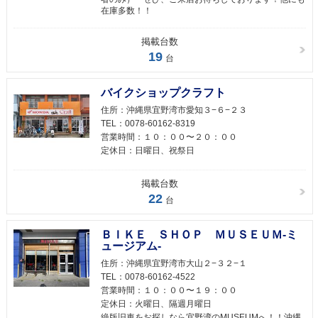
在庫多数！！
掲載台数
19
台
バイクショップクラフト
住所：
沖縄県宜野湾市愛知３−６−２３
TEL：
0078-60162-8319
営業時間：
１０：００〜２０：００
定休日：
日曜日、祝祭日
掲載台数
22
台
ＢＩＫＥ ＳＨＯＰ ＭＵＳＥＵＭ-ミ
ュージアム-
住所：
沖縄県宜野湾市大山２−３２−１
TEL：
0078-60162-4522
営業時間：
１０：００〜１９：００
定休日：
火曜日、隔週月曜日
絶版旧車をお探しなら宜野湾のMUSEUMへ！！沖縄