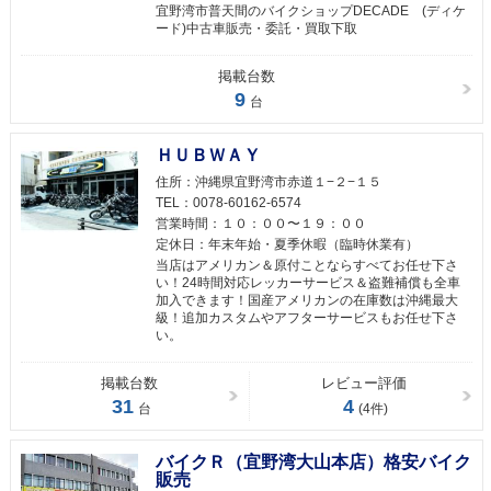
宜野湾市普天間のバイクショップDECADE (ディケ
ード)中古車販売・委託・買取下取
掲載台数
9
台
ＨＵＢＷＡＹ
住所：
沖縄県宜野湾市赤道１−２−１５
TEL：
0078-60162-6574
営業時間：
１０：００〜１９：００
定休日：
年末年始・夏季休暇（臨時休業有）
当店はアメリカン＆原付ことならすべてお任せ下さ
い！24時間対応レッカーサービス＆盗難補償も全車
加入できます！国産アメリカンの在庫数は沖縄最大
級！追加カスタムやアフターサービスもお任せ下さ
い。
掲載台数
レビュー評価
31
4
台
(4件)
バイクＲ（宜野湾大山本店）格安バイク
販売