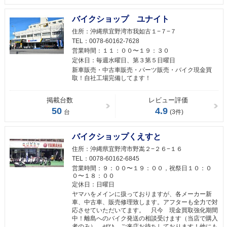
バイクショップ ユナイト
住所：
沖縄県宜野湾市我如古１−７−７
TEL：
0078-60162-7628
営業時間：
１１：００〜１９：３０
定休日：
毎週水曜日、第３第５日曜日
新車販売・中古車販売・パーツ販売・バイク現金買
取！自社工場完備してます！
掲載台数
レビュー評価
50
4.9
台
(3件)
バイクショップくえすと
住所：
沖縄県宜野湾市野嵩２−２６−１６
TEL：
0078-60162-6845
営業時間：
９：００〜１９：００，祝祭日１０：０
０〜１８：００
定休日：
日曜日
ヤマハをメインに扱っておりますが、各メーカー新
車、中古車、販売修理致します。アフターも全力で対
応させていただいてます。 只今 現金買取強化期間
中！離島へのバイク発送の相談受けます（当店で購入
者のみ） ぜひ、ご来店お待ちしております！他にも