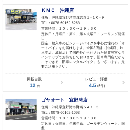
ＫＭＣ 沖縄店
住所：
沖縄県宜野湾市真志喜１−１０−９
TEL：
0078-60162-6268
営業時間：
１０：３０〜１９：３０
定休日：
月曜日・第２、第４火曜日・ツーリング開催
日
国産、輸入車のビンテージバイクを中心に憧れの「オ
ートバイ」をお届けします。全国3店舗（沖縄店、岐
阜本店、滋賀店）で国内外から仕入れた良質豊富なラ
インナップでお待ちしております。旧車専門店だから
こそできる「旧車レンタルバイク」もございます。是
非ご活用下さい。
掲載台数
レビュー評価
12
4.5
台
(5件)
ゴヤオート 宜野湾店
住所：
沖縄県宜野湾市野嵩５４１−３
TEL：
0078-60162-1093
営業時間：
１０：００〜１９：００
定休日：
火曜日、年末年始、ゴールデンウィーク、旧
盆