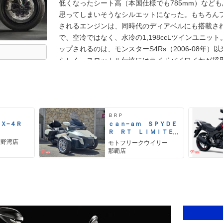
低くなったシート高（本国仕様でも785mm）など
思ってしまいそうなシルエットになった。もちろん
されるエンジンは、同時代のディアベルにも搭載され
で、空冷ではなく、水冷の1,198ccLツインユニ
ップされるのは、モンスターS4Rs（2006-08年）
らしく、スロットル伝達にはライドバイワイヤが採
ーバン/ツーリング/スポーツ）を選ぶことができるよ
け、ホイールベースが1,511mmから1,485mmに
た。ナンバープレートホルダーは、リアフェンダー
ルから標準装備されていたABSは、コーナリングA
ＢＲＰ
るABS）にアップグレードされた。
ＺＸ−４Ｒ
ｃａｎ−ａｍ ＳＰＹＤＥ
Ｒ ＲＴ ＬＩＭＩＴＥ
Ｄ
宜野湾店
モトフリークウイリー
那覇店