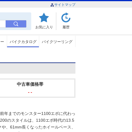
サイトマップ
お気に入り
履歴
ュー
バイクカタログ
バイクツーリング
中古車価格帯
- -
、前年までのモンスター1100エボに代わっ
0のスタイルは、1100エボ時代の13.5
クや、61mm長くなったホイールベース、