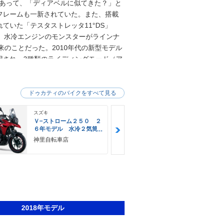
もあって、「ディアベルに似てきた？」と
フレームも一新されていた。また、搭載
ていた「テスタストレッタ11°DS」
ット。水冷エンジンのモンスターがラインナ
以来のことだった。2010年代の新型モデル
用され、3種類のライディングモード（ア
うになった。2017年には、仕様変更を受
短縮され、タンク容量も16.5リットルになっ
マウントに変更された。また、初期モデ
ドゥカティのバイクをすべて見る
BS（車体がバンクしている時でも制御でき
スズキ
スズキ
Ｖ−ストローム２５０ ２
Ｖ−ストロー
６年モデル 水冷２気筒
６年モデル 
エンジン ＬＥＤヘッド
エンジン Ｌ
神里自転車店
ＹＥＬＬＯＷ
ライト標準装備
ライト標準装
Ｅ
2018年モデル