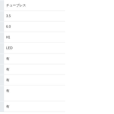
チューブレス
3.5
6.0
H1
LED
有
有
有
有
有