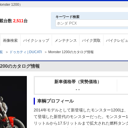
ter 1200）
キーワード検索
載台数
2,511
台
画像検索
バイクショップ
メンテナンス
バイク買取
バイクレビ
一覧
＞
ドゥカティ | DUCATI
＞
Monster 1200のカタログ情報
 1200のカタログ情報
新車価格帯（実勢価格）
- -
車輌プロフィール
2014年モデルとして新登場したモンスター1200は
て登場した新世代のモンスターだった。モンスター120
リットルから17.5リットルまで拡大された燃料タン