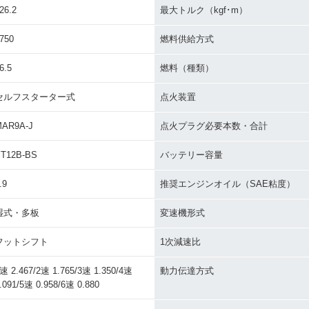
26.2
最大トルク（kgf･m）
750
燃料供給方式
6.5
燃料（種類）
セルフスターター式
点火装置
AR9A-J
点火プラグ必要本数・合計
T12B-BS
バッテリー容量
.9
推奨エンジンオイル（SAE粘度）
湿式・多板
変速機形式
フットシフト
1次減速比
速 2.467/2速 1.765/3速 1.350/4速
動力伝達方式
.091/5速 0.958/6速 0.880