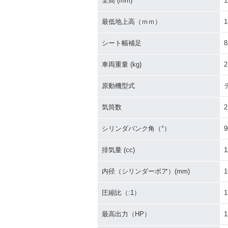
全高 (mm)
1
最低地上高（ｍｍ）
1
シート幅補足
車両重量 (kg)
2
原動機型式
気筒数
2
シリンダバンク角（°）
9
排気量 (cc)
1
内径（シリンダーボア）(mm)
1
圧縮比（:1）
1
最高出力（HP）
1