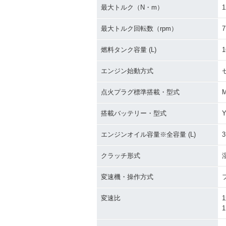
最大トルク（N・m）
1
最大トルク回転数（rpm）
7
燃料タンク容量 (L)
1
エンジン始動方式
点火プラグ標準搭載・型式
M
搭載バッテリー・型式
Y
エンジンオイル容量※全容量 (L)
3
クラッチ形式
変速機・操作方式
変速比
1
1