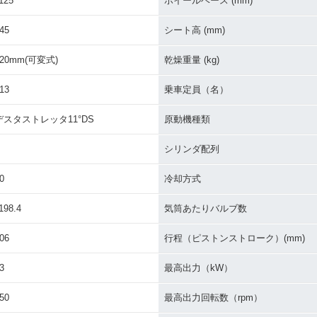
125
ホイールベース (mm)
45
シート高 (mm)
820mm(可変式)
乾燥重量 (kg)
13
乗車定員（名）
デスタストレッタ11°DS
原動機種類
シリンダ配列
0
冷却方式
198.4
気筒あたりバルブ数
06
行程（ピストンストローク）(mm)
3
最高出力（kW）
50
最高出力回転数（rpm）