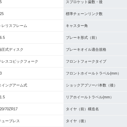
5
スプロケット歯数・後
25
標準チェーンリンク数
トレリスフレーム
キャスター角
6.5
ブレーキ形式（前）
油圧式ディスク
ブレーキオイル適合規格
テレスコピックフォーク
フロントフォークタイプ
3
フロントホイールトラベル(mm）
スイングアーム式
ショックアブソーバ本数（後）
1.5
リアホイールトラベル(mm）
20/70ZR17
タイヤ（前）構造名
チューブレス
タイヤ（後）