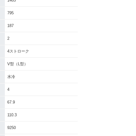
1485
795
187
2
4ストローク
V型（L型）
水冷
4
67.9
110.3
9250