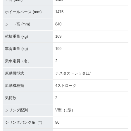
ホイールベース (mm)
1475
シート高 (mm)
840
乾燥重量 (kg)
169
車両重量 (kg)
199
乗車定員（名）
2
原動機型式
テスタストレッタ11°
原動機種類
4ストローク
気筒数
2
シリンダ配列
V型（L型）
シリンダバンク角（°）
90