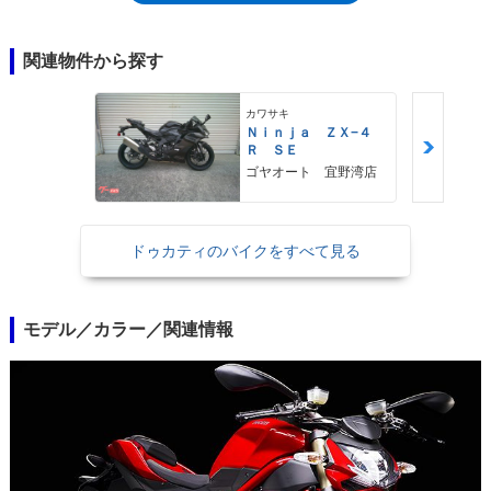
用。フレームはストリートファイター848専用設計。キャスター角は、
848EVOと同じ24.5度設定ながら、スイングアームの延長にうよってホイ
ールベースは848EVO比+45ミリの1,475ミリ設定になっていた。なお、
関連物件から探す
1098ベースのストリートファイター/Sでは乾式だったクラッチは、湿式
を採用。フロントフォークはマルゾッキ製、リアショックはザックス製
カワサキ
の、ともにフルアジャスタブルサスが用いられていた。トラクションコン
Ｎｉｎｊａ ＺＸ−４
トロールは標準装備。2015年モデルを最後にラインナップから外れ、ス
Ｒ ＳＥ
トリートファイター・シリーズは終了したかに思われたが、2019年にパ
ゴヤオート 宜野湾店
ニガーレV4をベースにしたストリートファイターV4プロトタイプが登場
し、この年のパイクスヒーク・ヒルクライムに参戦。同じ年の10月に、
2020年の新型として市販モデル（ストリートファイターV4/S)が発表され
ドゥカティのバイクをすべて見る
た。
モデル／カラー／関連情報