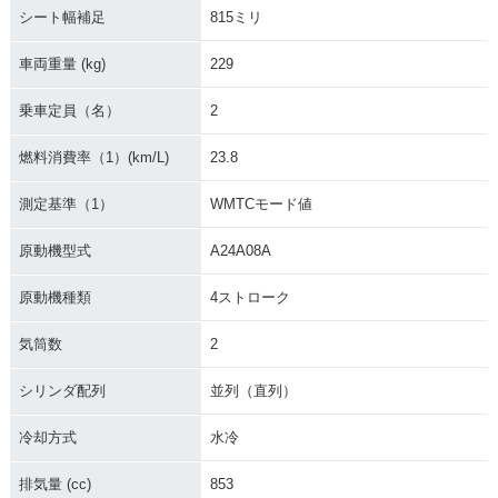
シート幅補足
815ミリ
車両重量 (kg)
229
乗車定員（名）
2
燃料消費率（1）(km/L)
23.8
測定基準（1）
WMTCモード値
原動機型式
A24A08A
原動機種類
4ストローク
気筒数
2
シリンダ配列
並列（直列）
冷却方式
水冷
排気量 (cc)
853