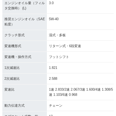
エンジンオイル量（フィル
3.0
タ交換時） (L)
推奨エンジンオイル（SAE
5W-40
粘度）
クラッチ形式
湿式・多板
変速機形式
リターン式・6段変速
変速機・操作方式
フットシフト
1次減速比
1.821
2次減速比
2.588
変速比
1速 2.833/2速 2.067/3速 1.600/4速 1.308/5
速 1.103/6速 0.968
動力伝達方式
チェーン