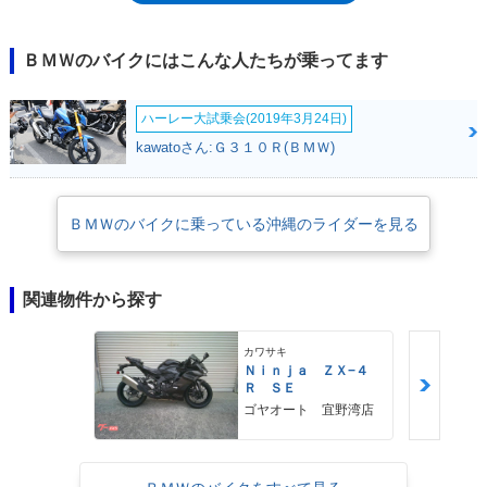
F850GSに（前身のF800GSにも）ふさわしい装備だった。なお、車名の
「数字」は異なるものの、F750GSとF850GSが搭載するエンジンの排気
量は、853ccで共通。これは、2008年にF800GSと同時発表された
ＢＭＷのバイクにはこんな人たちが乗ってます
F650GS（2気筒）が、F800GSと同じ798ccエンジンだったのと同じ。一
般に、車名の数字は排気量が反映されていることが多いため、F850GSと
ハーレー大試乗会(2019年3月24日)
F750GSは異なる排気量のエンジンを搭載するものだと誤解されることが
あった。F850GS及びF750GSは、前身モデルと同じ「並列2気筒」のシリ
kawatoさん:Ｇ３１０Ｒ(ＢＭＷ)
ンダーレイアウトは取ったものの、そのクランク位相は270度の不等間隔
燃焼に変更され、それまではシート下に配置されていた燃料タンクは、一
般的な位置（ライダーの前）になった。また、外観上はっきりと分かる差
ＢＭＷのバイクに乗っている沖縄のライダーを見る
異は、ドライブチェーンが車体の反対側（左側）に移ったこと。スタビリ
ティコントロールやABSも装備された。オプションで、6.5インチのTFT
カラー液晶メーターも選択できた（2021年モデルから標準装備）。日本
市場では、2018年11月から販売された。2018年のEICMA（ミラノショ
関連物件から探す
ー）では、派生モデルとしてF850GSアドベンチャーが発表された。2020
年7月に発表された2021年モデルでのマイナーチェンジでは、LEDウイン
カワサキ
カーも標準装備。メーター右側にUSBソケットも備えられた。※日本向け
Ｎｉｎｊａ ＺＸ−４
モデルには、LEDの灯火類、グリップヒーター、ETC車載器が標準装備さ
Ｒ ＳＥ
れた。
ゴヤオート 宜野湾店