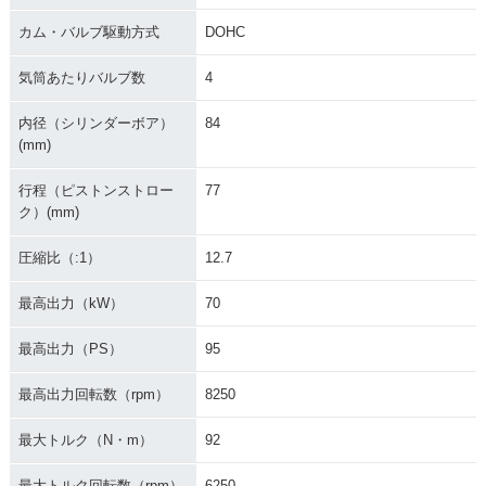
カム・バルブ駆動方式
DOHC
気筒あたりバルブ数
4
内径（シリンダーボア）
84
(mm)
行程（ピストンストロー
77
ク）(mm)
圧縮比（:1）
12.7
最高出力（kW）
70
最高出力（PS）
95
最高出力回転数（rpm）
8250
最大トルク（N・m）
92
最大トルク回転数（rpm）
6250