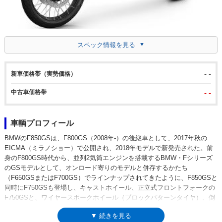
スペック情報を見る
- -
新車価格帯（実勢価格）
中古車価格帯
- -
車輌プロフィール
BMWのF850GSは、F800GS（2008年-）の後継車として、2017年秋の
EICMA（ミラノショー）で公開され、2018年モデルで新発売された。前
身のF800GS時代から、並列2気筒エンジンを搭載するBMW・Fシリーズ
のGSモデルとして、オンロード寄りのモデルと併存するかたち
（F650GSまたはF700GS）でラインナップされてきたように、F850GSと
同時にF750GSも登場し、キャストホイール、正立式フロントフォークの
F750GSと、ワイヤースポークホイール（ブロックパターンタイヤ）、倒
立フォークを備えた、よりオフロード色の濃いF850GSが並立するかたち
▼ 続きを見る
になった。ワイヤースポークホイールは、衝撃吸収性に優れているため、