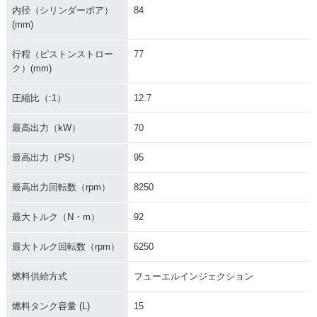
内径（シリンダーボア）
84
(mm)
行程（ピストンストロー
77
ク）(mm)
圧縮比（:1）
12.7
最高出力（kW）
70
最高出力（PS）
95
最高出力回転数（rpm）
8250
最大トルク（N・m）
92
最大トルク回転数（rpm）
6250
燃料供給方式
フューエルインジェクション
燃料タンク容量 (L)
15