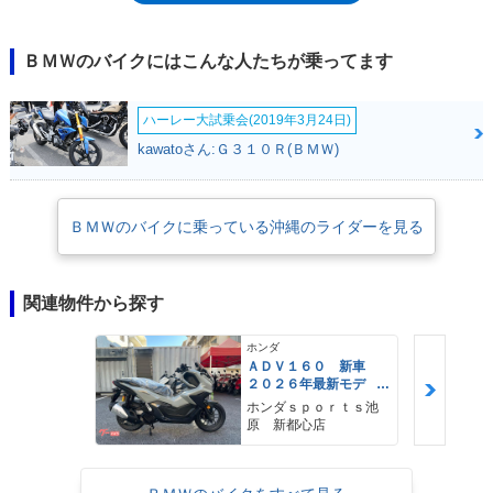
F850GSに（前身のF800GSにも）ふさわしい装備だった。なお、車名の
「数字」は異なるものの、F750GSとF850GSが搭載するエンジンの排気
量は、853ccで共通。これは、2008年にF800GSと同時発表された
ＢＭＷのバイクにはこんな人たちが乗ってます
F650GS（2気筒）が、F800GSと同じ798ccエンジンだったのと同じ。一
般に、車名の数字は排気量が反映されていることが多いため、F850GSと
ハーレー大試乗会(2019年3月24日)
F750GSは異なる排気量のエンジンを搭載するものだと誤解されることが
あった。F850GS及びF750GSは、前身モデルと同じ「並列2気筒」のシリ
kawatoさん:Ｇ３１０Ｒ(ＢＭＷ)
ンダーレイアウトは取ったものの、そのクランク位相は270度の不等間隔
燃焼に変更され、それまではシート下に配置されていた燃料タンクは、一
般的な位置（ライダーの前）になった。また、外観上はっきりと分かる差
ＢＭＷのバイクに乗っている沖縄のライダーを見る
異は、ドライブチェーンが車体の反対側（左側）に移ったこと。スタビリ
ティコントロールやABSも装備された。オプションで、6.5インチのTFT
カラー液晶メーターも選択できた（2021年モデルから標準装備）。日本
市場では、2018年11月から販売された。2018年のEICMA（ミラノショ
関連物件から探す
ー）では、派生モデルとしてF850GSアドベンチャーが発表された。2020
年7月に発表された2021年モデルでのマイナーチェンジでは、LEDウイン
ホンダ
カーも標準装備。メーター右側にUSBソケットも備えられた。※日本向け
ＡＤＶ１６０ 新車
２０２６年最新モデ
モデルには、LEDの灯火類、グリップヒーター、ETC車載器が標準装備さ
ル パールスモーキー
れた。
ホンダｓｐｏｒｔｓ池
グレー スマートキ
原 新都心店
ー ２９Ｌメットイ
ン ＵＳＢ Ｔｙｐｅ
−Ｃ装備