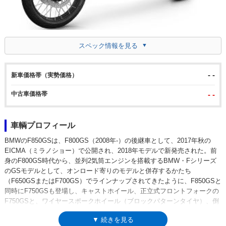
スペック情報を見る
- -
新車価格帯（実勢価格）
中古車価格帯
- -
車輌プロフィール
BMWのF850GSは、F800GS（2008年-）の後継車として、2017年秋の
EICMA（ミラノショー）で公開され、2018年モデルで新発売された。前
身のF800GS時代から、並列2気筒エンジンを搭載するBMW・Fシリーズ
のGSモデルとして、オンロード寄りのモデルと併存するかたち
（F650GSまたはF700GS）でラインナップされてきたように、F850GSと
同時にF750GSも登場し、キャストホイール、正立式フロントフォークの
F750GSと、ワイヤースポークホイール（ブロックパターンタイヤ）、倒
立フォークを備えた、よりオフロード色の濃いF850GSが並立するかたち
▼ 続きを見る
になった。ワイヤースポークホイールは、衝撃吸収性に優れているため、