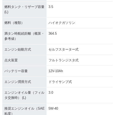
燃料タンク・リザーブ容量
3.5
(L)
燃料（種類）
ハイオクガソリン
満タン時航続距離（概算・
364.5
参考値）
エンジン始動方式
セルフスターター式
点火装置
フルトランジスタ式
バッテリー容量
12V-10Ah
エンジン潤滑方式
ドライサンプ式
エンジンオイル量（フィル
3.0
タ交換時） (L)
推奨エンジンオイル（SAE
5W-40
粘度）