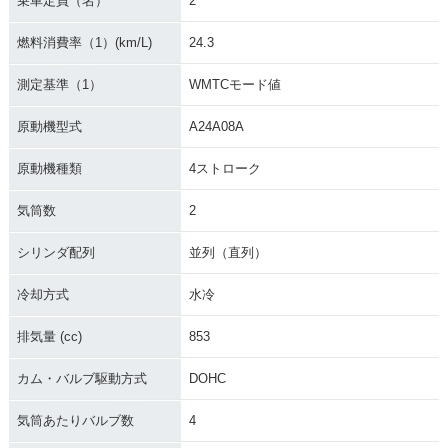
乗車定員（名）
2
燃料消費率（1）(km/L)
24.3
測定基準（1）
WMTCモード値
原動機型式
A24A08A
原動機種類
4ストローク
気筒数
2
シリンダ配列
並列（直列）
冷却方式
水冷
排気量 (cc)
853
カム・バルブ駆動方式
DOHC
気筒あたりバルブ数
4