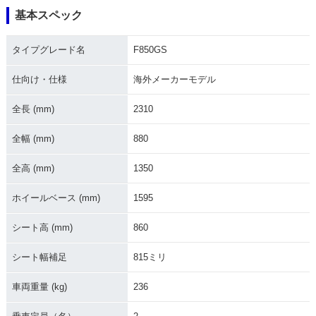
基本スペック
2021年 F850GS・
2020年 F850GS
2018年 F850GS・
タイプグレード名
F850GS
マイナーチェンジ
新登場
仕向け・仕様
海外メーカーモデル
全長 (mm)
2310
全幅 (mm)
880
全高 (mm)
1350
ホイールベース (mm)
1595
シート高 (mm)
860
シート幅補足
815ミリ
車両重量 (kg)
236