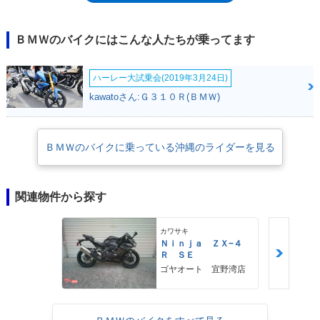
に（ハンドルを高く、ステップは低く）、EVOブレーキとパーシャリー
インテグラルABSを装備したことなど。ツーリング性能が高められてい
た。
ＢＭＷのバイクにはこんな人たちが乗ってます
ハーレー大試乗会(2019年3月24日)
kawatoさん:Ｇ３１０Ｒ(ＢＭＷ)
ＢＭＷのバイクに乗っている沖縄のライダーを見る
関連物件から探す
カワサキ
Ｎｉｎｊａ ＺＸ−４
Ｒ ＳＥ
ゴヤオート 宜野湾店