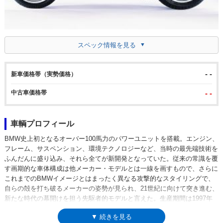
スペック情報を見る
- -
新車価格帯（実勢価格）
中古車価格帯
- -
車輌プロフィール
BMW史上初となるオーバー100馬力のパワーユニットを搭載。エンジン、
フレーム、サスペンション、環境テクノロジーなど、当時の最先端技術を
ふんだんに盛り込み、それら全てが新開発となっていた。従来の常識を覆
す画期的な車体構成は他メーカー・モデルとは一線を画すもので、さらに
これまでのBMWイメージとはまったく異なる攻撃的なスタイリングで、
自らの殻を打ち破るメーカーの姿勢が見られ、21世紀に向けて突き進む、
新たな時代の幕開けを担う先駆者的モデルと言えた。生産期間は1997年
から2005年で、2001年にフェイスリフトを受けた。その変更点としては
▼ 続きを見る
アッパーフェアリングがわずかに大きく、ポジションが若干アップライト