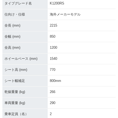
タイプグレード名
K1200RS
仕向け・仕様
海外メーカーモデル
全長 (mm)
2215
全幅 (mm)
1999年 K1200RS
850
1998年 K1200RS
2000年 K1200RS
全高 (mm)
1200
ホイールベース (mm)
1540
シート高 (mm)
770
1997年 K1200RS・
シート幅補足
800mm
新登場
乾燥重量 (kg)
266
車両重量 (kg)
290
乗車定員（名）
2