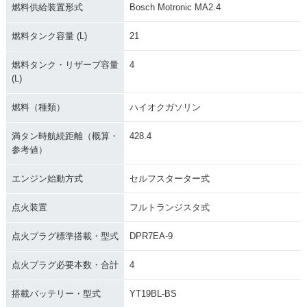
燃料供給装置形式
Bosch Motronic MA2.4
燃料タンク容量 (L)
21
燃料タンク・リザーブ容量
4
(L)
燃料（種類）
ハイオクガソリン
満タン時航続距離（概算・
428.4
参考値）
エンジン始動方式
セルフスターター式
点火装置
フルトランジスタ式
点火プラグ標準搭載・型式
DPR7EA-9
点火プラグ必要本数・合計
4
搭載バッテリー・型式
YT19BL-BS