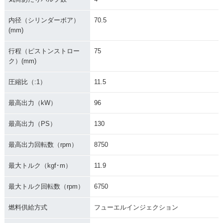
内径（シリンダーボア）
70.5
(mm)
行程（ピストンストロー
75
ク）(mm)
圧縮比（:1）
11.5
最高出力（kW）
96
最高出力（PS）
130
最高出力回転数（rpm）
8750
最大トルク（kgf･m）
11.9
最大トルク回転数（rpm）
6750
燃料供給方式
フューエルインジェクション