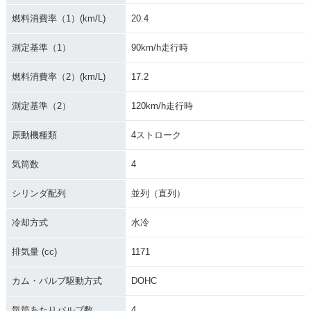
燃料消費率（1）(km/L)
20.4
測定基準（1）
90km/h走行時
燃料消費率（2）(km/L)
17.2
測定基準（2）
120km/h走行時
原動機種類
4ストローク
気筒数
4
シリンダ配列
並列（直列）
冷却方式
水冷
排気量 (cc)
1171
カム・バルブ駆動方式
DOHC
気筒あたりバルブ数
4