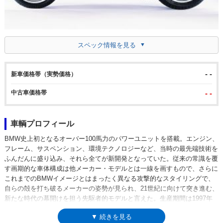
スペック情報を見る
- -
新車価格帯（実勢価格）
中古車価格帯
- -
車輌プロフィール
BMW史上初となるオーバー100馬力のパワーユニットを搭載。エンジン、
フレーム、サスペンション、環境テクノロジーなど、当時の最先端技術を
ふんだんに盛り込み、それら全てが新開発となっていた。従来の常識を覆
す画期的な車体構成は他メーカー・モデルとは一線を画すもので、さらに
これまでのBMWイメージとはまったく異なる攻撃的なスタイリングで、
自らの殻を打ち破るメーカーの姿勢が見られ、21世紀に向けて突き進む、
新たな時代の幕開けを担う先駆者的モデルと言えた。生産期間は1997年
から2005年で、2001年にフェイスリフトを受けた。その変更点としては
▼ 続きを見る
アッパーフェアリングがわずかに大きく、ポジションが若干アップライト