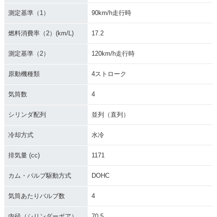
測定基準（1）
90km/h走行時
燃料消費率（2）(km/L)
17.2
測定基準（2）
120km/h走行時
原動機種類
4ストローク
気筒数
4
シリンダ配列
並列（直列）
冷却方式
水冷
排気量 (cc)
1171
カム・バルブ駆動方式
DOHC
気筒あたりバルブ数
4
内径（シリンダーボア）
70.5