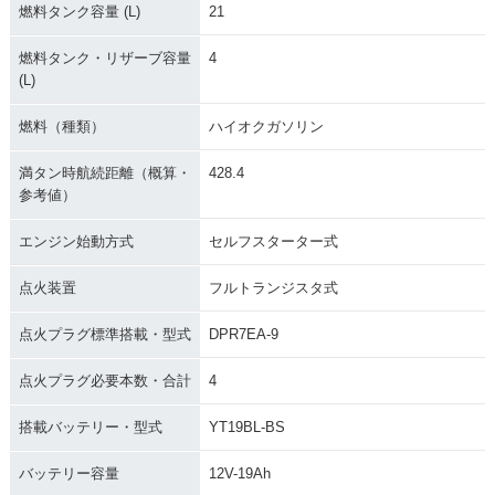
燃料タンク容量 (L)
21
燃料タンク・リザーブ容量
4
(L)
燃料（種類）
ハイオクガソリン
満タン時航続距離（概算・
428.4
参考値）
エンジン始動方式
セルフスターター式
点火装置
フルトランジスタ式
点火プラグ標準搭載・型式
DPR7EA-9
点火プラグ必要本数・合計
4
搭載バッテリー・型式
YT19BL-BS
バッテリー容量
12V-19Ah