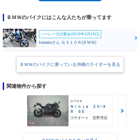
に（ハンドルを高く、ステップは低く）、EVOブレーキとパーシャリー
インテグラルABSを装備したことなど。ツーリング性能が高められてい
た。
ＢＭＷのバイクにはこんな人たちが乗ってます
ハーレー大試乗会(2019年3月24日)
kawatoさん:Ｇ３１０Ｒ(ＢＭＷ)
ＢＭＷのバイクに乗っている沖縄のライダーを見る
関連物件から探す
カワサキ
Ｎｉｎｊａ ＺＸ−４
Ｒ ＳＥ
ゴヤオート 宜野湾店