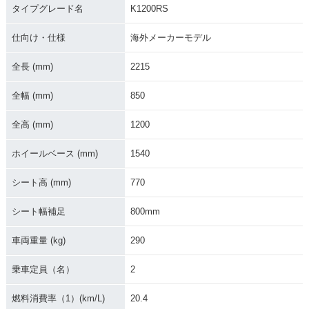
タイプグレード名
K1200RS
仕向け・仕様
海外メーカーモデル
全長 (mm)
2215
全幅 (mm)
1999年 K1200RS
850
1998年 K1200RS
2000年 K1200RS
全高 (mm)
1200
ホイールベース (mm)
1540
シート高 (mm)
770
1997年 K1200RS・
シート幅補足
800mm
新登場
車両重量 (kg)
290
乗車定員（名）
2
燃料消費率（1）(km/L)
20.4