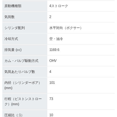
原動機種類
4ストローク
気筒数
2
シリンダ配列
水平対向（ボクサー）
冷却方式
空・油冷
排気量 (cc)
1169.6
カム・バルブ駆動方式
OHV
気筒あたりバルブ数
4
内径（シリンダーボア）
101
(mm)
行程（ピストンストロー
73
ク）(mm)
圧縮比（:1）
10