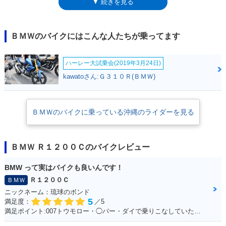
▼ 続きを見る
ライブを採用。フロントサスペンションは、BMW独自のテレレバー式
で、リアは片持ちのモノレバー式を採用。ホイールサイズは、フロント18
インチ/リア15インチだった。なお、R1200C系のクルーザーモデルは、
2004年ごろまでにラインナップから外れていき、BMW製アメリカンクル
ＢＭＷのバイクにはこんな人たちが乗ってます
ーザーの歴史は終了した。その2004年モデルでは、エンジンがツインス
パーク（シリンダーあたり2本の点火プラグ）仕様になり、前後連動式の
ハーレー大試乗会(2019年3月24日)
ABS、グリップヒーター、12V電源ソケットなどを装備した。（追記：
2020年4月に、久しぶりのクルーザーモデルとして、R18が登場した）
kawatoさん:Ｇ３１０Ｒ(ＢＭＷ)
ＢＭＷのバイクに乗っている沖縄のライダーを見る
ＢＭＷ Ｒ１２００Ｃのバイクレビュー
BMW って実はバイクも良いんです！
Ｒ１２００Ｃ
ＢＭＷ
ニックネーム：琉球のボンド
5
満足度：
／5
満足ポイント:007トウモロー・◯バー・ダイで乗りこなしていた。 当時からこのバイクに憧れて、やっと30になって購入☆ あの2回目のデートで彼女といったYokohama 大黒埠頭ではじゃじゃ馬な彼女と同じくらいお前もじゃじゃ馬だったよな。 今でも乗っているとよくハーレー乗りの方に声を掛けられます！ 一生大事にするからな！