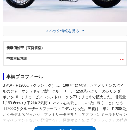
スペック情報を見る
- -
新車価格帯（実勢価格）
中古車価格帯
- -
車輌プロフィール
BMW・R1200C（クラシック）は、1997年に登場したアメリカンスタイ
ルのジャーマン（ドイツ製）クルーザー。R259系ボクサーのシリンダー
ボアを101ミリに、ピストンストロークを73ミリにまで拡大した、排気量
1,169.6ccの水平対向2気筒エンジンを搭載し、この後に続くことになる
R1200C系クルーザーのファーストモデルだった。当初は、単にR1200Cと
いうモデル名だったが、ファミリーモデルとしてアヴァンギャルドやイン
ディペンデントなどが登場すると、区別するために「クラシック」の呼称
が追加されるようになった。ミッションは5速で、BMWらしくシャフトド