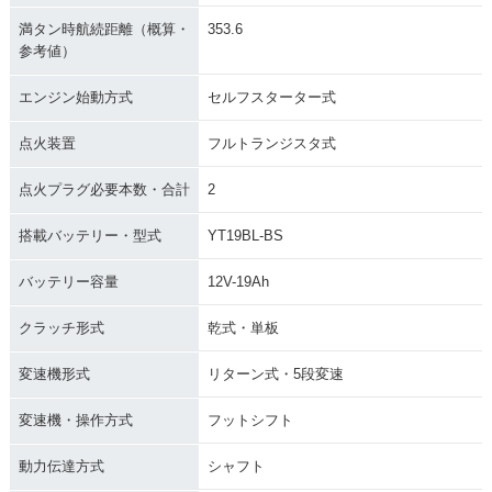
満タン時航続距離（概算・
353.6
参考値）
エンジン始動方式
セルフスターター式
点火装置
フルトランジスタ式
点火プラグ必要本数・合計
2
搭載バッテリー・型式
YT19BL-BS
バッテリー容量
12V-19Ah
クラッチ形式
乾式・単板
変速機形式
リターン式・5段変速
変速機・操作方式
フットシフト
動力伝達方式
シャフト