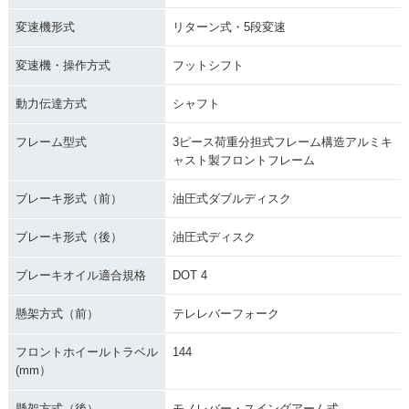
変速機形式
リターン式・5段変速
変速機・操作方式
フットシフト
動力伝達方式
シャフト
フレーム型式
3ピース荷重分担式フレーム構造アルミキ
ャスト製フロントフレーム
ブレーキ形式（前）
油圧式ダブルディスク
ブレーキ形式（後）
油圧式ディスク
ブレーキオイル適合規格
DOT 4
懸架方式（前）
テレレバーフォーク
フロントホイールトラベル
144
(mm）
懸架方式（後）
モノレバー・スイングアーム式