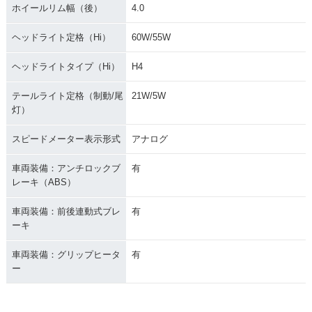
ホイールリム幅（後）
4.0
ヘッドライト定格（Hi）
60W/55W
ヘッドライトタイプ（Hi）
H4
テールライト定格（制動/尾
21W/5W
灯）
スピードメーター表示形式
アナログ
車両装備：アンチロックブ
有
レーキ（ABS）
車両装備：前後連動式ブレ
有
ーキ
車両装備：グリップヒータ
有
ー