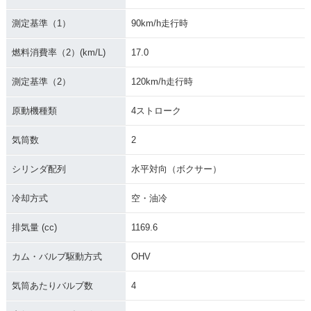
測定基準（1）
90km/h走行時
燃料消費率（2）(km/L)
17.0
測定基準（2）
120km/h走行時
原動機種類
4ストローク
気筒数
2
シリンダ配列
水平対向（ボクサー）
冷却方式
空・油冷
排気量 (cc)
1169.6
カム・バルブ駆動方式
OHV
気筒あたりバルブ数
4