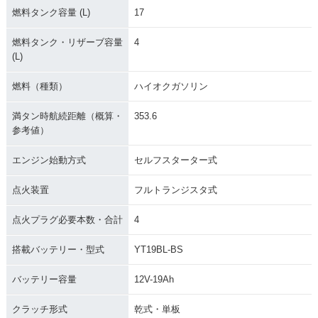
燃料タンク容量 (L)
17
燃料タンク・リザーブ容量
4
(L)
燃料（種類）
ハイオクガソリン
満タン時航続距離（概算・
353.6
参考値）
エンジン始動方式
セルフスターター式
点火装置
フルトランジスタ式
点火プラグ必要本数・合計
4
搭載バッテリー・型式
YT19BL-BS
バッテリー容量
12V-19Ah
クラッチ形式
乾式・単板