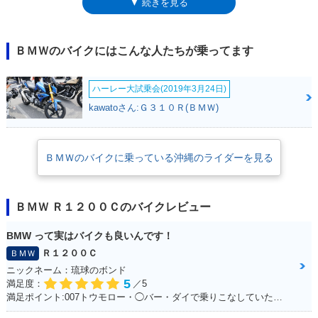
▼ 続きを見る
ライブを採用。フロントサスペンションは、BMW独自のテレレバー式
で、リアは片持ちのモノレバー式を採用。ホイールサイズは、フロント18
インチ/リア15インチだった。なお、R1200C系のクルーザーモデルは、
2004年ごろまでにラインナップから外れていき、BMW製アメリカンクル
ＢＭＷのバイクにはこんな人たちが乗ってます
ーザーの歴史は終了した。その2004年モデルでは、エンジンがツインス
パーク（シリンダーあたり2本の点火プラグ）仕様になり、前後連動式の
ハーレー大試乗会(2019年3月24日)
ABS、グリップヒーター、12V電源ソケットなどを装備した。（追記：
2020年4月に、久しぶりのクルーザーモデルとして、R18が登場した）
kawatoさん:Ｇ３１０Ｒ(ＢＭＷ)
ＢＭＷのバイクに乗っている沖縄のライダーを見る
ＢＭＷ Ｒ１２００Ｃのバイクレビュー
BMW って実はバイクも良いんです！
Ｒ１２００Ｃ
ＢＭＷ
ニックネーム：琉球のボンド
5
満足度：
／5
満足ポイント:007トウモロー・◯バー・ダイで乗りこなしていた。 当時からこのバイクに憧れて、やっと30になって購入☆ あの2回目のデートで彼女といったYokohama 大黒埠頭ではじゃじゃ馬な彼女と同じくらいお前もじゃじゃ馬だったよな。 今でも乗っているとよくハーレー乗りの方に声を掛けられます！ 一生大事にするからな！