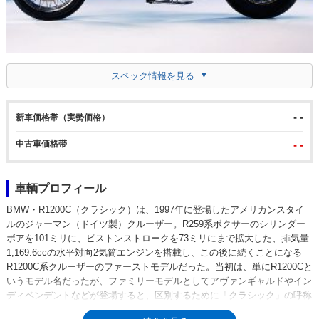
スペック情報を見る
- -
新車価格帯（実勢価格）
中古車価格帯
- -
車輌プロフィール
BMW・R1200C（クラシック）は、1997年に登場したアメリカンスタイ
ルのジャーマン（ドイツ製）クルーザー。R259系ボクサーのシリンダー
ボアを101ミリに、ピストンストロークを73ミリにまで拡大した、排気量
1,169.6ccの水平対向2気筒エンジンを搭載し、この後に続くことになる
R1200C系クルーザーのファーストモデルだった。当初は、単にR1200Cと
いうモデル名だったが、ファミリーモデルとしてアヴァンギャルドやイン
ディペンデントなどが登場すると、区別するために「クラシック」の呼称
が追加されるようになった。ミッションは5速で、BMWらしくシャフトド