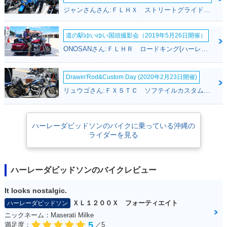
ジャンさんさん:ＦＬＨＸ ストリートグライド(ハーレーダビッドソン)
道の駅ゆいゆい国頭撮影会（2019年5月26日開催）
ONOSANさん:ＦＬＨＲ ロードキング(ハーレーダビッドソン)
Drawin'Rod&Custom Day (2020年2月23日開催)
リュウゴさん:ＦＸＳＴＣ ソフテイルカスタム(ハーレーダビッドソン)
ハーレーダビッドソンのバイクに乗っている沖縄の
ライダーを見る
ハーレーダビッドソンのバイクレビュー
It looks nostalgic.
ＸＬ１２００Ｘ フォーティエイト
ハーレーダビッドソン
ニックネーム：Maserati Milke
5
満足度：
／5