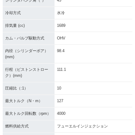
シリンダバンク角（°）
45
ctra Glide Ultra Li
e Ultra Limited・フ
Glide Ultra Limite
mited・新登場
ルモデルチェンジ
d・マイナーチェン
ジ
冷却方式
水冷
排気量 (cc)
1689
カム・バルブ駆動方式
OHV
内径（シリンダーボア）
98.4
(mm)
行程（ピストンストロー
111.1
ク）(mm)
圧縮比（:1）
10
最大トルク（N・m）
127
最大トルク回転数（rpm）
4000
燃料供給方式
フューエルインジェクション