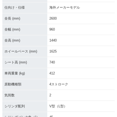
仕向け・仕様
海外メーカーモデル
2015年 FLHTK TC
2014年 FLHTK TC
2016年 FLHTK TC
Ultra Limited
Ultra Limited
Electra Glide Ultra
全長 (mm)
2600
Limited
全幅 (mm)
960
全高 (mm)
1440
ホイールベース (mm)
1625
2013年 FLHTK103
2012年 FLHTK103
2011年 FLHTK103
シート高 (mm)
740
Electra Glide Ultra
Electra Glide Ultra
Electra Glide Ultra
Limited・カラーチ
Limited・カラーチ
Limited・カラーチ
車両重量 (kg)
412
ェンジ
ェンジ
ェンジ
原動機種類
4ストローク
気筒数
2
シリンダ配列
V型（L型）
2010年 FLHTK Ele
FLHTK Electra Glid
FLHTK TC Electra