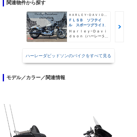
関連物件から探す
ＨＡＲＬＥＹ−ＤＡＶＩＤＳＯＮ
ＦＬＳＢ ソフテイ
ル スポーツグライド
Ｈａｒｌｅｙ−Ｄａｖｉ
ｄｓｏｎ（ハーレーダ
ビッドソン）沖縄
ハーレーダビッドソンのバイクをすべて見る
モデル／カラー／関連情報