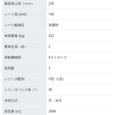
最低地上高（ｍｍ）
135
シート高 (mm)
740
シート幅補足
加重時
2013年 FLHTK103
2012年 FLHTK103
2011年 FLHTK103
車両重量 (kg)
412
Electra Glide Ultra
Electra Glide Ultra
Electra Glide Ultra
Limited・カラーチ
Limited・カラーチ
Limited・カラーチ
乗車定員（名）
2
ェンジ
ェンジ
ェンジ
原動機種類
4ストローク
気筒数
2
シリンダ配列
V型（L型）
2010年 FLHTK Ele
FLHTK Electra Glid
FLHTK TC Electra
シリンダバンク角（°）
45
ctra Glide Ultra Li
e Ultra Limited・フ
Glide Ultra Limite
mited・新登場
ルモデルチェンジ
d・マイナーチェン
ジ
冷却方式
空・水冷
排気量 (cc)
1689