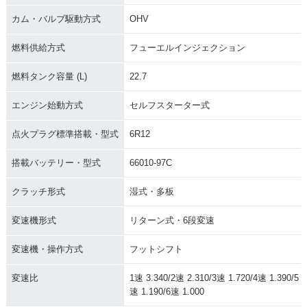
カム・バルブ駆動方式
OHV
燃料供給方式
フューエルインジェクション
燃料タンク容量 (L)
22.7
エンジン始動方式
セルフスターター式
点火プラグ標準搭載・型式
6R12
搭載バッテリー・型式
66010-97C
クラッチ形式
湿式・多板
変速機形式
リターン式・6段変速
変速機・操作方式
フットシフト
変速比
1速 3.340/2速 2.310/3速 1.720/4速 1.390/5
速 1.190/6速 1.000