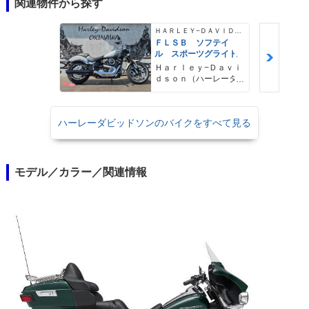
関連物件から探す
ＨＡＲＬＥＹ−ＤＡＶＩＤＳＯＮ
ＦＬＳＢ ソフテイ
ル スポーツグライド
Ｈａｒｌｅｙ−Ｄａｖｉ
ｄｓｏｎ（ハーレーダ
ビッドソン）沖縄
ハーレーダビッドソンのバイクをすべて見る
モデル／カラー／関連情報