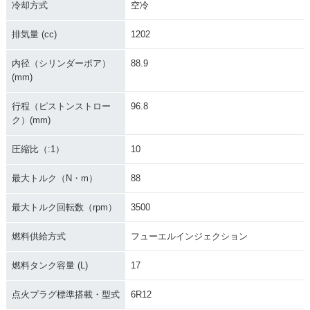
冷却方式
空冷
排気量 (cc)
1202
内径（シリンダーボア）
88.9
(mm)
行程（ピストンストロー
96.8
ク）(mm)
圧縮比（:1）
10
最大トルク（N・m）
88
最大トルク回転数（rpm）
3500
燃料供給方式
フューエルインジェクション
燃料タンク容量 (L)
17
点火プラグ標準搭載・型式
6R12