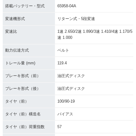
搭載バッテリー・型式
65958-04A
変速機形式
リターン式・5段変速
変速比
1速 2.650/2速 1.890/3速 1.410/4速 1.170/5
速 1.000
動力伝達方式
ベルト
トレール量 (mm)
119.4
ブレーキ形式（前）
油圧式ディスク
ブレーキ形式（後）
油圧式ディスク
タイヤ（前）
100/90-19
タイヤ（前）構造名
バイアス
タイヤ（前）荷重指数
57