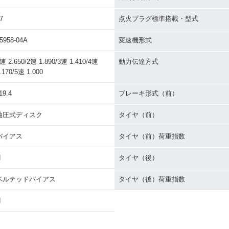
7
点火プラグ標準搭載・型式
5958-04A
変速機形式
速 2.650/2速 1.890/3速 1.410/4速
動力伝達方式
.170/5速 1.000
19.4
ブレーキ形式（前）
油圧式ディスク
タイヤ（前）
バイアス
タイヤ（前）荷重指数
H
タイヤ（後）
ベルテッドバイアス
タイヤ（後）荷重指数
H