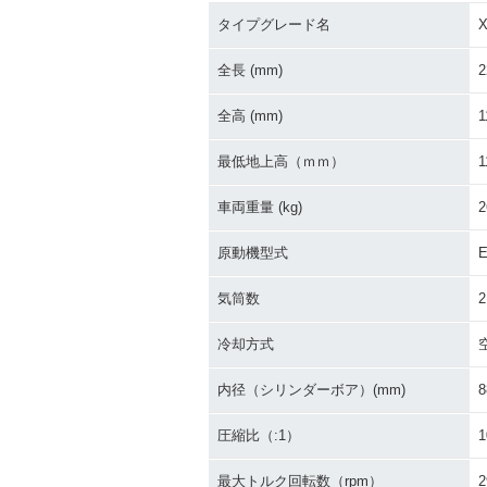
タイプグレード名
X
全長 (mm)
2
全高 (mm)
1
最低地上高（ｍｍ）
1
車両重量 (kg)
2
原動機型式
E
気筒数
2
冷却方式
内径（シリンダーボア）(mm)
8
圧縮比（:1）
1
最大トルク回転数（rpm）
2