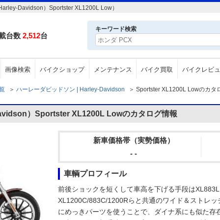
vidson）Sportster XL1200L Low）
キーワード検索
載台数
2,512
台
画像検索
バイクショップ
メンテナンス
バイク買取
バイクレビ
一覧
＞
ハーレーダビッドソン | Harley-Davidson
＞
Sportster XL1200L Lowの
dson）Sportster XL1200L Lowのカタログ情報
新車価格帯（実勢価格）
- -
車輌プロフィール
前後ショックを短くして車高を下げる手段はXL883
XL1200C/883C/1200Rらと共通のワイド＆ス
にめっきパーツを使うことで、ダイナ系にも似た存在