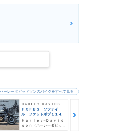
ハーレーダビッドソンのバイクをすべて見る
ＨＡＲＬＥＹ−ＤＡＶＩＤＳＯＮ
ＦＸＦＢＳ ソフテイ
ＦＸＦＢＳ 
ル ファットボブ１１４
ル ファット
４ デタッチ
Ｈａｒｌｅｙ−Ｄａｖｉｄ
Ｈａｒｌｅｙ
シーバー＆キ
ｓｏｎ（ハーレーダビッ
ｓｏｎ（ハー
ドソン）沖縄
ドソン）沖縄