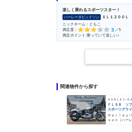
楽しく乗れるスポーツスター！
ＸＬ１２００Ｌ
ハーレーダビッドソン
ニックネーム：ともこ
3
満足度：
／5
満足ポイント:乗っていて楽しい♪
関連物件から探す
ＦＬＳＢ ソ
スポーツグラ
Ｈａｒｌｅｙ−
ｓｏｎ（ハー
ドソン）沖縄