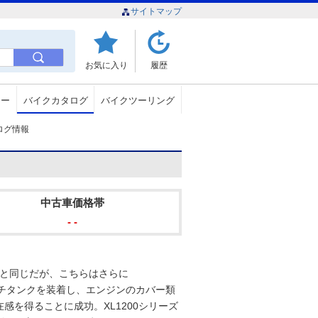
サイトマップ
お気に入り
履歴
ュー
バイクカタログ
バイクツーリング
カタログ情報
中古車価格帯
- -
Lと同じだが、こちらはさらに
トレッチタンクを装着し、エンジンのカバー類
感を得ることに成功。XL1200シリーズ