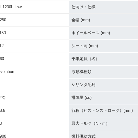
L1200L Low
仕向け・仕様
250
全幅 (mm)
150
ホイールベース (mm)
12
シート高 (mm)
60
乗車定員（名）
volution
原動機種類
シリンダ配列
空冷
排気量 (cc)
8.9
行程（ピストンストローク）(mm)
0
最大トルク（N・m）
900
燃料供給方式