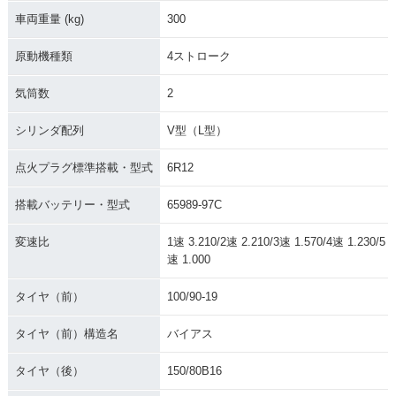
車両重量 (kg)
300
原動機種類
4ストローク
気筒数
2
シリンダ配列
V型（L型）
点火プラグ標準搭載・型式
6R12
搭載バッテリー・型式
65989-97C
変速比
1速 3.210/2速 2.210/3速 1.570/4速 1.230/5
速 1.000
タイヤ（前）
100/90-19
タイヤ（前）構造名
バイアス
タイヤ（後）
150/80B16