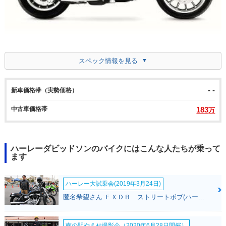
スペック情報を見る
- -
新車価格帯（実勢価格）
中古車価格帯
183
万
ハーレーダビッドソンのバイクにはこんな人たちが乗って
ます
ハーレー大試乗会(2019年3月24日)
匿名希望さん:ＦＸＤＢ ストリートボブ(ハーレーダビッドソン)
南の駅やえせ撮影会（2020年6月28日開催）