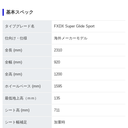
基本スペック
2002年 FXDX Supe
2001年 FXDX Supe
2000年 FXDX Supe
r Glide Sport
r Glide Sport
r Glide Sport
タイプグレード名
FXDX Super Glide Sport
仕向け・仕様
海外メーカーモデル
全長 (mm)
2310
全幅 (mm)
920
1999年 FXDX Supe
r Glide Sport
全高 (mm)
1200
ホイールベース (mm)
1595
最低地上高（ｍｍ）
135
シート高 (mm)
711
シート幅補足
加重時