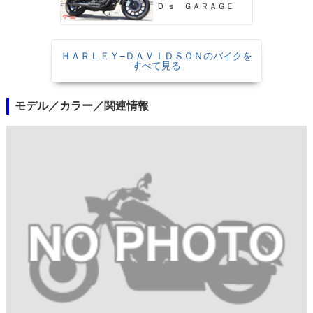
ブスタイル
Ｄ’ｓ ＧＡＲＡＧＥ
ＨＡＲＬＥＹ−ＤＡＶＩＤＳＯＮのバイクを
すべて見る
モデル／カラー／関連情報