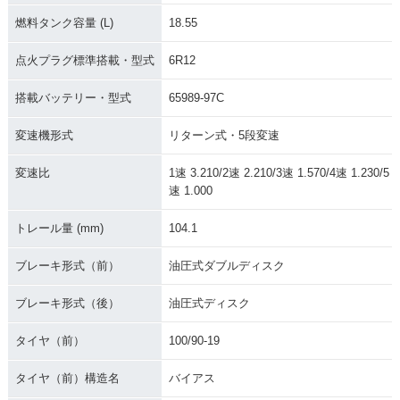
燃料タンク容量 (L)
18.55
点火プラグ標準搭載・型式
6R12
搭載バッテリー・型式
65989-97C
変速機形式
リターン式・5段変速
変速比
1速 3.210/2速 2.210/3速 1.570/4速 1.230/5
速 1.000
トレール量 (mm)
104.1
ブレーキ形式（前）
油圧式ダブルディスク
ブレーキ形式（後）
油圧式ディスク
タイヤ（前）
100/90-19
タイヤ（前）構造名
バイアス