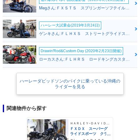
Megさん:ＦＸＳＴＳ スプリンガーソフテイル(ハーレーダビッドソン)
ハーレー大試乗会(2019年3月24日)
ゲンキさん:ＦＬＨＸＳ ストリートグライドスペシャル(ハーレーダビッドソン)
Drawin'Rod&Custom Day (2020年2月23日開催)
ローカスさん:ＦＬＨＲＳ ロードキングカスタム(ハーレーダビッドソン)
ハーレーダビッドソンのバイクに乗っている沖縄の
ライダーを見る
関連物件から探す
ＨＡＲＬＥＹ−ＤＡＶＩＤＳＯＮ
ＦＸＤＸ スーパーグ
ライドスポーツ クラ
ブスタイル