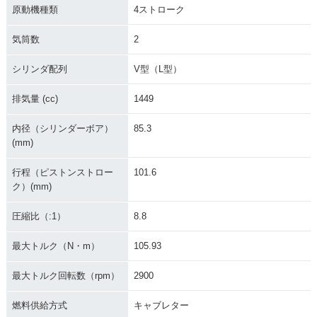
原動機種類
4ストローク
気筒数
2
シリンダ配列
V型（L型）
排気量 (cc)
1449
内径（シリンダーボア）
85.3
(mm)
行程（ピストンストロー
101.6
ク）(mm)
圧縮比（:1）
8.8
最大トルク（N・m）
105.93
最大トルク回転数（rpm）
2900
燃料供給方式
キャブレター