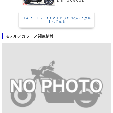
Ｄ’ｓ ＧＡＲＡＧＥ
ＨＡＲＬＥＹ−ＤＡＶＩＤＳＯＮのバイクを
すべて見る
モデル／カラー／関連情報