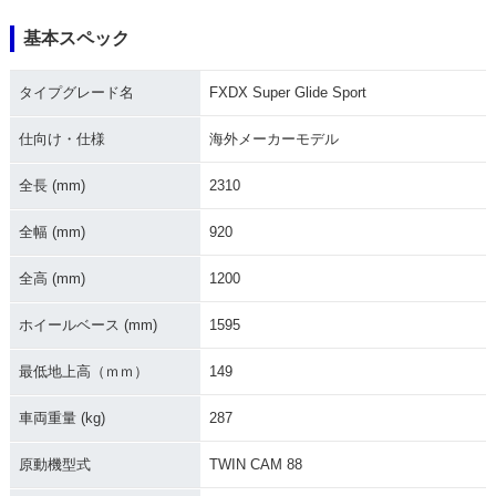
基本スペック
2002年 FXDX Supe
2001年 FXDX Supe
2000年 FXDX Supe
r Glide Sport
r Glide Sport
r Glide Sport
タイプグレード名
FXDX Super Glide Sport
仕向け・仕様
海外メーカーモデル
全長 (mm)
2310
全幅 (mm)
920
1999年 FXDX Supe
r Glide Sport
全高 (mm)
1200
ホイールベース (mm)
1595
最低地上高（ｍｍ）
149
車両重量 (kg)
287
原動機型式
TWIN CAM 88