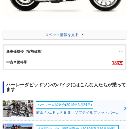
スペック情報を見る
- -
新車価格帯（実勢価格）
中古車価格帯
183
万
ハーレーダビッドソンのバイクにはこんな人たちが乗って
ます
ハーレー大試乗会(2019年3月24日)
前田さん:ＦＬＦＢＳ ソフテイルファットボーイ１１４(ハーレーダビッドソン)
道の駅ゆいゆい国頭撮影会（2019年5月26日開催）