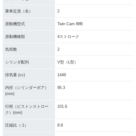
乗車定員（名）
2
原動機型式
Twin Cam 88B
原動機種類
4ストローク
2001年 FXSTD Soft
2000年 FXSTD Soft
ail Deuce
ail Deuce
気筒数
2
シリンダ配列
V型（L型）
排気量 (cc)
1449
内径（シリンダーボア）
95.3
(mm)
行程（ピストンストロー
101.6
ク）(mm)
圧縮比（:1）
8.8