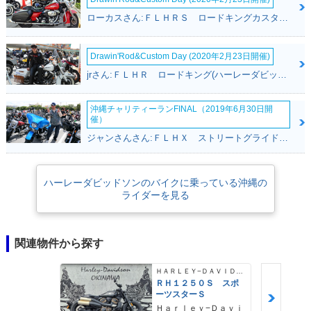
ローカスさん:ＦＬＨＲＳ ロードキングカスタム(ハーレーダビッドソン)
Drawin'Rod&Custom Day (2020年2月23日開催)
jrさん:ＦＬＨＲ ロードキング(ハーレーダビッドソン)
沖縄チャリティーランFINAL（2019年6月30日開
催）
ジャンさんさん:ＦＬＨＸ ストリートグライド(ハーレーダビッドソン)
ハーレーダビッドソンのバイクに乗っている沖縄の
ライダーを見る
関連物件から探す
ＨＡＲＬＥＹ−ＤＡＶＩＤＳＯＮ
ＲＨ１２５０Ｓ スポ
ーツスターＳ
Ｈａｒｌｅｙ−Ｄａｖｉ