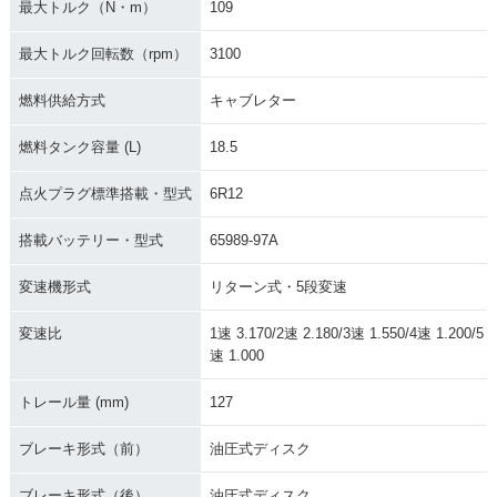
最大トルク（N・m）
109
最大トルク回転数（rpm）
3100
燃料供給方式
キャブレター
燃料タンク容量 (L)
18.5
点火プラグ標準搭載・型式
6R12
搭載バッテリー・型式
65989-97A
変速機形式
リターン式・5段変速
変速比
1速 3.170/2速 2.180/3速 1.550/4速 1.200/5
速 1.000
トレール量 (mm)
127
ブレーキ形式（前）
油圧式ディスク
ブレーキ形式（後）
油圧式ディスク