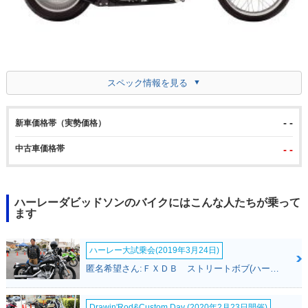
スペック情報を見る
- -
新車価格帯（実勢価格）
中古車価格帯
- -
ハーレーダビッドソンのバイクにはこんな人たちが乗って
ます
ハーレー大試乗会(2019年3月24日)
匿名希望さん:ＦＸＤＢ ストリートボブ(ハーレーダビッドソン)
Drawin'Rod&Custom Day (2020年2月23日開催)