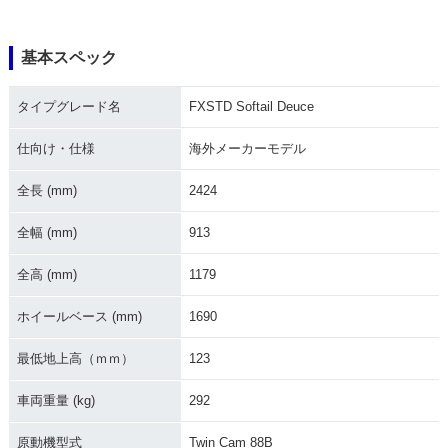
基本スペック
2005年 FXSTDI Sof
2005年 FXSTD Soft
2004年 FXSTDI Sof
tail Deuce
ail Deuce
tail Deuce
タイプグレード名
FXSTD Softail Deuce
仕向け・仕様
海外メーカーモデル
全長 (mm)
2424
全幅 (mm)
913
2003年 FXSTDI Sof
2004年 FXSTD Soft
2003年 FXSTD Soft
tail Deuce
ail Deuce
ail Deuce
全高 (mm)
1179
ホイールベース (mm)
1690
最低地上高（ｍｍ）
123
車両重量 (kg)
292
2002年 FXSTDI Sof
2002年 FXSTD Soft
2001年 FXSTDI Sof
tail Deuce
ail Deuce
tail Deuce
原動機型式
Twin Cam 88B