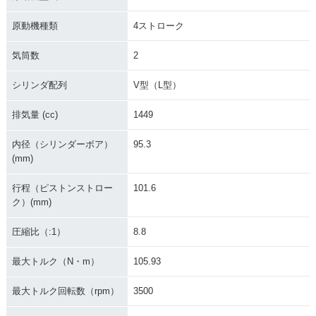
原動機種類
4ストローク
気筒数
2
シリンダ配列
V型（L型）
2001年 FXSTD Soft
2000年 FXSTD Soft
ail Deuce
ail Deuce
排気量 (cc)
1449
内径（シリンダーボア）
95.3
(mm)
行程（ピストンストロー
101.6
ク）(mm)
圧縮比（:1）
8.8
最大トルク（N・m）
105.93
最大トルク回転数（rpm）
3500