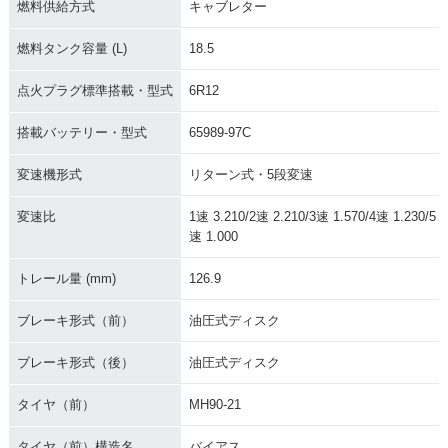
燃料供給方式
キャブレター
燃料タンク容量 (L)
18.5
点火プラグ標準搭載・型式
6R12
搭載バッテリー・型式
65989-97C
変速機形式
リターン式・5段変速
変速比
1速 3.210/2速 2.210/3速 1.570/4速 1.230/5
速 1.000
トレール量 (mm)
126.9
ブレーキ形式（前）
油圧式ディスク
ブレーキ形式（後）
油圧式ディスク
タイヤ（前）
MH90-21
タイヤ（前）構造名
バイアス