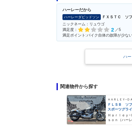
ハーレーだから
ＦＸＳＴＣ ソ
ハーレーダビッドソン
ニックネーム：リュウゴ
2
満足度：
／5
満足ポイント:バイク自体の故障が少な
ハー
関連物件から探す
ＦＬＳＢ ソ
スポーツグラ
Ｈａｒｌｅｙ−
ｓｏｎ（ハー
ドソン）沖縄