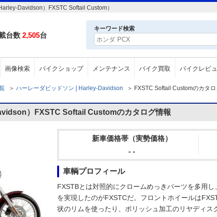
vidson）FXSTC Softail Custom）
キーワード検索
載台数
2,505
台
画像検索
バイクショップ
メンテナンス
バイク買取
バイクレビ
一覧
＞
ハーレーダビッドソン | Harley-Davidson
＞
FXSTC Softail Customのカ
dson）FXSTC Softail Customのカタログ情報
新車価格帯（実勢価格）
- -
車輌プロフィール
FXSTBとは対照的にクロームめっきパーツを多用
を実現したのがFXSTCだ。フロントホイールはFXS
状のリムを使ったり、ポリッシュ加工のリヤディス