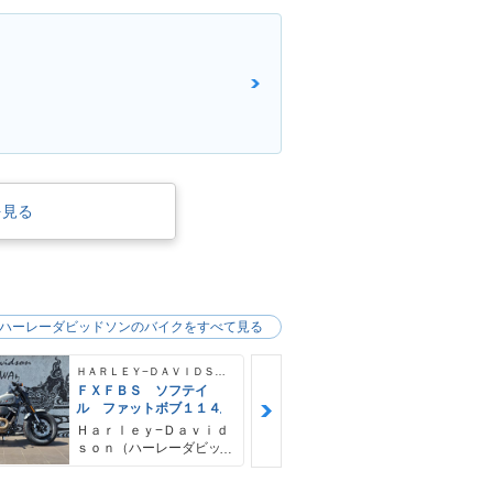
を見る
ハーレーダビッドソンのバイクをすべて見る
ＨＡＲＬＥＹ−ＤＡＶＩＤＳＯＮ
ＦＸＦＢＳ ソフテイ
ＦＸＦＢＳ 
ル ファットボブ１１４
ル ファット
４ デタッチ
Ｈａｒｌｅｙ−Ｄａｖｉｄ
Ｈａｒｌｅｙ
シーバー＆キ
ｓｏｎ（ハーレーダビッ
ｓｏｎ（ハー
ドソン）沖縄
ドソン）沖縄