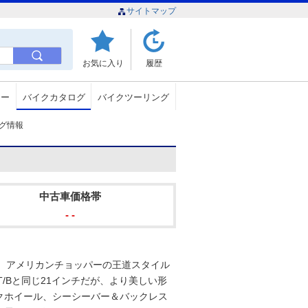
サイトマップ
お気に入り
履歴
ュー
バイクカタログ
バイクツーリング
タログ情報
中古車価格帯
- -
し、アメリカンチョッパーの王道スタイル
T/Bと同じ21インチだが、より美しい形
クホイール、シーシーバー＆バックレス