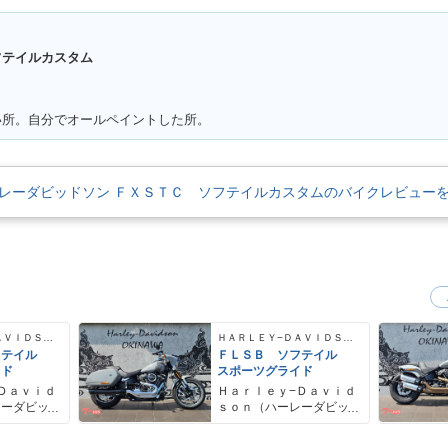
フテイルカスタム
い所。自分でオールペイントした所。
レーダビッドソン ＦＸＳＴＣ ソフテイルカスタムのバイクレビュー
ＨＡＲＬＥＹ−ＤＡＶＩＤＳＯＮ
ＨＡＲＬＥＹ−ＤＡＶＩＤＳＯＮ
フテイル
ＦＬＳＢ ソフテイル
イド
スポーツグライド
Ｄａｖｉｄ
Ｈａｒｌｅｙ−Ｄａｖｉｄ
レーダビッ
ｓｏｎ（ハーレーダビッ
ドソン）沖縄